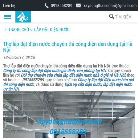
Liên hệ
0918558289
xaydungthaisonhai@gmail.com
TRANG CHỦ
LẮP ĐẶT ĐIỆN NƯỚC
Thợ lắp đặt điện nước chuyên thi công điện dân dụng tại Hà
Nội
18/06/2017, 08:28
Thợ lắp đặt điện nước chuyên thi công điện dân dụng tại Hà Nội
, trực thuộc
Công ty thi công lắp đặt điện nước gia đình, văn phòng tại HN
. khi quý khách
liên hệ với
Đội thợ chuyên sửa chữa lắp đặt điện nước nhà ở giá rẻ Hà Nội
, theo
số hotline :
0918558289
, quý khách sẽ được
Công ty lắp đặt điện nước báo giá
thi công điện nước
, và được sử dụng
Dịch vụ sửa điện nước, lắp đặt điện nước
uy tín HN
.