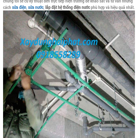
chúng tôi sẽ cử kỹ thuật đến trực tiếp hiện trường để khảo sát và tư vấn những
cách
sửa điện
,
sửa nước
,
lắp đặt hệ thống điện nước
phù hợp và hiệu quả nhất.