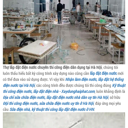
Thợ lắp đặt điện nước chuyên thi công điện dân dụng tại Hà Nội
, chúng tôi
luôn thấu hiểu bất kỳ công trình xây dựng nào cũng cần
lắp đặt điện nước
mới
có thể đưa vào sử dụng được. Vì vậy khi
Nhận làm điện nước, lắp đặt hệ thống
điện nước tại Hà Nội
, các công trình đều được chúng tôi thi công đúng
Kỹ thuật
thi công điện nước, lắp đặt điện nhà - Xaydunghaiphat.com
, luôn khẳng định là
Địa chỉ sửa chữa điện nước, lắp đặt điện nước nhà dân uy tín Hà Nội
, sở hữu
Đội thi công điện nước, sửa chữa điện nước uy tín ở Hà Nội
, đáp ứng mọi yêu
cầu
Sửa điện nhà, kỹ thuật thi công lắp đặt điện nước ở HN
.