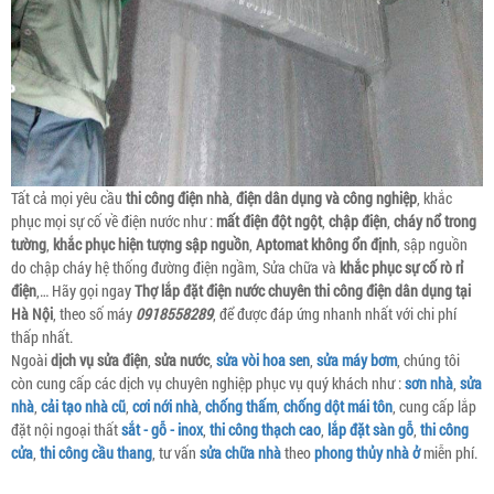
Tất cả mọi yêu cầu
thi công điện nhà
,
điện dân dụng và công nghiệp
, khắc
phục mọi sự cố về điện nước như :
mất điện đột ngột
,
chập điện
,
cháy nổ trong
tường
,
khắc phục hiện tượng sập nguồn
,
Aptomat không ổn định
, sập nguồn
do chập cháy hệ thống đường điện ngầm, Sửa chữa và
khắc phục sự cố rò rỉ
điện
,… Hãy gọi ngay
Thợ lắp đặt điện nước chuyên thi công điện dân dụng tại
Hà Nội
, theo số máy
0918558289
, để được đáp ứng nhanh nhất với chi phí
thấp nhất.
Ngoài
dịch vụ sửa điện
,
sửa nước
,
sửa vòi hoa sen
,
sửa máy bơm
, chúng tôi
còn cung cấp các dịch vụ chuyên nghiệp phục vụ quý khách như :
sơn nhà
,
sửa
nhà
,
cải tạo nhà cũ
,
cơi nới nhà
,
chống thấm
,
chống dột mái tôn
, cung cấp lắp
đặt nội ngoại thất
sắt - gỗ - inox
,
thi công thạch cao
,
lắp đặt sàn gỗ
,
thi công
cửa
,
thi công cầu thang
, tư vấn
sửa chữa nhà
theo
phong thủy nhà ở
miễn phí.