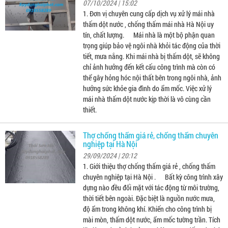
07/10/2024 | 15:02
1. Đơn vị chuyên cung cấp dịch vụ xử lý mái nhà
thấm dột nước , chống thấm mái nhà Hà Nội uy
tín, chất lượng. Mái nhà là một bộ phận quan
trọng giúp bảo vệ ngôi nhà khỏi tác động của thời
tiết, mưa nắng. Khi mái nhà bị thấm dột, sẽ không
chỉ ảnh hưởng đến kết cấu công trình mà còn có
thể gây hỏng hóc nội thất bên trong ngôi nhà, ảnh
hưởng sức khỏe gia đình do ẩm mốc. Việc xử lý
mái nhà thấm dột nước kịp thời là vô cùng cần
thiết.
Thợ chống thấm giá rẻ, chống thấm chuyên
nghiệp tại Hà Nội
29/09/2024 | 20:12
1. Giới thiệu thợ chống thấm giá rẻ , chống thấm
chuyên nghiệp tại Hà Nội . Bất kỳ công trình xây
dựng nào đều đối mặt với tác động từ môi trường,
thời tiết bên ngoài. Đặc biệt là nguồn nước mưa,
độ ẩm trong không khí. Khiến cho công trình bị
mài mòn, thấm dột nước, ẩm mốc tường trần. Tích