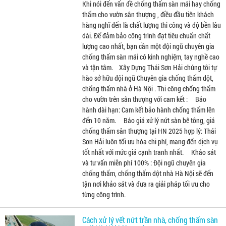
Khi nói đến vấn đề chống thấm sàn mái hay chống
thấm cho vườn sân thượng , điều đầu tiên khách
hàng nghĩ đến là chất lượng thi công và độ bền lâu
dài. Để đảm bảo công trình đạt tiêu chuẩn chất
lượng cao nhất, bạn cần một đội ngũ chuyên gia
chống thấm sàn mái có kinh nghiệm, tay nghề cao
và tận tâm. Xây Dựng Thái Sơn Hải chúng tôi tự
hào sở hữu đội ngũ Chuyên gia chống thấm dột,
chống thấm nhà ở Hà Nội . Thi công chống thấm
cho vườn trên sân thượng với cam kết : Bảo
hành dài hạn: Cam kết bảo hành chống thấm lên
đến 10 năm. Báo giá xử lý nứt sàn bê tông, giá
chống thấm sân thượng tại HN 2025 hợp lý: Thái
Sơn Hải luôn tối ưu hóa chi phí, mang đến dịch vụ
tốt nhất với mức giá cạnh tranh nhất. Khảo sát
và tư vấn miễn phí 100% : Đội ngũ chuyên gia
chống thấm, chống thấm dột nhà Hà Nội sẽ đến
tận nơi khảo sát và đưa ra giải pháp tối ưu cho
từng công trình.
Cách xử lý vết nứt trần nhà, chống thấm sàn