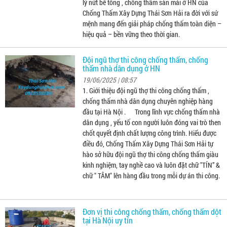
lý nứt bê tông , chống thấm sàn mái ở HN của
Chống Thấm Xây Dựng Thái Sơn Hải ra đời với sứ
mệnh mang đến giải pháp chống thấm toàn diện –
hiệu quả – bền vững theo thời gian.
Đội ngũ thợ thi công chống thấm, chống
thấm nhà dân dụng ở HN
19/06/2025 | 08:57
1. Giới thiệu đội ngũ thợ thi công chống thấm ,
chống thấm nhà dân dụng chuyên nghiệp hàng
đầu tại Hà Nội . Trong lĩnh vực chống thấm nhà
dân dụng , yếu tố con người luôn đóng vai trò then
chốt quyết định chất lượng công trình. Hiểu được
điều đó, Chống Thấm Xây Dựng Thái Sơn Hải tự
hào sở hữu đội ngũ thợ thi công chống thấm giàu
kinh nghiệm, tay nghề cao và luôn đặt chữ "TÍN” &
chữ " TÂM" lên hàng đầu trong mỗi dự án thi công.
Đơn vị thi công chống thấm, chống thấm dột
tại Hà Nội uy tín