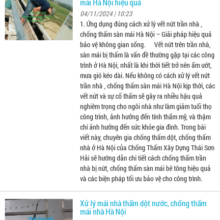
mái Hà Nội hiệu quả
04/11/2024 | 10:23
1. Ứng dụng đúng cách xử lý vết nứt trần nhà ,
chống thấm sàn mái Hà Nội – Giải pháp hiệu quả
bảo vệ không gian sống. Vết nứt trên trần nhà,
sàn mái bị thấm là vấn đề thường gặp tại các công
trình ở Hà Nội, nhất là khi thời tiết trở nên ẩm ướt,
mưa gió kéo dài. Nếu không có cách xử lý vết nứt
trần nhà , chống thấm sàn mái Hà Nội kịp thời, các
vết nứt và sự cố thấm sẽ gây ra nhiều hậu quả
nghiêm trọng cho ngôi nhà như làm giảm tuổi thọ
công trình, ảnh hưởng đến tính thẩm mỹ, và thậm
chí ảnh hưởng đến sức khỏe gia đình. Trong bài
viết này, chuyên gia chống thấm dột, chống thấm
nhà ở Hà Nội của Chống Thấm Xây Dựng Thái Sơn
Hải sẽ hướng dẫn chi tiết cách chống thấm trần
nhà bị nứt, chống thấm sàn mái bê tông hiệu quả
và các biện pháp tối ưu bảo vệ cho công trình.
Xử lý mái nhà thấm dột nước, chống thấm
mái nhà Hà Nội