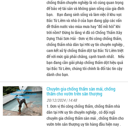
chống thấm chuyên nghiệp là vô cùng quan trọng
để bảo vệ tài sản và không gian sống của gia đình
bạn. Bạn đang sinh sống và làm việc ở khu vực
Bắc Từ Liêm và nhà ở của bạn đang gặp các vấn
đề thấm nước vào mùa mưa hay “đổ mồ hôi” khi
trời nồm? Đừng lo lắng vì đã có Chống Thấm Xây
Dựng Thái Sơn Hải - Đơn vị thi công chống thấm,
chống thấm nhà dân tại HN uy tín chuyên nghiệp ,
cam kết xử lý chống thấm dột tại Bắc Từ Liêm triệt
để với mức giá phải chăng, cạnh tranh nhất. Nếu
bạn đang cần giải pháp chống thấm dột hiệu quả
tại Bắc Từ Liêm, chúng tôi chính là đối tác tin cậy
dành cho bạn.
Chuyên gia chống thấm sàn mái, chống
thấm cho vườn trên sân thượng
20/12/2024 | 14:48
1. Đơn vị thi công chống thấm, chống thấm nhà
dân tại HN uy tín chuyên nghiệp , có đội ngũ
chuyên gia chống thấm sàn mái , chống thấm cho
vườn trên sân thượng uy tín hàng đầu hiện nay .