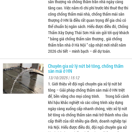
sân thượng và chống thấm trần nhà ngày càng
tăng cao. Việc nắm rõ chi phí trước khi thuê thợ thi
công chống thấm mái nhà, chống thấm mái sân
thượng ở HN là điều rất quan trọng để gia chủ có
thể chuẩn bị ngân sách. Hiểu được điều đó, Chống
Thấm Xây Dựng Thái Sơn Hải xin gửi tới quý khách
“ bảng giá chống thấm sân thượng , giá chống
thấm trần nhà ở Hà Nội ” cập nhật mới nhất năm
2026 chi tiết – minh bạch – dễ dự toán.
Chuyên gia xử lý nứt bê tông, chống thấm
sàn mái ở HN
13/10/2025 | 15:12
1. Giới thiệu về đội ngũ chuyên gia xử lý nứt bê
tông – Giải pháp chống thấm sàn mái ở HN triệt
để, bền vững cho mọi công trình. Trong bối cảnh
khí hậu khắc nghiệt và các công trình xây dựng
ngày càng xuống cấp nhanh chóng, việc xử lý nứt
bê tông và chống thấm sàn mái trở thành nhu cầu
cấp thiết của rất nhiều gia đình, doanh nghiệp tại
Hà Nội. Hiểu được điều đó, đội ngũ chuyên gia xử