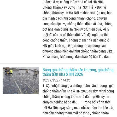
thấm giá rẻ, chống thấm nhà cũ tại Hà Nội .
Chống Thấm Xây Dựng Thái Sơn Hải - Đơn vị
chống thấm uy tín Hà Nội – khảo sát tận nơi, báo
giá minh bạch, thi công nhanh chóng, chuyên
cung cấp dịch vụ chống thấm dột mái nhà, chống
dột nhà dân dụng Hà Nội uy tín, hiệu quả, xử lý
triệt để các sự cố thấm dột. Với đội ngũ thợ thi
công chống thấm, chống thấm nhà dân dụng ở
HN giàu kinh nghiệm, chúng tôi áp dụng các
phương pháp hiện đại như chống thấm bằng Sika,
Kova, màng khò nóng, đảm bảo độ bền lâu dài.
Bảng giá chống thấm sân thượng, giá chống
thấm trần nhà ở HN 2026
28/11/2025 | 14:25
1. Cập nhật bảng giá chống thấm sân thượng , giá
chống thấm trần nhà ở HN 2026 từ đơn vị thi công
chống thấm, chống thấm nhà dân tại HN uy tín
chuyên nghiệp hàng đầu. Trong bối cảnh thời
tiết Hà Nội ngày càng mưa nhiều, nồm ẩm kéo dài,
nhu cầu chống thấm mái bê tông , chống thấm