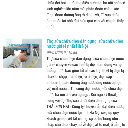
chữa đòi hỏi người thợ điện nước tại hà nội phải có
kinh nghiệm lâu năm mới phán đoán chính xác
được đoạn đường ống rò rỉ bục vỡ, để sửa chữa
ống nước tại nhà đạt hiệu quả cao với chi phí thấp
nhất.
Thợ sửa chữa điện dân dụng, sửa chữa điện
nước giá rẻ nhất Hà Nội
09/04/2019 | 10:55
Thợ sửa chữa điện dân dụng , sửa chữa điện nước
giá rẻ chuyên về các thiết bị điện dân dụng và hệ
thống nước bao gồm tất cả các loại thiết bị điện bị
cháy, bị chập, mất điện, rò rỉ điện, điện sập
aptomat ,…các đường ống nước ống nước bị bục
vỡ, mất nước,… Thi công điện nước, sửa chữa điện
nước hà nội chuyên nghiệp . Đội ngũ kỹ thuật,
cùng với đội Thợ sửa chữa điện dân dụng của
THÁI SƠN HẢI - Công ty chuyên lắp đặt điện nước,
sửa chữa điện nước tại nhà Hà Nội sẽ giúp quý
khách giải quyết tất cả mọi sự cố hư hỏng như :
chập cầu dao, cháy nổ về điện, át tô mát, ổ cắm, tủ