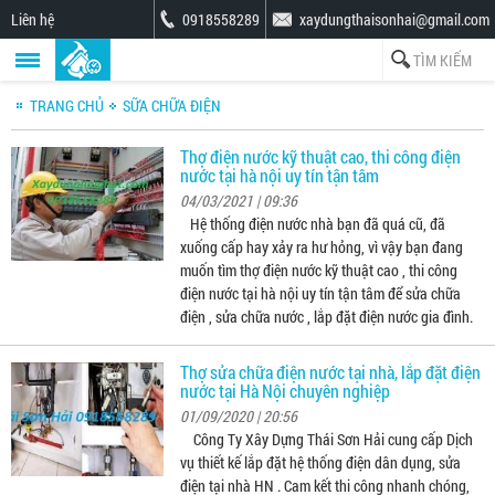
Liên hệ
0918558289
xaydungthaisonhai@gmail.com
TRANG CHỦ
SỮA CHỮA ĐIỆN
Thợ điện nước kỹ thuật cao, thi công điện
nước tại hà nội uy tín tận tâm
04/03/2021 | 09:36
Hệ thống điện nước nhà bạn đã quá cũ, đã
xuống cấp hay xảy ra hư hỏng, vì vậy bạn đang
muốn tìm thợ điện nước kỹ thuật cao , thi công
điện nước tại hà nội uy tín tận tâm để sửa chữa
điện , sửa chữa nước , lắp đặt điện nước gia đình.
Thợ sửa chữa điện nước tại nhà, lắp đặt điện
nước tại Hà Nội chuyên nghiệp
01/09/2020 | 20:56
Công Ty Xây Dựng Thái Sơn Hải cung cấp Dịch
vụ thiết kế lắp đặt hệ thống điện dân dụng, sửa
điện tại nhà HN . Cam kết thi công nhanh chóng,