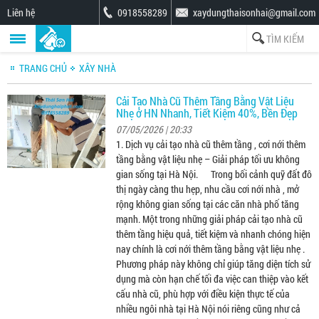
Liên hệ
0918558289
xaydungthaisonhai@gmail.com
TRANG CHỦ
XÂY NHÀ
Cải Tạo Nhà Cũ Thêm Tầng Bằng Vật Liệu
Nhẹ ở HN Nhanh, Tiết Kiệm 40%, Bền Đẹp
07/05/2026 | 20:33
1. Dịch vụ cải tạo nhà cũ thêm tầng , cơi nới thêm
tầng bằng vật liệu nhẹ – Giải pháp tối ưu không
gian sống tại Hà Nội. Trong bối cảnh quỹ đất đô
thị ngày càng thu hẹp, nhu cầu cơi nới nhà , mở
rộng không gian sống tại các căn nhà phố tăng
mạnh. Một trong những giải pháp cải tạo nhà cũ
thêm tầng hiệu quả, tiết kiệm và nhanh chóng hiện
nay chính là cơi nới thêm tầng bằng vật liệu nhẹ .
Phương pháp này không chỉ giúp tăng diện tích sử
dụng mà còn hạn chế tối đa việc can thiệp vào kết
cấu nhà cũ, phù hợp với điều kiện thực tế của
nhiều ngôi nhà tại Hà Nội nói riêng cũng như cả