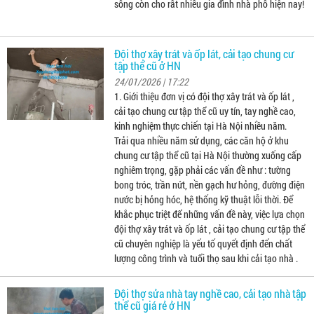
sống còn cho rất nhiều gia đình nhà phố hiện nay!
Đội thợ xây trát và ốp lát, cải tạo chung cư
tập thể cũ ở HN
24/01/2026 | 17:22
1. Giới thiệu đơn vị có đội thợ xây trát và ốp lát ,
cải tạo chung cư tập thể cũ uy tín, tay nghề cao,
kinh nghiệm thực chiến tại Hà Nội nhiều năm.
Trải qua nhiều năm sử dụng, các căn hộ ở khu
chung cư tập thể cũ tại Hà Nội thường xuống cấp
nghiêm trọng, gặp phải các vấn đề như : tường
bong tróc, trần nứt, nền gạch hư hỏng, đường điện
nước bị hỏng hóc, hệ thống kỹ thuật lỗi thời. Để
khắc phục triệt để những vấn đề này, việc lựa chọn
đội thợ xây trát và ốp lát , cải tạo chung cư tập thể
cũ chuyên nghiệp là yếu tố quyết định đến chất
lượng công trình và tuổi thọ sau khi cải tạo nhà .
Đội thợ sửa nhà tay nghề cao, cải tạo nhà tập
thể cũ giá rẻ ở HN