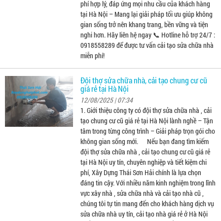
phí hợp lý, đáp ứng mọi nhu cầu của khách hàng
tại Hà Nội – Mang lại giải pháp tối ưu giúp không
gian sống trở nên khang trang, bền vững và tiện
nghi hơn. Hãy liên hệ ngay 📞 Hotline hỗ trợ 24/7 :
0918558289 để được tư vấn cải tạo sửa chữa nhà
miễn phí!
Đội thợ sửa chữa nhà, cải tạo chung cư cũ
giá rẻ tại Hà Nội
12/08/2025 | 07:34
1. Giới thiệu công ty có đội thợ sửa chữa nhà , cải
tạo chung cư cũ giá rẻ tại Hà Nội lành nghề – Tận
tâm trong từng công trình – Giải pháp trọn gói cho
không gian sống mới. Nếu bạn đang tìm kiếm
đội thợ sửa chữa nhà , cải tạo chung cư cũ giá rẻ
tại Hà Nội uy tín, chuyên nghiệp và tiết kiệm chi
phí, Xây Dựng Thái Sơn Hải chính là lựa chọn
đáng tin cậy. Với nhiều năm kinh nghiệm trong lĩnh
vực xây nhà , sửa chữa nhà và cải tạo nhà cũ ,
chúng tôi tự tin mang đến cho khách hàng dịch vụ
sửa chữa nhà uy tín, cải tạo nhà giá rẻ ở Hà Nội