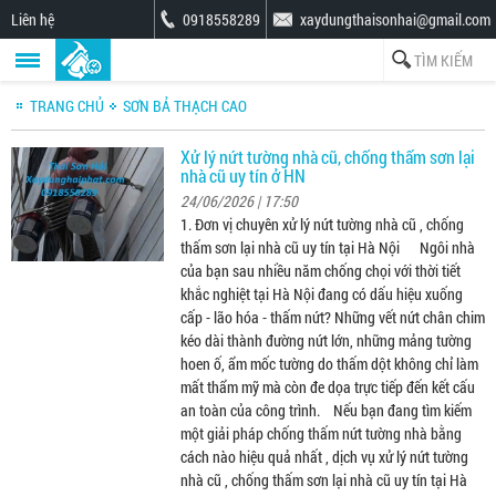
Liên hệ
0918558289
xaydungthaisonhai@gmail.com
TRANG CHỦ
SƠN BẢ THẠCH CAO
Xử lý nứt tường nhà cũ, chống thấm sơn lại
nhà cũ uy tín ở HN
24/06/2026 | 17:50
1. Đơn vị chuyên xử lý nứt tường nhà cũ , chống
thấm sơn lại nhà cũ uy tín tại Hà Nội Ngôi nhà
của bạn sau nhiều năm chống chọi với thời tiết
khắc nghiệt tại Hà Nội đang có dấu hiệu xuống
cấp - lão hóa - thấm nứt? Những vết nứt chân chim
kéo dài thành đường nứt lớn, những mảng tường
hoen ố, ẩm mốc tường do thấm dột không chỉ làm
mất thẩm mỹ mà còn đe dọa trực tiếp đến kết cấu
an toàn của công trình. Nếu bạn đang tìm kiếm
một giải pháp chống thấm nứt tường nhà bằng
cách nào hiệu quả nhất , dịch vụ xử lý nứt tường
nhà cũ , chống thấm sơn lại nhà cũ uy tín tại Hà