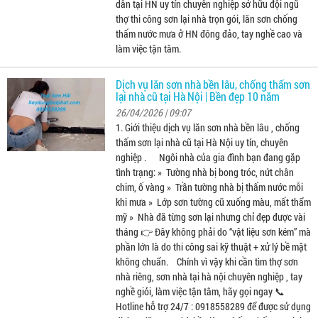
dân tại HN uy tín chuyên nghiệp sở hữu đội ngũ
thợ thi công sơn lại nhà trọn gói, lăn sơn chống
thấm nước mưa ở HN đông đảo, tay nghề cao và
làm việc tận tâm.
Dịch vụ lăn sơn nhà bền lâu, chống thấm sơn
lại nhà cũ tại Hà Nội | Bền đẹp 10 năm
26/04/2026 | 09:07
1. Giới thiệu dịch vụ lăn sơn nhà bền lâu , chống
thấm sơn lại nhà cũ tại Hà Nội uy tín, chuyên
nghiệp . Ngôi nhà của gia đình bạn đang gặp
tình trạng: » Tường nhà bị bong tróc, nứt chân
chim, ố vàng » Trần tường nhà bị thấm nước mỗi
khi mưa » Lớp sơn tường cũ xuống màu, mất thẩm
mỹ » Nhà đã từng sơn lại nhưng chỉ đẹp được vài
tháng 👉 Đây không phải do “vật liệu sơn kém” mà
phần lớn là do thi công sai kỹ thuật + xử lý bề mặt
không chuẩn. Chính vì vậy khi cần tìm thợ sơn
nhà riêng, sơn nhà tại hà nội chuyên nghiệp , tay
nghề giỏi, làm việc tận tâm, hãy gọi ngay 📞
Hotline hỗ trợ 24/7 : 0918558289 để được sử dụng