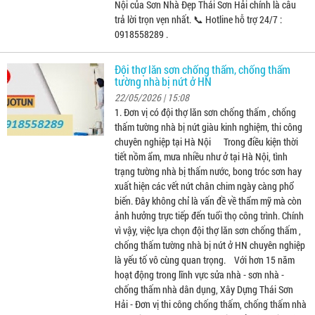
Nội của Sơn Nhà Đẹp Thái Sơn Hải chính là câu
trả lời trọn vẹn nhất. 📞 Hotline hỗ trợ 24/7 :
0918558289 .
Đội thợ lăn sơn chống thấm, chống thấm
tường nhà bị nứt ở HN
22/05/2026 | 15:08
1. Đơn vị có đội thợ lăn sơn chống thấm , chống
thấm tường nhà bị nứt giàu kinh nghiệm, thi công
chuyên nghiệp tại Hà Nội Trong điều kiện thời
tiết nồm ẩm, mưa nhiều như ở tại Hà Nội, tình
trạng tường nhà bị thấm nước, bong tróc sơn hay
xuất hiện các vết nứt chân chim ngày càng phổ
biến. Đây không chỉ là vấn đề về thẩm mỹ mà còn
ảnh hưởng trực tiếp đến tuổi thọ công trình. Chính
vì vậy, việc lựa chọn đội thợ lăn sơn chống thấm ,
chống thấm tường nhà bị nứt ở HN chuyên nghiệp
là yếu tố vô cùng quan trọng. Với hơn 15 năm
hoạt động trong lĩnh vực sửa nhà - sơn nhà -
chống thấm nhà dân dụng, Xây Dựng Thái Sơn
Hải - Đơn vị thi công chống thấm, chống thấm nhà