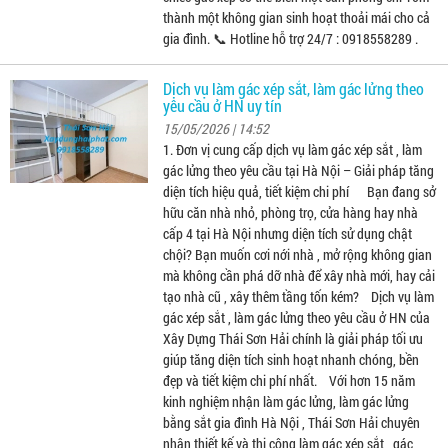
thành một không gian sinh hoạt thoải mái cho cả
gia đình. 📞 Hotline hỗ trợ 24/7 : 0918558289 .
Dịch vụ làm gác xép sắt, làm gác lửng theo
yêu cầu ở HN uy tín
15/05/2026 | 14:52
1. Đơn vị cung cấp dịch vụ làm gác xép sắt , làm
gác lửng theo yêu cầu tại Hà Nội – Giải pháp tăng
diện tích hiệu quả, tiết kiệm chi phí Bạn đang sở
hữu căn nhà nhỏ, phòng trọ, cửa hàng hay nhà
cấp 4 tại Hà Nội nhưng diện tích sử dụng chật
chội? Bạn muốn cơi nới nhà , mở rộng không gian
mà không cần phá dỡ nhà để xây nhà mới, hay cải
tạo nhà cũ , xây thêm tầng tốn kém? Dịch vụ làm
gác xép sắt , làm gác lửng theo yêu cầu ở HN của
Xây Dựng Thái Sơn Hải chính là giải pháp tối ưu
giúp tăng diện tích sinh hoạt nhanh chóng, bền
đẹp và tiết kiệm chi phí nhất. Với hơn 15 năm
kinh nghiệm nhận làm gác lửng, làm gác lửng
bằng sắt gia đình Hà Nội , Thái Sơn Hải chuyên
nhận thiết kế và thi công làm gác xép sắt , gác