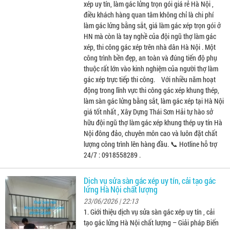
xép uy tín, làm gác lửng trọn gói giá rẻ Hà Nội ,
điều khách hàng quan tâm không chỉ là chi phí
làm gác lửng bằng sắt, giá làm gác xép trọn gói ở
HN mà còn là tay nghề của đội ngũ thợ làm gác
xép, thi công gác xép trên nhà dân Hà Nội . Một
công trình bền đẹp, an toàn và đúng tiến độ phụ
thuộc rất lớn vào kinh nghiệm của người thợ làm
gác xép trực tiếp thi công. Với nhiều năm hoạt
động trong lĩnh vực thi công gác xép khung thép,
làm sàn gác lửng bằng sắt, làm gác xép tại Hà Nội
giá tốt nhất , Xây Dựng Thái Sơn Hải tự hào sở
hữu đội ngũ thợ làm gác xép khung thép uy tín Hà
Nội đông đảo, chuyên môn cao và luôn đặt chất
lượng công trình lên hàng đầu. 📞 Hotline hỗ trợ
24/7 : 0918558289 .
Dịch vụ sửa sàn gác xép uy tín, cải tạo gác
lửng Hà Nội chất lượng
23/06/2026 | 22:13
1. Giới thiệu dịch vụ sửa sàn gác xép uy tín , cải
tạo gác lửng Hà Nội chất lượng – Giải pháp Biến