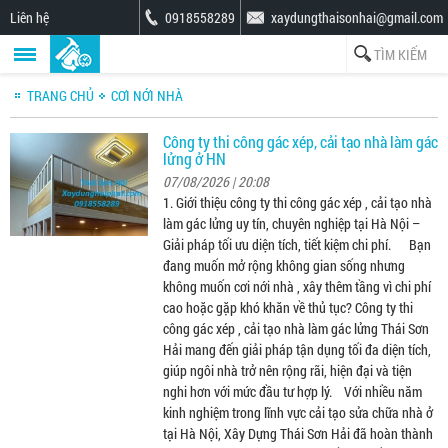
Liên hệ
0918558289
xaydungthaisonhai@gmail.com
TRANG CHỦ
CƠI NỚI NHÀ
Công ty thi công gác xép, cải tạo nhà làm gác
lửng ở HN
07/08/2026 | 20:08
1. Giới thiệu công ty thi công gác xép , cải tạo nhà
làm gác lửng uy tín, chuyên nghiệp tại Hà Nội –
Giải pháp tối ưu diện tích, tiết kiệm chi phí. Bạn
đang muốn mở rộng không gian sống nhưng
không muốn cơi nới nhà , xây thêm tầng vì chi phí
cao hoặc gặp khó khăn về thủ tục? Công ty thi
công gác xép , cải tạo nhà làm gác lửng Thái Sơn
Hải mang đến giải pháp tận dụng tối đa diện tích,
giúp ngôi nhà trở nên rộng rãi, hiện đại và tiện
nghi hơn với mức đầu tư hợp lý. Với nhiều năm
kinh nghiệm trong lĩnh vực cải tạo sửa chữa nhà ở
tại Hà Nội, Xây Dựng Thái Sơn Hải đã hoàn thành