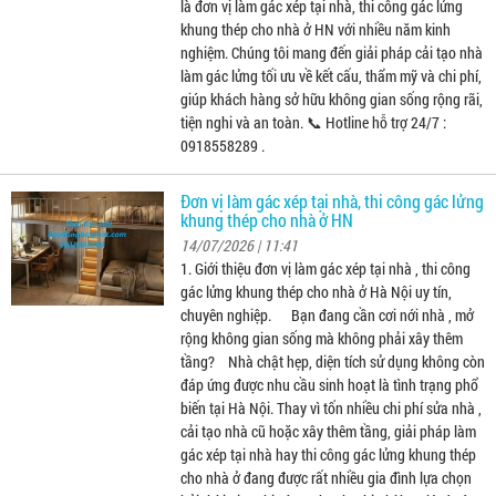
là đơn vị làm gác xép tại nhà, thi công gác lửng
khung thép cho nhà ở HN với nhiều năm kinh
nghiệm. Chúng tôi mang đến giải pháp cải tạo nhà
làm gác lửng tối ưu về kết cấu, thẩm mỹ và chi phí,
giúp khách hàng sở hữu không gian sống rộng rãi,
tiện nghi và an toàn. 📞 Hotline hỗ trợ 24/7 :
0918558289 .
Đơn vị làm gác xép tại nhà, thi công gác lửng
khung thép cho nhà ở HN
14/07/2026 | 11:41
1. Giới thiệu đơn vị làm gác xép tại nhà , thi công
gác lửng khung thép cho nhà ở Hà Nội uy tín,
chuyên nghiệp. Bạn đang cần cơi nới nhà , mở
rộng không gian sống mà không phải xây thêm
tầng? Nhà chật hẹp, diện tích sử dụng không còn
đáp ứng được nhu cầu sinh hoạt là tình trạng phổ
biến tại Hà Nội. Thay vì tốn nhiều chi phí sửa nhà ,
cải tạo nhà cũ hoặc xây thêm tầng, giải pháp làm
gác xép tại nhà hay thi công gác lửng khung thép
cho nhà ở đang được rất nhiều gia đình lựa chọn