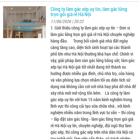
Công ty làm gác xép uy tín, làm gác lửng
trọn gói giá rẻ Hà Nội
11/06/2026 | 20:22
1. Giới thiệu công ty làm gác xép uy tín – Đơn vị
làm gác lửng trọn gói giá rẻ Hà Nội chuyên nghiệp
hàng đầu. Trong bối cảnh giá nhà đất ngày
càng tăng cao, diện tích sinh hoạt tại các thành
phố lớn như Hà Nội thường khá hạn chế. Chính vì
vậy, giải pháp làm sàn gác lửng bằng sắt, làm gác
xép tại Hà Nội giá tốt nhất đang trở thành xu
hướng được nhiều gia đình, chủ nhà trọ, cửa hàng
và văn phòng lựa chọn nhằm tối ưu diện tích sử
dụng mà không cần cơi nới nhà hay phá dỡ nhà để
xây nhà mới mở rộng tốn kém. Là công ty làm
gác xép uy tín với hơn 15 năm kinh nghiệm trong
lĩnh vực thi công cải tạo sửa chữa nhà , với kinh
nghiệm nhiều năm trong lĩnh vực tư vấn – thi công
– lắp đặt sàn gác lửng - làm gác lửng trọn gói giá
rẻ Hà Nội uy tín, chuyên nghiệp, đội ngũ thợ làm
gác xép, thi công gác xép trên nhà dân Hà Nội có
tay nghề giỏi, làm việc cẩn thận, có trách nhiệm,