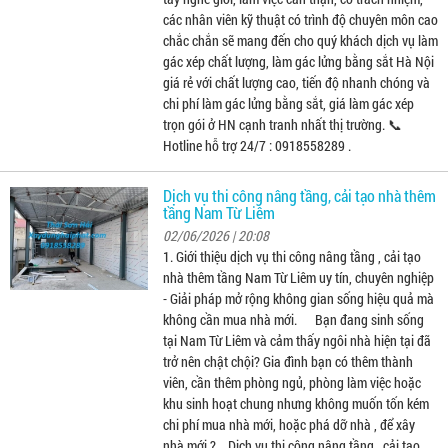
các nhân viên kỹ thuật có trình độ chuyên môn cao
chắc chắn sẽ mang đến cho quý khách dịch vụ làm
gác xép chất lượng, làm gác lửng bằng sắt Hà Nội
giá rẻ với chất lượng cao, tiến độ nhanh chóng và
chi phí làm gác lửng bằng sắt, giá làm gác xép
trọn gói ở HN cạnh tranh nhất thị trường. 📞
Hotline hỗ trợ 24/7 : 0918558289 .
Dịch vụ thi công nâng tầng, cải tạo nhà thêm
tầng Nam Từ Liêm
02/06/2026 | 20:08
1. Giới thiệu dịch vụ thi công nâng tầng , cải tạo
nhà thêm tầng Nam Từ Liêm uy tín, chuyên nghiệp
- Giải pháp mở rộng không gian sống hiệu quả mà
không cần mua nhà mới. Bạn đang sinh sống
tại Nam Từ Liêm và cảm thấy ngôi nhà hiện tại đã
trở nên chật chội? Gia đình bạn có thêm thành
viên, cần thêm phòng ngủ, phòng làm việc hoặc
khu sinh hoạt chung nhưng không muốn tốn kém
chi phí mua nhà mới, hoặc phá dỡ nhà , để xây
nhà mới ? Dịch vụ thi công nâng tầng , cải tạo