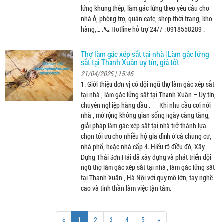
lửng khung thép, làm gác lửng theo yêu cầu cho
nhà ở, phòng trọ, quán cafe, shop thời trang, kho
hàng,… .📞 Hotline hỗ trợ 24/7 : 0918558289 .
Thợ làm gác xép sắt tại nhà | Làm gác lửng
sắt tại Thanh Xuân uy tín, giá tốt
21/04/2026 | 15:46
1. Giới thiệu đơn vị có đội ngũ thợ làm gác xép sắt
tại nhà , làm gác lửng sắt tại Thanh Xuân – Uy tín,
chuyên nghiệp hàng đầu . Khi nhu cầu cơi nới
nhà , mở rộng không gian sống ngày càng tăng,
giải pháp làm gác xép sắt tại nhà trở thành lựa
chọn tối ưu cho nhiều hộ gia đình ở cả chung cư,
nhà phố, hoặc nhà cấp 4. Hiểu rõ điều đó, Xây
Dựng Thái Sơn Hải đã xây dựng và phát triển đội
ngũ thợ làm gác xép sắt tại nhà , làm gác lửng sắt
tại Thanh Xuân , Hà Nội với quy mô lớn, tay nghề
cao và tinh thần làm việc tận tâm.
«
1
2
3
4
5
»