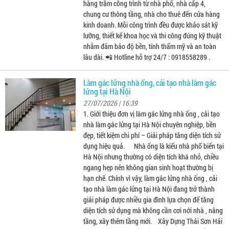
hàng trăm công trình từ nhà phố, nhà cấp 4,
chung cư thông tầng, nhà cho thuê đến cửa hàng
kinh doanh. Mỗi công trình đều được khảo sát kỹ
lưỡng, thiết kế khoa học và thi công đúng kỹ thuật
nhằm đảm bảo độ bền, tính thẩm mỹ và an toàn
lâu dài. 📲 Hotline hỗ trợ 24/7 : 0918558289 .
Làm gác lửng nhà ống, cải tạo nhà làm gác
lửng tại Hà Nội
27/07/2026 | 16:39
1. Giới thiệu đơn vị làm gác lửng nhà ống , cải tạo
nhà làm gác lửng tại Hà Nội chuyên nghiệp, bền
đẹp, tiết kiệm chi phí – Giải pháp tăng diện tích sử
dụng hiệu quả. Nhà ống là kiểu nhà phổ biến tại
Hà Nội nhưng thường có diện tích khá nhỏ, chiều
ngang hẹp nên không gian sinh hoạt thường bị
hạn chế. Chính vì vậy, làm gác lửng nhà ống , cải
tạo nhà làm gác lửng tại Hà Nội đang trở thành
giải pháp được nhiều gia đình lựa chọn để tăng
diện tích sử dụng mà không cần cơi nới nhà , nâng
tầng, xây thêm tầng mới. Xây Dựng Thái Sơn Hải