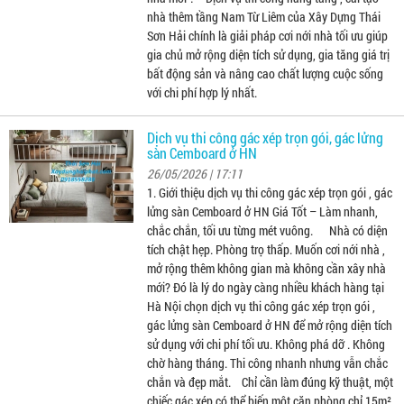
nhà thêm tầng Nam Từ Liêm của Xây Dựng Thái
Sơn Hải chính là giải pháp cơi nới nhà tối ưu giúp
gia chủ mở rộng diện tích sử dụng, gia tăng giá trị
bất động sản và nâng cao chất lượng cuộc sống
với chi phí hợp lý nhất.
Dịch vụ thi công gác xép trọn gói, gác lửng
sàn Cemboard ở HN
26/05/2026 | 17:11
1. Giới thiệu dịch vụ thi công gác xép trọn gói , gác
lửng sàn Cemboard ở HN Giá Tốt – Làm nhanh,
chắc chắn, tối ưu từng mét vuông. Nhà có diện
tích chật hẹp. Phòng trọ thấp. Muốn cơi nới nhà ,
mở rộng thêm không gian mà không cần xây nhà
mới? Đó là lý do ngày càng nhiều khách hàng tại
Hà Nội chọn dịch vụ thi công gác xép trọn gói ,
gác lửng sàn Cemboard ở HN để mở rộng diện tích
sử dụng với chi phí tối ưu. Không phá dỡ . Không
chờ hàng tháng. Thi công nhanh nhưng vẫn chắc
chắn và đẹp mắt. Chỉ cần làm đúng kỹ thuật, một
chiếc gác xép có thể biến một căn phòng chỉ 15m²