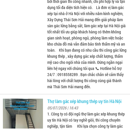
bởi thời gian thi công nhanh, chi phí hợp lý và tận
dụng tối đa diện tích hiện có. Là đơn vị làm gác
xép tại nhà ở Hà Nội với nhiều năm kinh nghiệm,
Xây Dựng Thái Sơn Hải mang đến giải pháp làm
sàn gác lửng bằng sắt, làm gác xép tại Hà Nội giá
tốt nhất tối ưu giúp khách hàng có thêm không
gian sinh hoạt, phòng ngủ, phòng làm việc hoặc
kho chứa đồ mà vẫn đảm bảo tính thẩm mỹ và an
toàn. Khi bạn đang có nhu cầu thi công gác lửng
khung thép , xây dựng gác xép chất lượng, thẩm
mỹ cao cho ngôi nhà của mình. Đừng ngần ngại
liên hệ ngay với chúng tôi qua 📞 Hotline hỗ trợ
24/7 : 0918558289 . Bạn chắc chắn sẽ cảm thấy
hài lòng với chất lượng thi công cùng giá thành
mà Thái Sơn Hải mang đến.
Thợ làm gác xép khung thép uy tín Hà Nội
05/07/2026 | 16:43
1. Công ty có đội ngũ thợ làm gác xép khung thép
uy tín Hà Nội có tay nghề giỏi, thi công chuyên
nghiệp, tận tâm Khi lựa chọn công ty làm gác