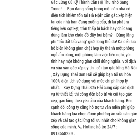
Gác Lửng Cũ Kỹ Thành Căn Hộ Thu Nhỏ Sang
Trọng! Bạn đang sống trong một căn nhà có
diện tích khiêm tốn tại Hà Nội? Căn gác xép hiện
tại của nhà bạn đang xuống cấp, đi lại phát ra
tiếng kêu cọt kẹt, trần thấp bí bách hay chỉ đang
dùng làm kho chứa đồ đầy bụi bặm? Đừng lãng
phí "tấc đất tấc vàng" giữa lòng thủ đô! Đã đến lúc
hô biến không gian chật hẹp ấy thành một phòng
ngủ ấm cúng, một phòng làm việc tiên nghi, yên
tĩnh hay một không gian chill đúng nghĩa. Với dịch
vụ sửa sàn gác xép uy tín , cải tạo gác lửng Hà Nội
, Xây Dựng Thái Sơn Hải sẽ giúp bạn tối ưu hóa
100% diện tích sử dụng với mức chi phí hợp lý
nhất. Xây Dựng Thái Sơn Hải cung cấp các dịch
vụ từ thiết kế, thi công đến bảo trì và cải tạo gác
xép, gác lửng theo yêu cầu của khách hàng. Bên
cạnh đó, công ty cũng hỗ trợ tư vấn miễn phí giúp
khách hàng lựa chọn được phương án sửa sàn gác
xép và cải tạo gác lửng tối ưu nhất cho không gian
sống của mình. 📞 Hotline hỗ trợ 24/7 :
0918558289 .