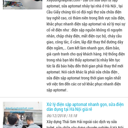
aptomat, sửa aptomat nhảy tại nhà ở Hà Nội , tại
Cầu Giấy chúng tôi có đội ngũ thợ sửa chữa điện
tay nghề cao, có thâm niên trong lĩnh vực sửa điện,
khắc phục nhanh điện sập aptomat và xử lý mọi sự
cố về điện như : điện sập nguồn không rõ nguyên
nhân, chập cháy điện, mất điện cục bộ, cháy cầu
giao, công tắc, ổ cắm, lắp đặt thay thế đường dây
điện ngầm,... Cam kết làm nhanh gọn, đảm bảo,
giá cạnh tranh cho quý khách hàng. Hệ thống điện
trong nhà bạn khi thấy aptomat bị nhảy liên tục
tức là đã báo hiệu đến thời gian phải thay thế mới
aptomat. Nói cách khác là phải sửa chữa điện ,
sửa điện sập aptomat trong thời gian ngắn nhất
với việc tìm đến các cơ sở khắc phục nhanh điện
sập aptomat .
Xử lý điện sập aptomat nhanh gọn, sửa điện
dân dụng tại Hà Nội giá rẻ
06/12/2018 | 15:18
Xây dựng Thái Sơn Hải ngoài các dịch vụ sửa
toilet, sửa chữa xây dựng chuyên nghiệp ở Hà Nội ,