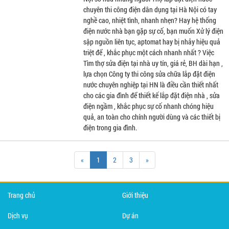
chuyên thi công điện dân dụng tại Hà Nội có tay
nghề cao, nhiệt tình, nhanh nhẹn? Hay hệ thống
điện nước nhà bạn gặp sự cố, bạn muốn Xử lý điện
sập nguồn liên tục, aptomat hay bị nhảy hiệu quả
triệt để , khắc phục một cách nhanh nhất ? Việc
Tìm thợ sửa điện tại nhà uy tín, giá rẻ, BH dài hạn ,
lựa chọn Công ty thi công sửa chữa lắp đặt điện
nước chuyên nghiệp tại HN là điều cần thiết nhất
cho các gia đình để thiết kế lắp đặt điện nhà , sửa
điện ngầm , khắc phục sự cố nhanh chóng hiệu
quả, an toàn cho chính người dùng và các thiết bị
điện trong gia đình.
«
1
2
3
»
Trang chủ
Giới thiệu
Dịch vụ
Dự án