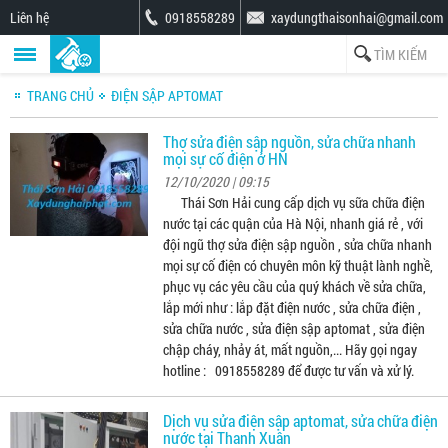
Liên hệ
0918558289
xaydungthaisonhai@gmail.com
TRANG CHỦ
ĐIỆN SẬP APTOMAT
Thợ sửa điện sập nguồn, sửa chữa nhanh
mọi sự cố điện ở HN
12/10/2020 | 09:15
Thái Sơn Hải cung cấp dịch vụ sữa chữa điện
nước tại các quận của Hà Nội, nhanh giá rẻ , với
đội ngũ thợ sửa điện sập nguồn , sửa chữa nhanh
mọi sự cố điện có chuyên môn kỹ thuật lành nghề,
phục vụ các yêu cầu của quý khách về sửa chữa,
lắp mới như : lắp đặt điện nước , sửa chữa điện ,
sửa chữa nước , sửa điện sập aptomat , sửa điện
chập cháy, nhảy át, mất nguồn,... Hãy gọi ngay
hotline : 0918558289 để được tư vấn và xử lý.
Dịch vụ sửa điện sập aptomat, sửa chữa điện
nước tại Thanh Xuân