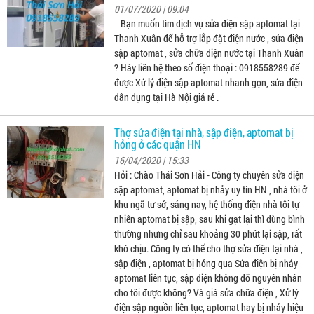
01/07/2020 | 09:04
Bạn muốn tìm dịch vụ sửa điện sập aptomat tại
Thanh Xuân để hỗ trợ lắp đặt điện nước , sửa điện
sập aptomat , sửa chữa điện nước tại Thanh Xuân
? Hãy liên hệ theo số điện thoại : 0918558289 để
được Xử lý điện sập aptomat nhanh gọn, sửa điện
dân dụng tại Hà Nội giá rẻ .
Thợ sửa điện tại nhà, sập điện, aptomat bị
hỏng ở các quận HN
16/04/2020 | 15:33
Hỏi : Chào Thái Sơn Hải - Công ty chuyên sửa điện
sập aptomat, aptomat bị nhảy uy tín HN , nhà tôi ở
khu ngã tư sở, sáng nay, hệ thống điện nhà tôi tự
nhiên aptomat bị sập, sau khi gạt lại thì dùng bình
thường nhưng chỉ sau khoảng 30 phút lại sập, rất
khó chịu. Công ty có thể cho thợ sửa điện tại nhà ,
sập điện , aptomat bị hỏng qua Sửa điện bị nhảy
aptomat liên tục, sập điện không dõ nguyên nhân
cho tôi được không? Và giá sửa chữa điện , Xử lý
điện sập nguồn liên tục, aptomat hay bị nhảy hiệu