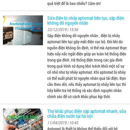
quả triệt để là bao nhiêu? Cảm ơn!
Sửa điện bị nhảy aptomat liên tục, sập điện
không dõ nguyên nhân
22/12/2019 | 15:56
Sập điện không dõ nguyên nhân , điện bị nhảy
aptomat liên tục gây mất điện cục bộ. Đôi khi do
nguồn điện không ổn định, vì thế mà Aptomat thực
hiện nẩy nấc ngắt điện giúp an toàn hệ thống điện
trong gia đình. Hệ thống điện trong các gia đình
trong quá trình sử dụng khó tránh khỏi một số sự
cố nhỏ như tự nhảy aptomat. Khi aptomat bị nhảy
có thể xuất phát từ nguyên nhân quá tải điện. Bạn
cần theo dõi, nếu thấy aptomat bị nhảy liên tục thì
hãy kiểm tra hệ thống và xác định nguyên nhân
chính xác để có cách khắc phục kịp thời.
Thợ khắc phục điện sập aptomat nhanh, sửa
chữa điện nước tại hà nội
11/04/2019 | 10:43
Aptomat là thiết bị không thể thiếu đối với hệ