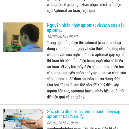
chúng tôi sẽ giúp bạn khắc phục sự cố mất điện
sập Aptomat an toàn, hiệu quả.
Nguyên nhân nhảy aptomat và cách sửa sập
aptomat
16/02/2019 | 08:52
Trong hệ thống điện thì aptomat (cầu dao tổng)
đóng vai trò quan trọng và cần thiết, nó giống như
cổng ra vào của ngôi nhà, nếu aptomat gặp sự cố
thì toàn bộ hệ thống điện trong ngôi nhà sẽ thiếu
an toàn. Vì vậy khi thấy điện sập aptomat liên tục,
cần tìm ra nguyên nhân nhảy aptomat và cách sửa
sập aptomat , để đảm an toàn khi sử dụng điện.
Câu hỏi đặt ra là làm thế nào để Xử lý điện sập
nguồn liên tục, aptomat hay bị nhảy hiệu quả triệt
để hiệu quả và an toàn?
Sửa chữa điện, khắc phục nhanh điện sập
aptomat tại Cầu Giấy
06/01/2019 | 10:30
Xaydunghaiphat.com - Địa chỉ sửa điện bị sập