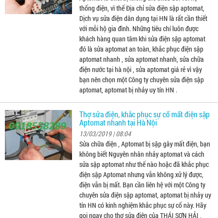
thống điện, vì thế Địa chỉ sửa điện sập aptomat,
Dịch vụ sửa điện dân dụng tại HN là rất cần thiết
với mỗi hộ gia đình. Những tiêu chí luôn được
khách hàng quan tâm khi sửa điện sập aptomat
đó là sửa aptomat an toàn, khắc phục điện sập
aptomat nhanh , sửa aptomat nhanh, sửa chữa
điện nước tại hà nội , sửa aptomat giá rẻ vì vậy
bạn nên chọn một Công ty chuyên sửa điện sập
aptomat, aptomat bị nhảy uy tín HN .
Thợ sửa điện, khắc phục sự cố mất điện sập
Aptomat nhanh tại Hà Nội
13/03/2019 | 08:04
Sửa chữa điện , Aptomat bị sập gây mất điện, bạn
không biết Nguyên nhân nhảy aptomat và cách
sửa sập aptomat như thế nào hoặc đã khắc phục
điện sập Aptomat nhưng vẫn không xử lý được,
điện vẫn bị mất. Bạn cần liên hệ với một Công ty
chuyên sửa điện sập aptomat, aptomat bị nhảy uy
tín HN có kinh nghiệm khắc phục sự cố này. Hãy
gọi ngay cho thợ sửa điện của THÁI SƠN HẢI ,