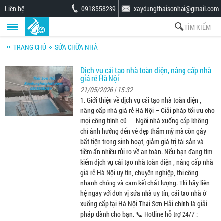
Liên hệ
0918558289
xaydungthaisonhai@gmail.com
TRANG CHỦ
SỬA CHỮA NHÀ
Dịch vụ cải tạo nhà toàn diện, nâng cấp nhà
giá rẻ Hà Nội
21/05/2026 | 15:32
1. Giới thiệu về dịch vụ cải tạo nhà toàn diện ,
nâng cấp nhà giá rẻ Hà Nội – Giải pháp tối ưu cho
mọi công trình cũ Ngôi nhà xuống cấp không
chỉ ảnh hưởng đến vẻ đẹp thẩm mỹ mà còn gây
bất tiện trong sinh hoạt, giảm giá trị tài sản và
tiềm ẩn nhiều rủi ro về an toàn. Nếu bạn đang tìm
kiếm dịch vụ cải tạo nhà toàn diện , nâng cấp nhà
giá rẻ Hà Nội uy tín, chuyên nghiệp, thi công
nhanh chóng và cam kết chất lượng. Thì hãy liên
hệ ngay với đơn vị sửa nhà uy tín, cải tạo nhà ở
xuống cấp tại Hà Nội Thái Sơn Hải chính là giải
pháp dành cho bạn. 📞 Hotline hỗ trợ 24/7 :