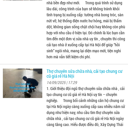
nhà bền đẹp như mới. Trong quá trình sử dụng
lâu dài, công trình của bạn sẽ không tránh khỏi
tình trạng bị xuống cấp: tường nhà bong tróc, sàn
nứt vỡ, hệ thống điện nước hư hỏng, mái bị thấm
dột, không gian sống chật chội hay không còn phù
hợp với nhu cầu ở hiện tại. Đó chính là lúc bạn cần
tìm đến một đơn vị sửa nhà uy tín , chuyên thi công
cải tạo nhà ở xuống cấp tại Hà Nội để giúp “hồi
sinh” ngôi nhà, mang lại diện mạo mới, tiện nghi
hơn mà vẫn tiết kiệm chi phí.
Thợ chuyên sửa chữa nhà, cải tạo chung cư
cũ giá rẻ Hà Nội
14/09/2025 | 17:29
1. Giới thiệu đội ngũ thợ chuyên sửa chữa nhà , cải
tạo chung cư cũ giá rẻ Hà Nội uy tín – chuyên
nghiệp. Trong bối cảnh những căn hộ chung cư
tại Hà Nội ngày càng xuống cấp sau nhiều năm sử
dụng như hiện nay, nhu cầu tìm thợ chuyên sửa
chữa nhà , cải tạo chung cư cũ giá rẻ Hà Nội ngày
càng tăng cao. Hiểu được điều đó, Xây Dựng Thái