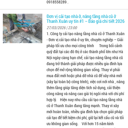
0918558289 .
Đơn vị cải tạo nhà ở, nâng tầng nhà cũ ở
Thanh Xuân uy tín #1 – Báo giá chi tiết 2026
27/03/2026 | 23:00
1. Công ty cải tạo nâng tầng nhà cũ ở Thanh Xuân
- Đơn vị cải tạo nhà ở uy tín, chuyên nghiệp – Giải
pháp tối ưu cho mọi công trình Trong bối cảnh
quỹ đất tại các đô thị ở các thành phố lớn như Hà
Nội ngày càng hạn chế, cải tạo nâng tầng nhà cũ
đang trở thành giải pháp được nhiều gia đình lựa
chọn để mở rộng không gian sống. Thay vì phải
mua đất mới hoặc phá dỡ nhà cũ để xây nhà mới
(xây lại toàn bộ công trình), việc cơi nới nhà , nâng
thêm tầng giúp tăng diện tích sử dụng, cải thiện
công năng và nâng cao giá trị ngôi nhà với chi phí
hợp lý. Hiện nay nhu cầu cải tạo nâng tầng nhà
cũ ở Thanh Xuân đang tăng mạnh. Thay vì xây
mới hoàn toàn, nhiều gia đình lựa chọn giải pháp
cải tạo để tiết kiệm chi phí, giữ lại kết cấu cũ và tối
ưu không gian sống. Với hơn 15 năm kinh