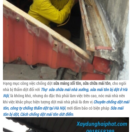
Hạng mục công việc chống dột
sửa máng xối tôn, sửa chữa mái tôn
, cho ngôi
nhà bị thấm dột đối với
Thợ sửa chữa mái nhà xưởng, sửa mái tôn bị dột ở Hà
Nội
, là không khó, nhưng do đặc thù phải làm việc trên cao, nóc mái nhà nên
khi việc khắc phục hiện tượng dột mái nhà phải là đơn vị
Chuyên chống dột mái
tôn, công ty chống thấm dột tại Hà Nội
, mới đảm bảo có biện pháp
Sửa mái
tôn bị dột, Cách chống dột mái tôn dứt điểm
.