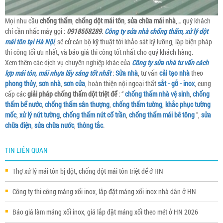
Mọi nhu cầu
chống thấm
,
chống dột mái tôn
,
sửa chữa mái nhà
,… quý khách
chỉ cần nhấc máy gọi :
0918558289
.
Công ty sửa nhà chống thấm, xử lý dột
mái tôn tại Hà Nội
, sẽ cử cán bộ kỹ thuật tới khảo sát kỹ lưỡng, lập biện pháp
thi công tối ưu nhất, và báo giá thi công tốt nhất cho quý khách hàng.
Xem thêm các dịch vụ chuyên nghiệp khác của
Công ty sửa nhà tư vấn cách
lợp mái tôn, mái nhựa lấy sáng tốt nhất
:
Sửa nhà
, tư vấn
cải tạo nhà
theo
phong thủy
,
sơn nhà
,
sơn cửa
, hoàn thiện nội ngoại thất
sắt - gỗ - inox
, cung
cấp các
giải pháp chống thấm dột triệt để
: “
chống thấm nhà vệ sinh
,
chống
thấm bể nước
,
chống thấm sân thượng
,
chống thấm tường
,
khắc phục tường
mốc
,
xử lý nứt tường
,
chống thấm nứt cổ trần
,
chống thấm mái bê tông
”,
sửa
chữa điện
,
sửa chữa nước
,
thông tắc
.
TIN LIÊN QUAN
Thợ xử lý mái tôn bị dột, chống dột mái tôn triệt để ở HN
Công ty thi công máng xối inox, lắp đặt máng xối inox nhà dân ở HN
Báo giá làm máng xối inox, giá lắp đặt máng xối theo mét ở HN 2026