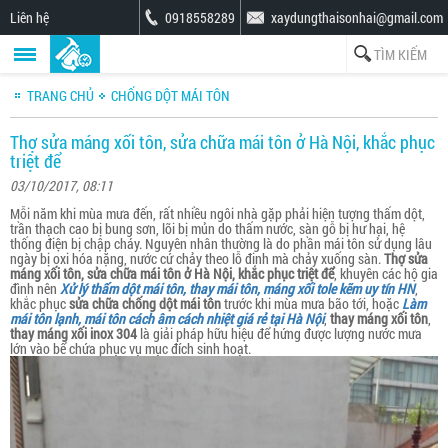
Liên hệ
0918558289
xaydungthaisonhai@gmail.com
TRANG CHỦ
CHỐNG DỘT MÁI TÔN
Thợ sửa máng xối tôn, sửa chữa mái tôn ở Hà Nội, khắc phục
triệt để
03/10/2017, 08:11
Mỗi năm khi mùa mưa đến, rất nhiều ngôi nhà gặp phải hiện tượng thấm dột,
trần thạch cao bị bung sơn, lõi bị mủn do thấm nước, sàn gỗ bị hư hại, hệ
thống điện bị chập cháy. Nguyên nhân thường là do phần mái tôn sử dụng lâu
ngày bị oxi hóa nặng, nước cứ chảy theo lỗ đinh mà chảy xuống sàn.
Thợ sửa
máng xối tôn, sửa chữa mái tôn ở Hà Nội, khắc phục triệt để
, khuyên các hộ gia
đình nên
Xử lý thấm dột mái tôn, thay mái tôn, máng xối tole kẽm uy tín HN
,
khắc phục
sửa chữa chống dột mái tôn
trước khi mùa mưa bão tới, hoặc
Làm
mái tôn lạnh, mái tôn cách âm cách nhiệt giá rẻ tại Hà Nội
,
thay máng xối tôn
,
thay máng xối inox 304
là giải pháp hữu hiệu để hứng được lượng nước mưa
lớn vào bể chứa phục vụ mục đích sinh hoạt.