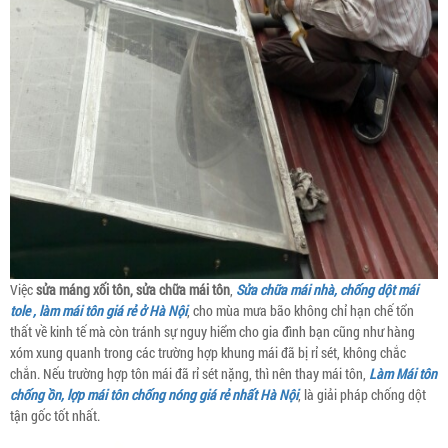
Việc
sửa máng xối tôn, sửa chữa mái tôn
,
Sửa chữa mái nhà, chống dột mái
tole , làm mái tôn giá rẻ ở Hà Nội
, cho mùa mưa bão không chỉ hạn chế tổn
thất về kinh tế mà còn tránh sự nguy hiểm cho gia đình bạn cũng như hàng
xóm xung quanh trong các trường hợp khung mái đã bị rỉ sét, không chắc
chắn. Nếu trường hợp tôn mái đã rỉ sét nặng, thì nên thay mái tôn,
Làm Mái tôn
chống ồn, lợp mái tôn chống nóng giá rẻ nhất Hà Nội
, là giải pháp chống dột
tận gốc tốt nhất.