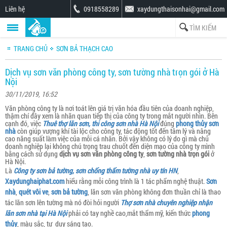
Liên hệ
0918558289
xaydungthaisonhai@gmail.com
TRANG CHỦ
SƠN BẢ THẠCH CAO
Dịch vụ sơn văn phòng công ty, sơn tường nhà trọn gói ở Hà
Nội
30/11/2019, 16:52
Văn phòng công ty là nơi toát lên giá trị văn hóa đầu tiên của doanh nghiệp,
thậm chí đây xem là nhãn quan tiếp thị của công ty trong mắt người nhìn. Bên
cạnh đó, việc
Thuê thợ lăn sơn, thi công sơn nhà Hà Nội
đúng
phong thủy sơn
nhà
còn giúp vượng khí tài lộc cho công ty, tác động tốt đến tâm lý và nâng
cao năng suất làm việc của mỗi cá nhân. Bởi vậy không có lý do gì mà chủ
doanh nghiệp lại không chú trọng trau chuốt đến diện mạo của công ty mình
bằng cách sử dụng
dịch vụ sơn văn phòng công ty
,
sơn tường nhà trọn gói
ở
Hà Nội.
Là
Công ty sơn bả tường, sơn chống thấm tường nhà uy tín HN
,
Xaydunghaiphat.com
hiểu rằng mỗi công trình là 1 tác phẩm nghệ thuật.
Sơn
nhà
,
quét vôi ve
,
sơn bả tường
, lăn sơn văn phòng không đơn thuần chỉ là thao
tác lăn sơn lên tường mà nó đòi hỏi người
Thợ sơn nhà chuyên nghiệp nhận
lăn sơn nhà tại Hà Nội
phải có tay nghề cao,mắt thẩm mỹ, kiến thức
phong
thủy
, màu sắc, tư duy sáng tạo.