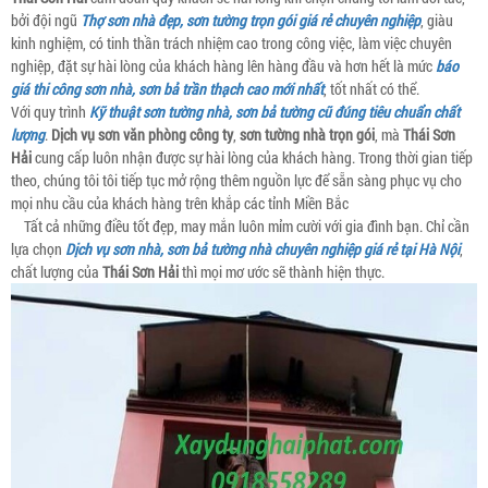
bởi đội ngũ
Thợ sơn nhà đẹp, sơn tường trọn gói giá rẻ chuyên nghiệp
, giàu
kinh nghiệm, có tinh thần trách nhiệm cao trong công việc, làm việc chuyên
nghiệp, đặt sự hài lòng của khách hàng lên hàng đầu và hơn hết là mức
báo
giá thi công sơn nhà, sơn bả trần thạch cao mới nhất
, tốt nhất có thể.
Với quy trình
Kỹ thuật sơn tường nhà, sơn bả tường cũ đúng tiêu chuẩn chất
lượng
.
Dịch vụ sơn văn phòng công ty
,
sơn tường nhà trọn gói
, mà
Thái Sơn
Hải
cung cấp luôn nhận được sự hài lòng của khách hàng. Trong thời gian tiếp
theo, chúng tôi tôi tiếp tục mở rộng thêm nguồn lực để sẵn sàng phục vụ cho
mọi nhu cầu của khách hàng trên khắp các tỉnh Miền Bắc
Tất cả những điều tốt đẹp, may mắn luôn mỉm cười với gia đình bạn. Chỉ cần
lựa chọn
Dịch vụ sơn nhà, sơn bả tường nhà chuyên nghiệp giá rẻ tại Hà Nội
,
chất lượng của
Thái Sơn Hải
thì mọi mơ ước sẽ thành hiện thực.