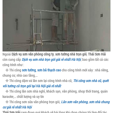
Ngoài
Dịch vụ sơn văn phòng công ty
,
sơn tường nhà trọn gói
,
Thái Sơn Hải
còn cung cấp
Dịch vụ sơn nhà trọn gói giá rẻ nhất Hà Nội
, bao gồm tất cả các
công trình như :
✣ Thi công
sơn tường
,
sơn bả thạch cao
cho công trình mới xây : nhà riêng,
chung cư, nhà cao tầng,…
✣ Thi công dặm vá lăn sơn lại công trình nhà cũ,
Thi công sơn nhà cũ, quét
vôi tường cũ trọn gói tại Hà Nội giá rẻ nhất
✣ Thi công lăn sơn nhà nghỉ, khách sạn, văn phòng, shop thời trang, quán
karaoke,… chất lượng và uy tín
✣ Thi công sơn sửa văn phòng trọn gói,
Lăn sơn văn phòng, sơn nhà chung
cư giá rẻ nhất Hà Nội
Thái Sơn Hải
cam đoan quý khách sẽ hài lòng khi chọn chúng tôi làm đối tác,