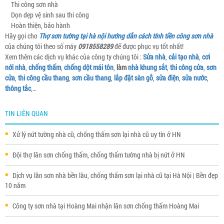
Thi công sơn nhà
Dọn dẹp vệ sinh sau thi công
Hoàn thiện, bảo hành
Hãy gọi cho
Thợ sơn tường tại hà nội hướng dẫn cách tính tiền công sơn nhà
của chúng tôi theo số máy
0918558289
để được phục vụ tốt nhất!
Xem thêm các dịch vụ khác của công ty chúng tôi :
Sửa nhà
,
cải tạo nhà
,
cơi
nới nhà
,
chống thấm
,
chống dột mái tôn
,
làm
nhà khung sắt
,
thi công cửa
,
sơn
cửa
,
thi công cầu thang
,
sơn cầu thang
,
lắp đặt sàn gỗ
,
sửa điện
,
sửa nước
,
thông tắc
,…
TIN LIÊN QUAN
Xử lý nứt tường nhà cũ, chống thấm sơn lại nhà cũ uy tín ở HN
Đội thợ lăn sơn chống thấm, chống thấm tường nhà bị nứt ở HN
Dịch vụ lăn sơn nhà bền lâu, chống thấm sơn lại nhà cũ tại Hà Nội | Bền đẹp
10 năm
Công ty sơn nhà tại Hoàng Mai nhận lăn sơn chống thấm Hoàng Mai