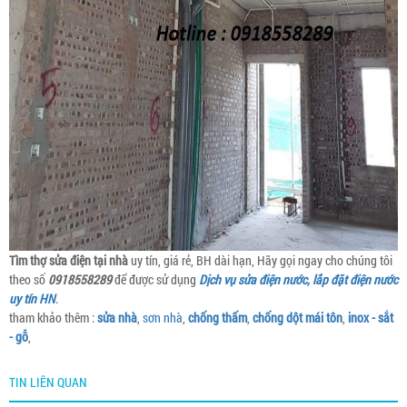
Tìm thợ sửa điện tại nhà
uy tín, giá rẻ, BH dài hạn, Hãy gọi ngay cho chúng tôi
theo số
0918558289
để được sử dụng
Dịch vụ sửa điện nước, lắp đặt điện nước
uy tín HN
.
tham khảo thêm :
sửa nhà
,
sơn nhà
,
chống thấm
,
chống dột mái tôn
,
inox - sắt
- gỗ
,
TIN LIÊN QUAN