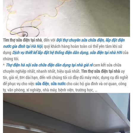
Tìm thợ sửa điện tại nhà
, đến với
Đội thợ chuyên sửa chữa điện, lắp đặt điện
nước gia đình tại Hà Nội
, quý khách hàng hoàn toàn có thể yên tâm khi sử
dụng
Dịch vụ thiết kế lắp đặt hệ thống điện dân dụng, sửa điện tại nhà HN
của
chúng tôi.
*
Thợ điện hà nội sửa chữa điện dân dụng tại nhà giá rẻ
cam kết sửa chữa
chuyên nghiệp nhất, nhanh nhất, hiệu quả nhất.
Tìm thợ sửa điện tại nhà
uy
tín, giá rẻ, BH dài hạn, đến với chúng tôi có đầy đủ máy móc, dụng cụ đồ nghề
để phục vụ cho việc
sửa điện
,
sửa nước
cho các hộ gia đình và cơ quan, công
ty, văn phòng, xí nghiệp, nhà máy, bệnh viện, trường học, ...