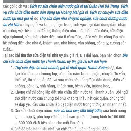
Các gói dịch vụ :
Dịch vu sửa chữa điện nước giá rẻ tại Quận Hai Bà Trưng
,
Dịch
vụ sửa chữa điện nước dân dụng tại Hoàng Mai giá rẻ
,
Dịch vụ chuyên sửa điện
nước tại nhà giá rẻ
, do
Thợ sửa điện nhà chuyên nghiệp, sửa chữa đường nước
tại Hà Nội
có tay nghề và kinh nghiệm trong lĩnh vực điện dân dụng đảm nhận
các công việc liên quan đến hệ thống điện như : sửa bóng đèn điện,
sửa điện
sập aptomat
, sửa chập cháy điện, sửa ổ cắm điện,… đến việc thi công lắp mới
hệ thống điện cho nhà ở, khách sạn, nhà hàng, văn phòng, công ty, xưởng sản
xuất,…
Tại sao khi
tìm thợ sửa điện tại nhà
uy tín, giá rẻ, BH dài hạn, bạn nên chọn
Địa
chỉ sửa chữa điện nước tại Thanh Xuân, uy tín, giá rẻ, BH dài hạn
?
Thợ sửa điện tại nhà nhanh, giá rẻ nhất quận Thanh Xuân
được đào
tạo bài bản qua trường lớp, có nhiều năm kinh nghiệm, chuyên Tư vấn,
thiết kế, thi công lắp đặt và sửa chữa hệ thống điện dân dụng, điện văn
phòng, công ty, nhà hàng, khách sạn, bệnh viện, trường học, …
Không chỉ thi công lắp đặt sửa chữa điện nước tại Thanh Xuân, Đội ngũ
thợ điện nước của chúng tôi phủ khắp tại hầu hết các quận, chúng tôi
sẽ đáp yêu cầu sửa chữa lắp đặt điện nước trong thời gian nhanh nhất.
Giá sửa chữa điện nước,
sửa vòi hoa sen
,
sửa máy bơm
, sửa bình nóng
lạnh,… hợp lý, phù hợp với hầu hết các gia đình (trung bình từ 150.000
-:- 300.000 VNĐ tiền công cho mỗi lần sửa).
Chế độ bảo hành lâu nhất và chế độ hậu bán hàng chu đáo.