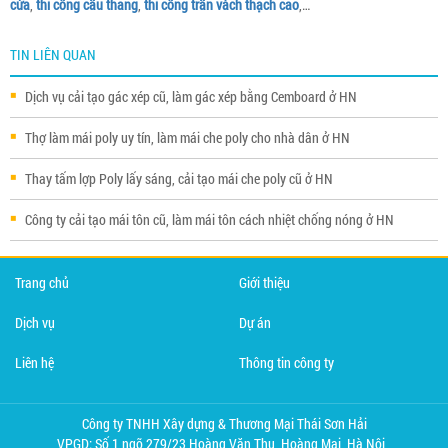
cửa
,
thi công cầu thang
,
thi công trần vách thạch cao
,…
TIN LIÊN QUAN
Dịch vụ cải tạo gác xép cũ, làm gác xép bằng Cemboard ở HN
Thợ làm mái poly uy tín, làm mái che poly cho nhà dân ở HN
Thay tấm lợp Poly lấy sáng, cải tạo mái che poly cũ ở HN
Công ty cải tạo mái tôn cũ, làm mái tôn cách nhiệt chống nóng ở HN
Trang chủ
Giới thiệu
Dịch vụ
Dự án
Liên hệ
Thông tin công ty
Công ty TNHH Xây dựng & Thương Mại Thái Sơn Hải
VPGD: Số 1 ngõ 279/23 Hoàng Văn Thụ, Hoàng Mai, Hà Nội