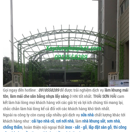
Gọi ngay đến hotline :
0918558289
để được trải nghiệm dịch vụ
làm khung mái
tôn
,
làm mái che sân bằng nhựa lấy sáng
ở HN tốt nhất.
THÁI SƠN HẢI
cam
kết làm hài lòng mọi khách hàng với các giá trị và lợi ích chúng tôi mang lại,
chắc chắn làm hài lòng kể cả đối với các khách hàng khó tính nhất.
Ngoài ra công ty còn cung cấp nhiều gói dịch vụ
sửa nhà
chất lượng khác tới
khách hàng như :
cải tạo nhà cũ
,
cơi nới nhà
, làm
nhà khung sắt
,
sơn nhà
,
chống thấm
, hoàn thiện nội ngoại thất
inox - sắt - gỗ
,
lắp đặt sàn gỗ
,
thi công