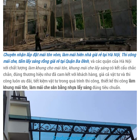
Chuyên nhận lắp đặt mái tôn vòm, làm mái hiên nhà giá rẻ tại Hà Nội
,
Thi công
mái che, tấm lấy sáng rỗng giá rẻ tại Quận Ba Đình
, và các quận của Hà Nội
với chất lượng
làm khung cho mái tôn
,
khung mái che lấy sáng
có kết cấu chắc
chắn, đúng thương hiệu như đã cam kết với khách hàng, giá cả vật tư và thi
công luôn ưu đãi, tiết kiệm vật tư trong quá trình thi công, thiết kế thi công
làm
khung mái tôn
,
làm mái che sân bằng nhựa lấy sáng
đúng tiêu chuẩn.