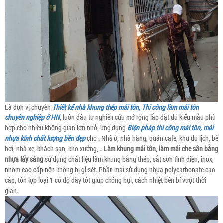
Là đơn vị chuyên
Thiết kế nhà khung thép mái tôn, Thi công làm mái tôn
chuyên nghiệp ở HN
, luôn đầu tư nghiên cứu mở rộng lắp đặt đủ kiểu mẫu phù
hợp cho nhiều không gian lớn nhỏ, ứng dụng
Biện pháp thi công mái tôn, mái
nhựa kính chất lượng bền đẹp
cho : Nhà ở, nhà hàng, quán cafe, khu du lịch, bể
bơi, nhà xe, khách sạn, kho xưởng,…
Làm khung mái tôn
,
làm mái che sân bằng
nhựa lấy sáng
sử dụng chất liệu làm khung bằng thép, sắt sơn tĩnh điện, inox,
nhôm cao cấp nên không bị gỉ sét. Phần mái sử dụng nhựa polycarbonate cao
cấp, tôn lợp loại 1 có độ dày tốt giúp chóng bụi, cách nhiệt bền bỉ vượt thời
gian.