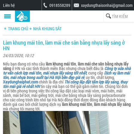
Liên hệ
0918558289
xaydungthaisonhai@gmail.com
TRANG CHỦ
NHÀ KHUNG SẮT
Làm khung mái tôn, làm mái che sân bằng nhựa lấy sáng ở
HN
24/03/2020, 10:12
Nếu bạn đang có nhu cầu
làm khung mái tôn
,
làm mái che sân bằng nhựa lấy
sáng
ở HN và các tỉnh thành miền Bắc nhưng chưa biết đâu là
Công ty sửa nhà
tư vấn cách lợp mái tôn, mái nhựa lấy sáng tốt nhất
, cung cấp
Dịch vụ làm mái
tôn, mái nhựa trong suốt tại Hà Nội bền đẹp giá rẻ
, uy tín, chất lượng,
Xaydunghaiphat.com
chính là địa chỉ
Thi công lắp đặt tấm lợp lấy sáng, thay
tôn mái giá rẻ nhất HN
tin cậy mà bạn có thể gửi gắm niềm tin. Chúng tôi đơn
vị đi tiên phong trong việc thi công lắp đặt các loại mái vòm, mái hiên, mái
sảnh, mái bể bơi, mái giếng trời, mái che bằng nhựa lấy sáng polycarbonate
cho các công trình lớn nhỏ tại Hà Nội đồng thời được đông đảo khách hàng
đánh giá cao bởi chất lượng dịch vụ
làm khung mái tôn
,
làm mái nhựa lấy sáng
mà chúng tôi mang tới.