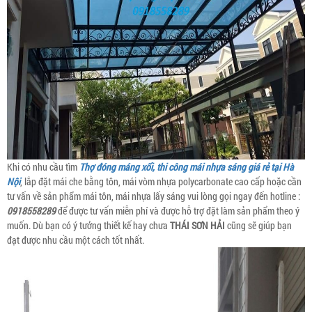
Khi có nhu cầu tìm
Thợ đóng máng xối, thi công mái nhựa sáng giá rẻ tại Hà
Nội
, lắp đặt mái che bằng tôn, mái vòm nhựa polycarbonate cao cấp hoặc cần
tư vấn về sản phẩm mái tôn, mái nhựa lấy sáng vui lòng gọi ngay đến hotline :
0918558289
để được tư vấn miễn phí và được hỗ trợ đặt làm sản phẩm theo ý
muốn. Dù bạn có ý tưởng thiết kế hay chưa
THÁI SƠN HẢI
cũng sẽ giúp bạn
đạt được nhu cầu một cách tốt nhất.