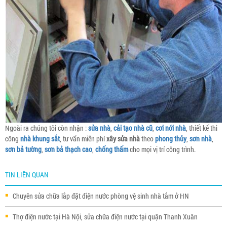
Ngoài ra chúng tôi còn nhận :
sửa nhà
,
cải tạo nhà cũ
,
cơi nới nhà
, thiết kế thi
công
nhà khung sắt
, tư vấn miễn phí
xây sửa nhà
theo
phong thủy
,
sơn nhà
,
sơn bả tường
,
sơn bả thạch cao
,
chống thấm
cho mọi vị trí công trình.
TIN LIÊN QUAN
Chuyên sửa chữa lắp đặt điện nước phòng vệ sinh nhà tắm ở HN
Thợ điện nước tại Hà Nội, sửa chữa điện nước tại quận Thanh Xuân