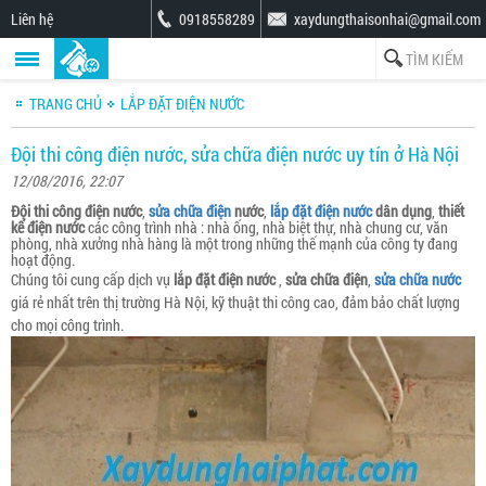
Liên hệ
0918558289
xaydungthaisonhai@gmail.com
TRANG CHỦ
LẮP ĐẶT ĐIỆN NƯỚC
Đội thi công điện nước, sửa chữa điện nước uy tín ở Hà Nội
12/08/2016, 22:07
Đội thi công điện nước
,
sửa chữa điện
nước
,
lắp đặt điện nước
dân dụng
,
thiết
kế điện nước
các công trình nhà : nhà ống, nhà biệt thự, nhà chung cư, văn
phòng, nhà xưởng nhà hàng là một trong những thế mạnh của công ty đang
hoạt động.
Chúng tôi cung cấp dịch vụ
lắp đặt điện nước
,
sửa chữa điện
,
sửa chữa nước
giá rẻ nhất trên thị trường Hà Nội, kỹ thuật thi công cao, đảm bảo chất lượng
cho mọi công trình.