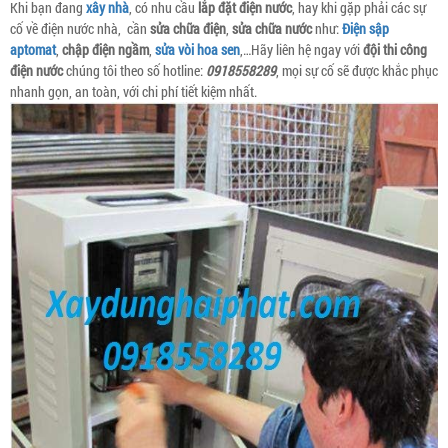
Khi bạn đang
xây nhà
, có nhu cầu
lắp đặt điện nước
, hay khi gặp phải các sự
cố về điện nước nhà, cần
sửa chữa điện
,
sửa chữa nước
như:
Điện sập
aptomat
,
chập điện ngầm
,
sửa vòi hoa sen
,…Hãy liên hệ ngay với
đội thi công
điện nước
chúng tôi theo số hotline:
0918558289
, mọi sự cố sẽ được khắc phục
nhanh gọn, an toàn, với chi phí tiết kiệm nhất.