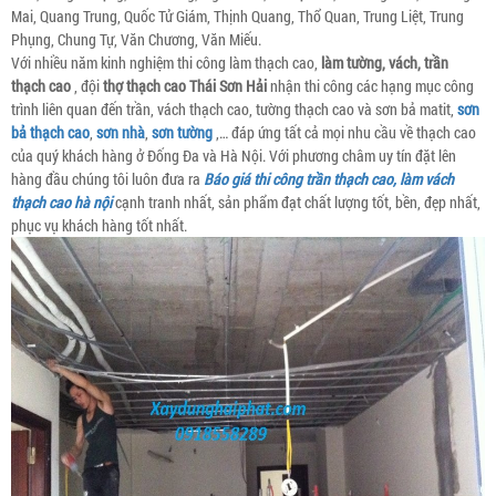
Mai, Quang Trung, Quốc Tử Giám, Thịnh Quang, Thổ Quan, Trung Liệt, Trung
Phụng, Chung Tự, Văn Chương, Văn Miếu.
Với nhiều năm kinh nghiệm thi công làm thạch cao,
làm tường, vách, trần
thạch cao
, đội
thợ thạch cao
Thái Sơn Hải
nhận thi công các hạng mục công
trình liên quan đến trần, vách thạch cao, tường thạch cao và sơn bả matit,
sơn
bả thạch cao
,
sơn nhà
,
sơn tường
,… đáp ứng tất cả mọi nhu cầu về thạch cao
của quý khách hàng ở Đống Đa và Hà Nội. Với phương châm uy tín đặt lên
hàng đầu chúng tôi luôn đưa ra
Báo giá thi công trần thạch cao, làm vách
thạch cao hà nội
cạnh tranh nhất, sản phẩm đạt chất lượng tốt, bền, đẹp nhất,
phục vụ khách hàng tốt nhất.