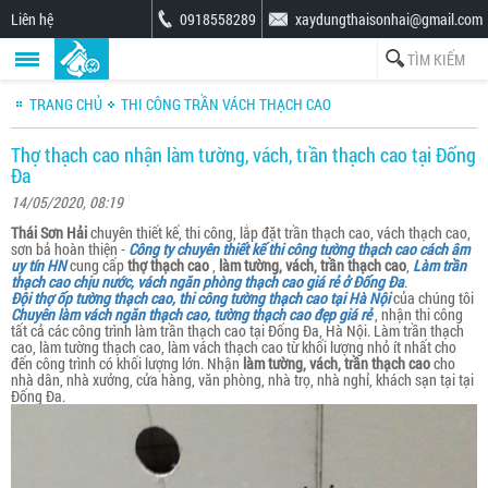
Liên hệ
0918558289
xaydungthaisonhai@gmail.com
TRANG CHỦ
THI CÔNG TRẦN VÁCH THẠCH CAO
Thợ thạch cao nhận làm tường, vách, trần thạch cao tại Đống
Đa
14/05/2020, 08:19
Thái Sơn Hải
chuyên thiết kế, thi công, lắp đặt trần thạch cao, vách thạch cao,
sơn bả hoàn thiện -
Công ty chuyên thiết kế thi công tường thạch cao cách âm
uy tín HN
cung cấp
thợ thạch cao
,
làm tường, vách, trần thạch cao
,
Làm trần
thạch cao chịu nước, vách ngăn phòng thạch cao giá rẻ ở Đống Đa
.
Đội thợ ốp tường thạch cao, thi công tường thạch cao tại Hà Nội
của chúng tôi
Chuyên làm vách ngăn thạch cao, tường thạch cao đẹp giá rẻ
, nhận thi công
tất cả các công trình làm trần thạch cao tại Đống Đa, Hà Nội. Làm trần thạch
cao, làm tường thạch cao, làm vách thạch cao từ khối lượng nhỏ ít nhất cho
đến công trình có khối lượng lớn. Nhận
làm tường, vách, trần thạch cao
cho
nhà dân, nhà xưởng, cửa hàng, văn phòng, nhà trọ, nhà nghỉ, khách sạn tại tại
Đống Đa.