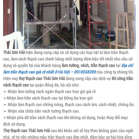
Thái Sơn Hải
hiện đang cung cấp và sử dụng các loại vật tư làm trần thạch
cao, làm vách thạch cao chính hãng chất lượng đảm bảo tốt nhất nhu cầu sử
dụng và quyền lợi của khách hàng
làm tường, vách, trần thạch cao
tại
Địa chỉ
làm trần thạch cao giá rẻ nhất ở Hà Nội – 0918558289
của công ty chúng tôi.
Hiện nay
thợ thạch cao
Thái Sơn Hải
đang cung cấp các dịch vụ
thi công trần
vách thạch cao
tại quận đống đa, hà nội như :
➣ Nhận làm tường vách ngăn thạch cao trọn gói giá rẻ.
➣Nhận làm trần vách thạch cao tại Đống Đa trọn gói.
➣ Nhận làm thạch cao chống nóng, thạch cao cách âm, cách nhiệt, chống ồn.
➣ Nhận sửa chữa trần vách tường thạch cao.
➣Nhận phá dỡ trần vách thạch cao khi không sử dụng, hoặc thay đổi mục
đích sử dụng.
Thợ thạch cao
Thái Sơn Hải
sau khi khảo sát sẽ tùy theo không gian của ngôi
nhà, sẽ tư vấn những mẫu trần thạch cao đẹp nhất, đảm bảo sự hài hòa tổng