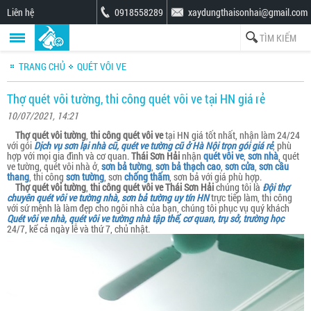
Liên hệ
0918558289
xaydungthaisonhai@gmail.com
TRANG CHỦ
QUÉT VÔI VE
Thợ quét vôi tường, thi công quét vôi ve tại HN giá rẻ
10/07/2021, 14:21
Thợ quét vôi tường
,
thi công quét vôi ve
tại HN giá tốt nhất, nhận làm 24/24
với gói
Dịch vụ sơn lại nhà cũ, quét ve tường cũ ở Hà Nội trọn gói giá rẻ
, phù
hợp với mọi gia đình và cơ quan.
Thái Sơn Hải
nhận
quét vôi ve
,
sơn nhà
, quét
ve tường, quét vôi nhà ở,
sơn bả tường
,
sơn bả thạch cao
,
sơn cửa
,
sơn cầu
thang
, thi công
sơn tường
, sơn
chống thấm
, sơn bả với giá phù hợp.
Thợ quét vôi tường
,
thi công quét vôi ve
Thái Sơn Hải
chúng tôi là
Đội thợ
chuyên quét vôi ve tường nhà, sơn bả tường uy tín HN
trực tiếp làm, thi công
với sứ mệnh là làm đẹp cho ngôi nhà của bạn, chúng tôi phục vụ quý khách
Quét vôi ve nhà, quét vôi ve tường nhà tập thể, cơ quan, trụ sở, trường học
24/7, kể cả ngày lễ và thứ 7, chủ nhật.