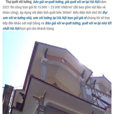
Thợ quét vôi tường
,
báo giá ve quét tường, giá quét vôi ve tại Hà Nội
năm
2021 thi công trọn gói từ 15.000 – 23.000 VNĐ/m² (đã bao gồm vật liệu và
nhân công), áp dụng với diện tích quét trên 300m². Nếu diện tích nhỏ thì
thợ
sơn vôi ve tường nhà, sơn vôi tường tại Hà Nội trọn gói giá rẻ
chúng tôi sẽ trực
tiếp đến khảo sát mặt bằng và
Báo giá vôi ve quét tường, quét vôi ve lại nhà tốt
nhất Hà Nội
trọn gói cho khách hàng.