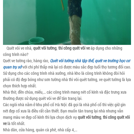
Quét vôi ve nhà,
quét vôi tường
,
thi công quét vôi ve
áp dụng cho những
công trình nào?
Quét ve tường rào, hàng rào,
Quét vôi tường nhà tập thể, quét ve trường học cơ
quan trụ sở
với chi phí thấp mà lại có được màu sắc đẹp tuổi thọ tương đối cao.
Sử dụng cho các công trình nhà xưởng, nhà kho là công trình không đòi hỏi
phải có độ đẹp bóng như sơn tường nhà thì vôi quét tường, ve quét tường là lựa
chọn thích hợp nhất.
Nhà thờ, đền chùa, miếu,… các công trình mang nét cổ kính và đặc trưng xưa
thường được sử dụng quét vôi ve để tân trang lại.
Các ngôi nhà nằm ở khu phố cổ Hà Nội: đã gọi là nhà phố cổ thì việc giữ gìn
nét đẹp cổ xưa là điều rất cần thiết. Bạn muốn tân trang lại nhà nhưng vẫn
mang màu ve đẹp cổ kính thì lựa chọn dịch vụ
quét vôi tường
,
thi công quét vôi
ve
là tốt nhất.
Nhà dân, cửa hàng, quán cà phê, nhà cấp 4,…