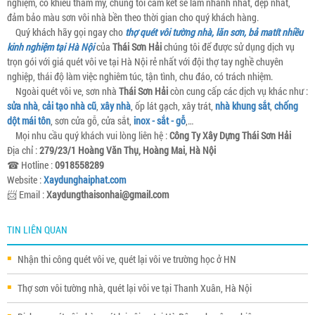
nghiệm, có khiếu thẩm mỹ, chúng tôi cam kết sẽ làm nhanh nhất, đẹp nhất,
đảm bảo màu sơn vôi nhà bền theo thời gian cho quý khách hàng.
Quý khách hãy gọi ngay cho
thợ quét vôi tường nhà, lăn sơn, bả matít nhiều
kinh nghiệm tại Hà Nội
của
Thái Sơn Hải
chúng tôi để được sử dụng dịch vụ
trọn gói với giá quét vôi ve tại Hà Nội rẻ nhất với đội thợ tay nghề chuyên
nghiệp, thái độ làm việc nghiêm túc, tận tình, chu đáo, có trách nhiệm.
Ngoài quét vôi ve, sơn nhà
Thái Sơn Hải
còn cung cấp các dịch vụ khác như :
sửa nhà
,
cải tạo nhà cũ
,
xây nhà
, ốp lát gạch, xây trát,
nhà khung sắt
,
chống
dột mái tôn
, sơn cửa gỗ, cửa sắt,
inox - sắt - gỗ
,…
Mọi nhu cầu quý khách vui lòng liên hệ :
Công Ty Xây Dựng Thái Sơn Hải
Địa chỉ :
279/23/1 Hoàng Văn Thụ, Hoàng Mai, Hà Nội
☎ Hotline :
0918558289
Website :
Xaydunghaiphat.com
📨 Email :
Xaydungthaisonhai@gmail.com
TIN LIÊN QUAN
Nhận thi công quét vôi ve, quét lại vôi ve trường học ở HN
Thợ sơn vôi tường nhà, quét lại vôi ve tại Thanh Xuân, Hà Nội