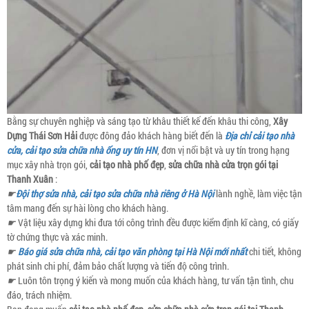
Bằng sự chuyên nghiệp và sáng tạo từ khâu thiết kế đến khâu thi công,
Xây
Dựng Thái Sơn Hải
được đông đảo khách hàng biết đến là
Địa chỉ cải tạo nhà
cửa, cải tạo sửa chữa nhà ống uy tín HN
, đơn vị nổi bật và uy tín trong hạng
mục xây nhà trọn gói,
cải tạo nhà phố đẹp
,
sửa chữa nhà cửa trọn gói tại
Thanh Xuân
:
☛
Đội thợ sửa nhà, cải tạo sửa chữa nhà riêng ở Hà Nội
lành nghề, làm việc tận
tâm mang đến sự hài lòng cho khách hàng.
☛
Vật liệu xây dựng khi đưa tới công trình đều được kiểm định kĩ càng, có giấy
tờ chứng thực và xác minh.
☛
Báo giá sửa chữa nhà, cải tạo văn phòng tại Hà Nội mới nhất
chi tiết, không
phát sinh chi phí, đảm bảo chất lượng và tiến độ công trình.
☛
Luôn tôn trọng ý kiến và mong muốn của khách hàng, tư vấn tận tình, chu
đáo, trách nhiệm.