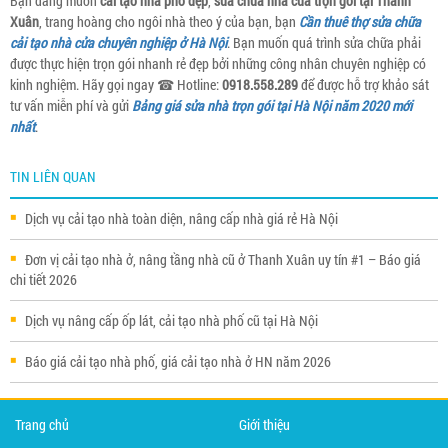
Bạn đang muốn
cải tạo nhà phố đẹp
,
sửa chữa nhà cửa trọn gói tại Thanh
Xuân
, trang hoàng cho ngôi nhà theo ý của bạn, bạn
Cần thuê thợ sửa chữa
cải tạo nhà cửa chuyên nghiệp ở Hà Nội
. Bạn muốn quá trình sửa chữa phải
được thực hiện trọn gói nhanh rẻ đẹp bởi những công nhân chuyên nghiệp có
kinh nghiệm. Hãy gọi ngay ☎ Hotline:
0918.558.289
để được hỗ trợ khảo sát
tư vấn miễn phí và gửi
Bảng giá sửa nhà trọn gói tại Hà Nội năm 2020 mới
nhất
.
TIN LIÊN QUAN
Dịch vụ cải tạo nhà toàn diện, nâng cấp nhà giá rẻ Hà Nội
Đơn vị cải tạo nhà ở, nâng tầng nhà cũ ở Thanh Xuân uy tín #1 – Báo giá
chi tiết 2026
Dịch vụ nâng cấp ốp lát, cải tạo nhà phố cũ tại Hà Nội
Báo giá cải tạo nhà phố, giá cải tạo nhà ở HN năm 2026
Trang chủ
Giới thiệu