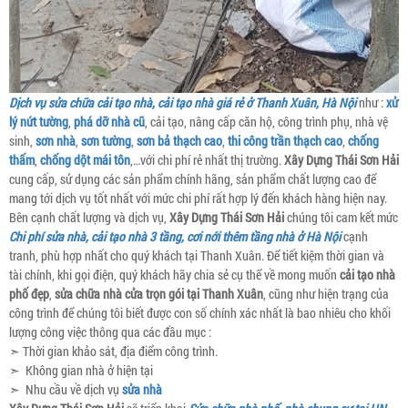
Dịch vụ sửa chữa cải tạo nhà, cải tạo nhà giá rẻ ở Thanh Xuân, Hà Nội
như :
xử
lý nứt tường
,
phá dỡ nhà cũ
, cải tạo, nâng cấp căn hộ, công trình phụ, nhà vệ
sinh,
sơn nhà
,
sơn tường
,
sơn bả thạch cao
,
thi công trần thạch cao
,
chống
thấm
,
chống dột mái tôn
,…với chi phí rẻ nhất thị trường.
Xây Dựng Thái Sơn Hải
cung cấp, sử dụng các sản phẩm chính hãng, sản phẩm chất lượng cao để
mang tới dịch vụ tốt nhất với mức chi phí rất hợp lý đến khách hàng hiện nay.
Bên cạnh chất lượng và dịch vụ,
Xây Dựng Thái Sơn Hải
chúng tôi cam kết mức
Chi phí sửa nhà, cải tạo nhà 3 tầng, cơi nới thêm tầng nhà ở Hà Nội
cạnh
tranh, phù hợp nhất cho quý khách tại Thanh Xuân. Để tiết kiệm thời gian và
tài chính, khi gọi điện, quý khách hãy chia sẻ cụ thể về mong muốn
cải tạo nhà
phố đẹp
,
sửa chữa nhà cửa trọn gói tại Thanh Xuân
, cũng như hiện trạng của
công trình để chúng tôi biết được con số chính xác nhất là bao nhiêu cho khối
lượng công việc thông qua các đầu mục :
➣ Thời gian khảo sát, địa điểm công trình.
➣ Không gian nhà ở hiện tại
➣ Nhu cầu về dịch vụ
sửa nhà