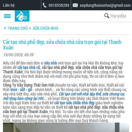
Liên hệ
0918558289
xaydungthaisonhai@gmail.com
TRANG CHỦ
SỬA CHỮA NHÀ
Cải tạo nhà phố đẹp, sửa chữa nhà cửa trọn gói tại Thanh
Xuân
19/05/2020, 06:39
Nếu chỉ để tìm một đơn vị
xây nhà
mới trọn gói tại Hà Nội thì không khó, tuy
nhiên để
cải tạo nhà cũ
,
cải tạo nhà phố đẹp
,
sửa chữa nhà cửa trọn gói tại
Thanh Xuân
, Hà Nội đạt được những mong muốn về tiện ích, công năng sử
dụng cũng như tính thẩm mỹ với mức chi phí phù hợp, thì có rất ít đơn vị làm
được điều này.
Công Ty Xây Dựng Thái Sơn Hải
chuyên tư vấn, thiết kế kiến trúc, thiết kế nội
thất
inox - sắt - gỗ
- nhôm kính,… và thi công các công trình nội thất chung cư,
xây nhà biệt thự, xây sửa nhà phố,
Cải tạo cơi nới nhà tập thể, sửa chung cư,
mở rộng ban công tại HN
,... và hoạt động trên khắp các tỉnh thành Việt Nam.
Với đội ngũ Kiến trúc sư thiết kế
cải tạo sửa chữa nhà đẹp
giàu kinh nghiệm
luôn sẵn sàng trực tiếp tư vấn và thiết kế
cải tạo nhà phố đẹp
,
sửa chữa nhà
cửa trọn gói tại Thanh Xuân
, Hà Nội. Tư vấn chi tiết cho bạn những mẫu phù
hợp với nhà cũ của bạn nâng cấp lên nhà mới đạt được những kỳ vọng tốt
nhất, mang lại không gian sống lý tưởng đến mọi Quý khách hàng.