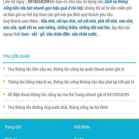
Liên hệ ngay :
0918558289
khi bạn có nhu cầu sử dụng các
Dịch vụ thông
cống bồn rửa bát nhanh gọn hiệu quả ở Hà Nội
, chúng tôi sẽ tư vấn miễn phí
và báo giá cụ thể tùy theo các gói mà gia đình quý khách yêu cầu.
Quý khách xem thêm :
Sửa nhà
,
cải tạo nhà
,
cơi nới nhà
,
phá dỡ nhà
,
sơn nhà
,
sơn cửa
,
quét vôi ve
,
sơn tường
,
chống thấm
,
chống dột mái tôn
, lắp đặt nội
ngoại thất
inox - sắt - gỗ
,
sửa chữa điện
,
sửa chữa nước
,…
TIN LIÊN QUAN
Thợ thông tắc bồn cầu wc, thông tắc cống tại quận thanh xuân giá rẻ
Thông tắc bằng máy lò xo, thông tắc cống không cần đục phá tại HN giá rẻ
Số điện thoại thông tắc cống tại Hai Bà Trưng nhanh giá rẻ 0918558289
Thợ thông tắc đường ống nước thải, thông cống tại Ba Đình
Trang chủ
Giới thiệu