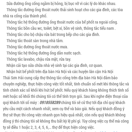
Sửa đường ống cống ngầm bị hỏng, bị bục vỡ vì các lý do khác nhau.
Thông tắc đường ống thoát nước thải sinh hoạt cho các gia đình, các tòa
nhà ra cống của thành phố.
Thông tắc hệ thống đường ống thoát nước của bể phốt ra ngoài cống.
Thông tắc bồn cầu wc, toilet, bệt xí, bồn vệ sinh, thông tắc tiểu nam .
Thông tắc cho bộ chậu rửa bát trong bếp cho các gia đình.
Thông tắc thoát sàn trong nhà tắm.
Thông tắc đường ống thoát nước mưa.
Thông tắc hệ thống đường ống dẫn nước sạch.
Thông tắc lavabo, chậu rửa mặt, rửa tay.
Nhận cải tạo sửa chữa nhà vệ sinh tại các gia đình, cơ quan.
Nhận hút bể phốt trên địa bàn Hà Nội và các huyện lân cận Hà Nội
Thái Sơn Hải cung cấp thợ thông tắc cống trên địa bàn Hà Nội đảm bảo
chuyên nghiệp, thực hiện công việc tốt nhất, tính chuẩn số mét khi thông tắc và
tính chính xác số khối khi hút bể phốt. Nếu quý khách hàng không thích tính số
mét hoặc số khối thì chúng tôi có thể tính trọn gói. Sau khi nghe điện thoại của
quý khách tới số máy :
0918558289
chúng tôi sẽ cử thợ tới địa chỉ quý khách
yêu cầu một cách nhanh nhất, xem cụ thể và báo giá. Nếu quý khách đồng ý
thợ sẽ thực thi công việc nhanh gọn hiệu quả nhất, còn nếu quý khách không
đồng ý thì chúng tôi sẽ không thu bất kỳ lệ phí gì. Tùy công việc cụ thể mà công
ty sẽ điều 1 hoặc 2, 3, 4, 5, 6,… thợ để thực hiện công việc.