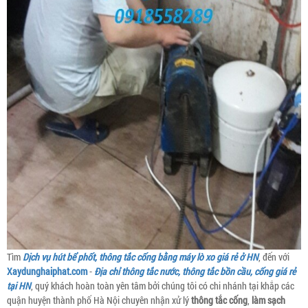
Tìm
Dịch vụ hút bể phốt, thông tắc cống bằng máy lò xo giá rẻ ở HN
, đến với
Xaydunghaiphat.com
-
Địa chỉ thông tắc nước, thông tắc bồn cầu, cống giá rẻ
tại HN
, quý khách hoàn toàn yên tâm bởi chúng tôi có chi nhánh tại khắp các
quận huyện thành phố Hà Nội chuyên nhận xử lý
thông tắc cống
,
làm sạch