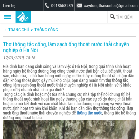
Liên hệ
0918558289
xaydungthaisonhai@gmail.com
TRANG CHỦ
THÔNG CỐNG
Thợ thông tắc cống, làm sạch ống thoát nước thải chuyên
nghiệp ở Hà Nội
12/01/2019, 18:16
Gia đình bạn đang sinh sống và làm việc ở Hà Nội, trong quá trình sinh hoạt
hàng ngày hệ thống đường ống cống thoát nước thải bồn cầu, bể phốt, thoát
sàn, chậu rửa,… nhà bạn bỗng một ngày, nước chảy xuống thoát rất chậm dần
dần không thoát dược gây mùi khó chịu, bạn đang muốn tìm
thợ thông tắc
cống
,
làm sạch ống thoát nước thải
chuyên nghiệp ở Hà Nội nhận sử lý khắc
phục xử lý nhanh nhất cho gia đình?
Trong các gia đình hoặc một tòa nhà chung cư, nhà tập thể nói chung thì hệ
thống thoát nước sinh hoạt lâu ngày thường gặp các sự cố do đọng chất bẩn
hoặc do mỡ kết dính với các chất khác làm tắc đường ống cống và việc thoát
nước sinh hoạt trở nên khó khăn. Khi đó bạn cần đến
thợ thông tắc cống
,
làm
sạch ống thoát nước thải
chuyên nghiệp để
thông tắc nước
, thông tắc hệ thống
đường ống thoát bị tắc.