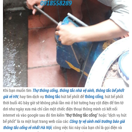
Khi bạn muốn tìm
Thợ thông cống, thông tắc nhà vệ sinh, thông tắc bể phốt
giá rẻ HN
, hay tìm dịch vụ
thông tắc
hút bể phốt để
thông cống
, hút bể phốt
thời buổi 4G bây giờ sẽ không phải lần mò ở bờ tường hay cột điện để tìm tờ
dơi như ngày xưa mà chỉ cần một chiếc điện thoại thông minh có kết nối
internet và vào google sau đó tìm kiếm “
thợ thông tắc cống
” hoặc “dịch vụ hút
bể phốt” là ra một loạt trang web của các
Công ty vệ sinh môi trường báo giá
thông tắc cống rẻ nhất Hà Nội
, công việc lúc này của bạn chỉ là gọi điện và