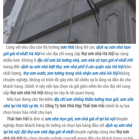
Cùng với nhu cầu của thị trường
sơn nhà
tăng thì các
dịch vụ sơn nhà trọn
gói giá rẻ nhất Hà Nội
và các địa chỉ cung cấp
thợ sơn nhà Hà Nội
lại càng
nhiều hơn. Không ít
địa chỉ sơn bả tường nhà, sơn nhà cũ trọn gói rẻ nhất HN
mang đến
dịch vụ sơn nhà biệt thự, sơn nhà phố ở các quận của Hà Nội
kém
chất lượng,
thợ sơn nước, sơn tường trong nhà nhận sơn nhà Hà Nội
không
chuyên nghiệp, không có trình độ gây nên rất nhiều sự lo lắng và đắn đo cho
khách hàng. Chính vì vậy việc lựa chọn và gửi gắm niềm tin cho địa chỉ cung
cấp
thợ sơn nhà Hà Nội
đáng tin cậy là rất quan trọng.
Nếu bạn đang cần tìm kiếm
địa chỉ sơn chống thấm tường trọn gói, sơn sửa
nhà tại Hà Nội uy tín
, thì
Công Ty Sơn Nhà Đẹp Thái Sơn Hải
chính là sự lựa
chọn hoàn hảo nhất cho bạn.
Thái Sơn Hải
là đơn vị
sơn nhà trọn gói, sơn nhà giá rẻ tại hà nội
chuyên
nghiệp được khách hàng tin tưởng và chọn lựa hàng đầu với
dịch vụ sơn nhà
tại hà nội, đội thợ sơn nhà đẹp giá rẻ nhất
chuyên nghiệp cũng như
thợ sơn
nhà Hà Nội
thi công chuyên nghiệp cam kết mang đến cho khách hàng sự hài