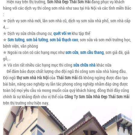
Hiện nay trên thị trường,
Sơn Nhà Đẹp Thái Sơn Hải
đang phục vụ khách
hàng với các dịch vụ thi công sơn nhà như sau tại Hà Nội và các tỉnh miền Bắc
:
✯ Dịch vụ sơn nhà mới, lăn sơn nhà cũ, dịch vụ sơn sửa nhà phố, sơn nhà cấp
4,…
✯ Dịch vụ sửa chữa chung cư,
quét vôi ve
khu tập thể
✯
Sơn tường
,
sơn bả tường
,
sơn bả thạch cao
, sơn sửa và sơn mới trường học,
bệnh viện, văn phòng
✯ Ngoài ra còn có các hạng mục như
sơn cửa
,
sơn cầu thang
, sơn giả đá, giả
gỗ,…
✯ Và còn rất nhiều các hạng mục thi công
sửa chữa nhà
khác nữa
Để đảm bảo được chất lượng cho đội ngũ thi công sơn sửa nhà hàng đầu.
Đội ngũ
thợ sơn nhà Hà Nội
của
Thái Sơn Hải
đã không ngừng được đào tạo
bài bản, nâng cao nghiệp vụ lẫn tác phong công nghiệp nhằm đáp ứng được
toàn bộ mọi yêu cầu và mong muốn của quý khách hàng, đồng thời đây cũng
chính là sự khẳng định cho vị thế của
Công Ty Sơn Sửa Nhà Đẹp Thái Sơn Hải
trên thị trường như hiện nay.