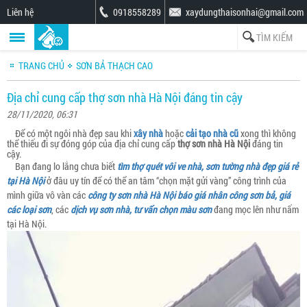
Liên hệ
0918558289
xaydungthaisonhai@gmail.com
TRANG CHỦ
SƠN BẢ THẠCH CAO
Địa chỉ cung cấp thợ sơn nhà Hà Nội đáng tin cậy
28/11/2020, 06:31
Để có một ngôi nhà đẹp sau khi
xây nhà
hoặc
cải tạo nhà cũ
xong thì không
thể thiếu đi sự đóng góp của địa chỉ cung cấp
thợ sơn nhà Hà Nội
đáng tin
cậy.
Bạn đang lo lắng chưa biết
tìm thợ quét vôi ve nhà, sơn tường nhà đẹp giá rẻ
tại Hà Nội
ở đâu uy tín để có thể an tâm “chọn mặt gửi vàng” công trình của
mình giữa vô vàn các
công ty sơn nhà Hà Nội báo giá nhân công sơn bả, giá
các loại sơn
, các
dịch vụ sơn nhà, tư vấn chọn màu sơn
đang mọc lên như nấm
tại Hà Nội.