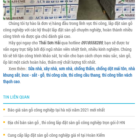
Chúng tôi tự hào là đơn vị hàng đầu trong lĩnh vực thi công, lắp đặt sàn gỗ
công nghiệp với các kỹ thuật lắp đặt sàn gỗ chuyên nghiệp, hoàn thành nhiều
công trình và được gia chủ đánh giá cao.
Hãy gọi ngay cho
Thái Sơn Hải
qua hotline
0918558289
, bạn sẽ được tư
vấn ngay trực tiếp bởi đội ngũ nhân viên nhiệt tình, nhiều kinh nghiệm. Chúng
tôi sẽ tới tận công trình khảo sát, tư vấn cho bạn cách chọn màu sắc, sàn gỗ,
ốp lát một cách hoàn hảo, thẩm mỹ chất lượng tốt nhất.
Xem thêm :
Sửa nhà
,
xây nhà
,
sơn nhà
,
chống thấm
,
chống dột mái tôn
,
nhà
khung sắt
,
inox - sắt - gỗ
,
thi công cửa
,
thi công cầu thang
,
thi công trần vách
thạch cao
.
TIN LIÊN QUAN
Báo giá sàn gỗ công nghiệp tại hà nội năm 2021 mới nhất
Địa chỉ bán sàn gỗ , thi công lắp đặt sàn gỗ công nghiệp trọn gói ở HN
Cung cấp lắp đặt sàn gỗ công nghiệp giá rẻ tại Hoàn Kiếm