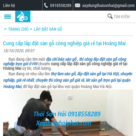
Liên hệ
0918558289
xaydungthaisonhai@gmail.com
TRANG CHỦ
LẮP ĐẶT SÀN GỖ
Cung cấp lắp đặt sàn gỗ công nghiệp giá rẻ tại Hoàng Mai
18/10/2020, 09:07
Bạn đang cần tìm một
địa chỉ bán sàn gỗ , thi công lắp đặt sàn gỗ công
nghiệp trọn gói ở HN
chuyên
cung cấp lắp đặt sàn gỗ công nghiệp giá rẻ tại
Hoàng Mai
uy tín, chất lượng.
Bạn đang có nhu cầu tìm
thợ làm sàn gỗ, lắp đặt sàn gỗ tại Hà Nội, chuyên
nghiệp, giá rẻ nhất
,
chuyên thi công sàn gỗ giá rẻ, lát sàn gỗ trọn gói tại quận
Hoàng Mai
, để lắp đặt sàn gỗ tại khu vực quận Hoàng Mai Hà Nội.