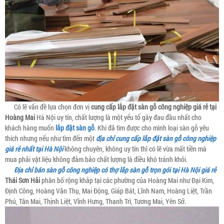
Có lẽ vấn đề lựa chọn đơn vị
cung cấp lắp đặt sàn gỗ công nghiệp giá rẻ tại
Hoàng Mai
Hà Nội uy tín, chất lượng là một yếu tố gây đau đầu nhất cho
khách hàng muốn
lắp đặt sàn gỗ
. Khi đã tìm được cho mình loại sàn gỗ yêu
thích nhưng nếu như tìm đến một
địa chỉ cung cấp lắp đặt sàn gỗ công nghiệp
giá rẻ nhất tại Hà Nội
không chuyên, không uy tín thì có lẽ vừa mất tiền mà
mua phải vật liệu không đảm bảo chất lượng là điều khó tránh khỏi.
Địa chỉ bán sàn gỗ công nghiệp có thợ lắp sàn gỗ trọn gói tại Hà Nội giá rẻ
Thái Sơn Hải
phân bố rộng khắp tại các phường của Hoàng Mai như Đại Kim,
Định Công, Hoàng Văn Thụ, Mai Động, Giáp Bát, Lĩnh Nam, Hoàng Liệt, Trần
Phú, Tân Mai, Thịnh Liệt, Vĩnh Hưng, Thanh Trì, Tương Mai, Yên Sở.