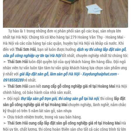
Tự hào là 1 trong những đơn vị phân phối sàn gỗ các loại, sàn nhựa lớn
nhất tại Hà Nội. Chúng tôi có kho hàng tại 279 Hoàng Văn Thụ - Hoàng Mai -
Hà Nội và các cửa hàng tại các quận, huyện tại Hà Nội và khắp cả nước. Khi
đến với
Thái Sơn Hải
, bạn sẽ luôn được hưởng
dịch vụ thi công lắp đặt sàn gỗ,
cửa gỗ công nghiệp uy tín tại Hà Nội
tốt nhất, chuyên nghiệp nhất từ chúng tôi:
➣
Thái Sơn Hải
luôn đặt quyền lợi của quý khách hàng lên hàng đầu. Đội ngũ
nhân viên tư vấn luôn tận tâm tư vấn giúp khách hàng lựa chọn sản phẩm ưng
ý nhất với
giá lắp đặt sàn gỗ, làm sàn gỗ Hà Nội - Xaydunghaiphat.com -
0918558289
rẻ nhất.
➣
Thái Sơn Hải
cam kết
cung cấp gỗ công nghiệp giá rẻ tại Hoàng Mai
Hà Nội
chính hãng, có bảo hành của nhà sản xuất.
➣ Đội ngũ
thợ lắp sàn gỗ trọn gói, thi công sàn gỗ tại hà nội
, thi công
lắp đặt
sàn gỗ công nghiệp giá rẻ tại Hoàng Mai
chuyên nghiệp, lành nghề, nắm chắc
kỹ thuật có trên 5 năm lát sàn gỗ, sàn nhựa
➣ Chịu trách nhiệm trước, trong và sau bán hàng.
➣
Thái Sơn Hải
cung cấp lắp đặt sàn gỗ công nghiệp giá rẻ tại Hoàng Mai
Hà
Nội uy tín, chất lượng, thi công hoàn thiện sàn cho tất cả các công trình từ lớn