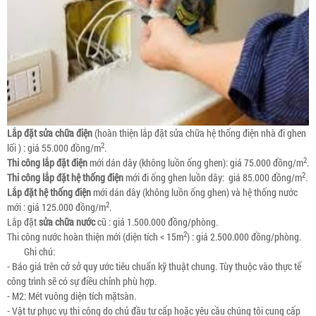
Lắp đặt sửa chữa điện
(hoàn thiện lắp đặt sửa chữa hệ thống điện nhà đi ghen
2
lổi ) : giá 55.000 đồng/m
.
2
Thi công lắp đặt điện
mới dán dây (không luồn ống ghen): giá 75.000 đồng/m
.
2
Thi công lắp đặt hệ thống điện
mới đi ống ghen luồn dây: giá 85.000 đồng/m
.
Lắp đặt hệ thống điện
mới dán dây (không luồn ống ghen) và hệ thống nước
2
mới : giá 125.000 đồng/m
.
Lắp đặt
sửa chữa nước
cũ : giá 1.500.000 đồng/phòng.
2
Thi công nước hoàn thiện mới (diện tích < 15m
) : giá 2.500.000 đồng/phòng.
Ghi chú:
- Báo giá trên cở sở quy ước tiêu chuẩn kỹ thuật chung. Tùy thuộc vào thực tế
công trình sẽ có sự điều chỉnh phù hợp.
- M2: Mét vuông diện tích mặtsàn.
- Vật tư phục vụ thi công do chủ đầu tư cấp hoặc yêu cầu chúng tôi cung cấp