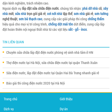
dặn kinh nghiệm, trách nhiệm cao.
Ngoài dịch vụ
lắp đặt sửa chữa điện nước
. chúng tôi nhận:
phá dỡ nhà
cũ
,
xây
nhà
mới
,
sửa nhà
trọn gói giá rẻ
,
cơi nới nhà
tập thể
,
sơn nhà
giá rẻ
,
sơn tường
nghệ thuật
,
sơn bả thạch cao
, cung cấp các giải pháp thi công
chống thấm
hiệu quả cho mọi vị trí công trình,
chống dột mái tôn
dứt điểm, cung cấp lắp
đặt hoàn thiên nội ngoại thất nhà từ các vật liệu
sắt - gỗ - inox
.
TIN LIÊN QUAN
Chuyên sửa chữa lắp đặt điện nước phòng vệ sinh nhà tắm ở HN
Thợ điện nước tại Hà Nội, sửa chữa điện nước tại quận Thanh Xuân
Sửa điện nước, lắp đặt điện nước tại Quận Hai Bà Trưng nhanh giá rẻ
Báo giá thi công điện nước 2020 tại Hà Nội
Trang chủ
Giới thiệu
Dịch vụ
Dự án