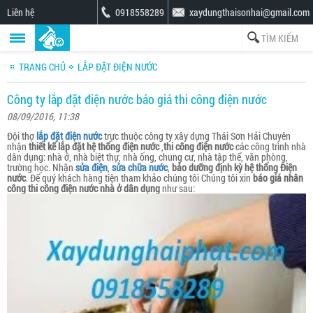
Liên hệ
0918558289
xaydungthaisonhai@gmail.com
TRANG CHỦ
LẮP ĐẶT ĐIỆN NƯỚC
Công ty lắp đặt điện nước báo giá thi công điện nước
08/09/2016, 11:38
Đội thợ
lắp đặt điện nước
trực thuộc công ty xây dựng Thái Sơn Hải Chuyên
nhận
thiết kế lắp đặt hệ thống điện nước
,
thi công điện nước
các công trình nhà
dân dụng: nhà ở, nhà biệt thự, nhà ống, chung cư, nhà tập thể, văn phòng,
trường học. Nhận
sửa điện
,
sửa chữa nước
,
bảo dưỡng định kỳ hệ thống Điện
nước
. Để quý khách hàng tiện tham khảo chúng tôi Chúng tôi xin
báo giá nhân
công thi công điện nước nhà ở dân dụng
như sau: