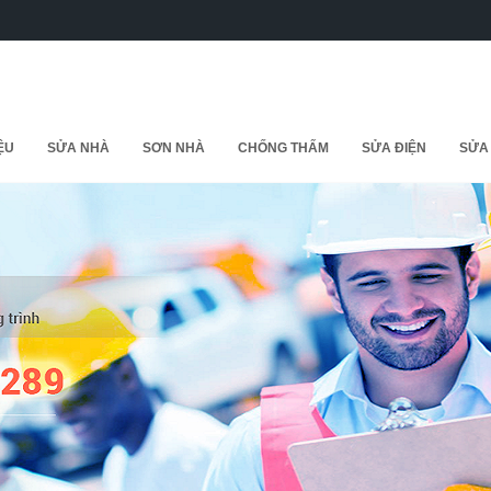
IỆU
SỬA NHÀ
SƠN NHÀ
CHỐNG THẤM
SỬA ĐIỆN
SỬA