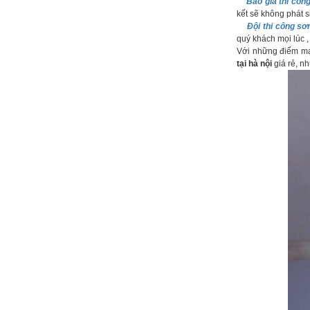
Báo giá thi côn
kết sẽ không phát s
Đội thi công sơ
quý khách mọi lúc ,
Với những điểm m
tại hà nội
giá rẻ, n