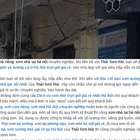
hà riêng
,
sơn nhà tại hà nội
chuyên nghiệp, khi liên hệ với
Thái Sơn Hải
, bạn sẽ
quét ve tường cũ ở Hà Nội trọn gói giá rẻ
, sơn nhà đẹp với giá siêu hấp dẫn và đ
ình bạn sẽ trở nên lộng lẫy, hấp dẫn như thế. Khi đến với
Địa chỉ bán sơn tường
hà giá tốt nhất
của
Thái Sơn Hải
. Vậy còn chần chừ gì mà không gọi ngay đến
iá rẻ uy tín, chuyên nghiệp, bảo hành lâu dài.
khẳng định cung cấp
Dịch vụ sơn nhà trọn gói giá rẻ nhất Hà Nội
cho quý khách 
 bảo hành, điều mà ít đơn vị nào “dám” cam kết với quý khách bởi :
g, sơn cửa hàng, sơn nhà Hà Nội chuyên nghiệp
hoàn toàn là người của công ty, 
không quan tâm đến giá, nên sẽ làm đủ quy trình kỹ thuật thi công
sơn nhà tại hà nội
i công sơn, bả, dụng cụ được công ty nhập về với số lượng lớn, bằng giá buôn, nê
i
Thợ sơn bả tường, sơn lại phòng ngủ, sơn nhà hà nội giá rẻ
, đi mua sơn lẻ về.
 bả, sơn tường nhà giá rẻ tại Hà Nội
của
Thái Sơn Hải
thi công chuyên nghiệp, l
nhanh hơn.