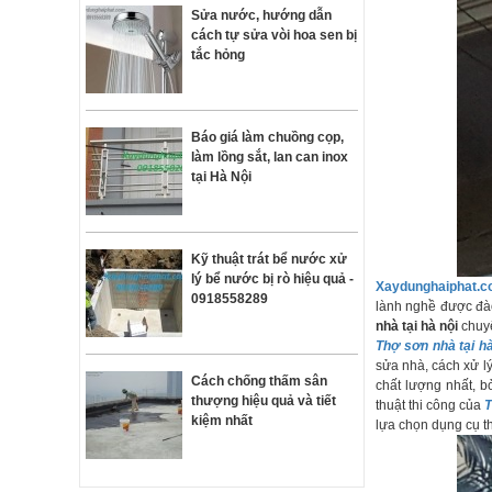
Sửa nước, hướng dẫn
cách tự sửa vòi hoa sen bị
tắc hỏng
Báo giá làm chuồng cọp,
làm lồng sắt, lan can inox
tại Hà Nội
Kỹ thuật trát bể nước xử
lý bể nước bị rò hiệu quả -
Xaydunghaiphat.
0918558289
lành nghề được đào
nhà tại hà nội
chuy
Thợ sơn nhà tại h
sửa nhà, cách xử l
Cách chống thấm sân
chất lượng nhất, 
thượng hiệu quả và tiết
thuật thi công của
T
kiệm nhất
lựa chọn dụng cụ th