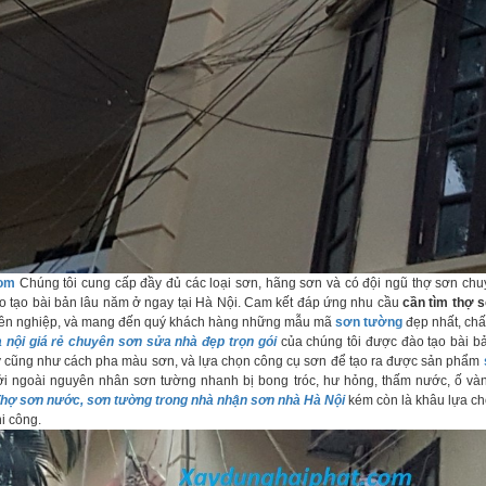
com
Chúng tôi cung cấp đầy đủ các loại sơn, hãng sơn và có đội ngũ thợ sơn chuy
 tạo bài bản lâu năm ở ngay tại Hà Nội. Cam kết đáp ứng nhu cầu
cần tìm thợ 
ên nghiệp, và mang đến quý khách hàng những mẫu mã
sơn tường
đẹp nhất, chấ
à nội giá rẻ chuyên sơn sửa nhà đẹp trọn gói
của chúng tôi được đào tạo bài b
ý cũng như cách pha màu sơn, và lựa chọn công cụ sơn để tạo ra được sản phẩm
bởi ngoài nguyên nhân sơn tường nhanh bị bong tróc, hư hỏng, thấm nước, ố và
hợ sơn nước, sơn tường trong nhà nhận sơn nhà Hà Nội
kém còn là khâu lựa chọ
i công.