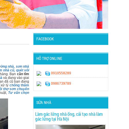
FACEBOOK
HỖ TRỢ ONLINE
ường nhà, sơn nhà
n nhà cũ, quét vôi
0918558289
n hàng. Bạn
cần tìm
hà
và đang vào giai
ạn đã cũ bạn đang
0986739789
 xử lý
chống thấm
Đội thợ sơn chuyên
huật,
Tư vấn chọn
SỬA NHÀ
Làm gác lửng nhà ống, cải tạo nhà làm
gác lửng tại Hà Nội