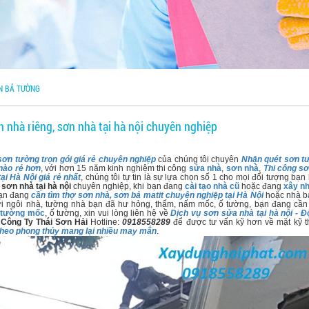
N BẢ TƯỜNG
n nhà riêng, sơn nhà tại hà nội chuyên nghiệp
sơn tường trọn gói giá rẻ chuyên nghiệp
của chúng tôi chuyên
Nhận quét sơn t
 nào rẻ hơn
, với hơn 15 năm kinh nghiệm thi công
sửa nhà
,
sơn nhà
,
Thi công sơ
tại Hà Nội giá rẻ nhất
, chúng tôi tự tin là sự lựa chọn số 1 cho mọi đối tượng bạ
,
sơn nhà tại hà nội
chuyên nghiệp, khi bạn đang
cải tạo nhà cũ
hoặc đang
xây n
bạn đang
cần tìm thợ sơn nhà, sơn bả matit chuyên nghiệp tại Hà Nội
hoặc nhà b
ới ngôi nhà, tường nhà bạn đã hư hỏng, thấm, nấm mốc, ố tường, bạn đang cần
 tường mốc
, ố tường, xin vui lòng liên hệ về
Dịch vụ sơn sửa nhà tại hà nội - 
a
Công Ty Thái Sơn Hải
Hotline:
0918558289
để được tư vấn kỹ hơn về mặt kỹ t
heo phong thủy mang lại nhiều may mắn
.