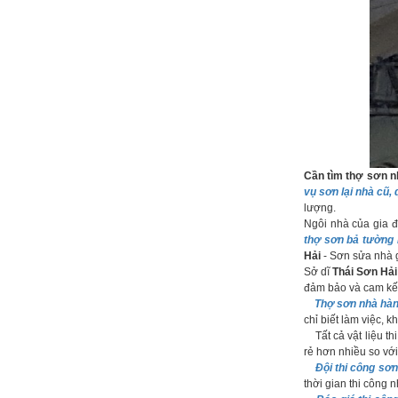
Cần tìm thợ sơn n
vụ sơn lại nhà cũ, 
lượng.
Ngôi nhà của gia đ
thợ sơn bả tường n
Hải
- Sơn sửa nhà g
Sở dĩ
Thái Sơn Hải
đảm bảo và cam kết
Thợ sơn nhà hàn
chỉ biết làm việc, 
Tất cả vật liệu th
rẻ hơn nhiều so vớ
Đội thi công sơn
thời gian thi công 