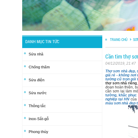
TRANG CHỦ
SƠ
DANH MỤC TIN TỨC
Sửa nhà
Cần tìm thợ sơ
04/12/2019, 21:47
Chống thấm
Thợ sơn nhà đẹp, 
giá rẻ - không nơi
tường cũ trọn gói 
Sửa điện
thợ sơn nhà riêng
đoạn hoàn thiện, 
cần sơn lại làm m
Sửa nước
tường
,
khắc phục
nghiệp tại HN
củ
màu sơn nhà đẹp t
Thông tắc
inox-Sắt-gỗ
Phong thủy