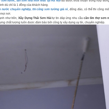
g sơn nước, lăn sơn nhà mới nhất tại Hà Nội
đã được thỏa thuận trong hợp đồng,
inh dù chỉ là 1 đồng của khách hàng.
n nước chuyên nghiệp, thi công sơn tường giá rẻ
, đông đảo, có thể thi công m
 mọi nơi.
ạnh như trên,
Xây Dựng Thái Sơn Hải
tự tin đáp ứng nhu cầu
cần tìm thợ sơn n
hưng chất lượng luôn được đảm bảo bởi công ty xây dựng uy tín, chuyên nghiệp.