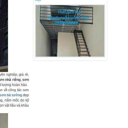
ên nghiệp, giá rẻ,
sơn nhà riêng
,
sơn
t lượng hoàn hảo.
ản về công tác sơn
sơn bả tường
đẹp
ng, nấm mốc do kỹ
n vật liệu và khâu