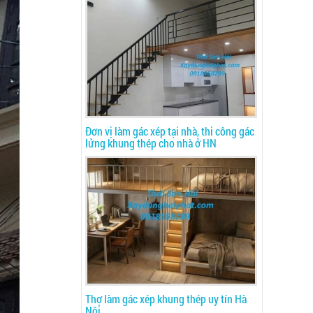
Đơn vị làm gác xép tại nhà, thi công gác
lửng khung thép cho nhà ở HN
Thợ làm gác xép khung thép uy tín Hà
Nội