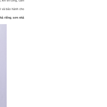
 khi thi công, cam
ới và bảo hành cho
hà riêng
,
sơn nhà