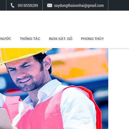
0918558289
xaydungthaisonhai@gmail.com
 NƯỚC
THÔNG TẮC
INOX-SẮT- GỖ
PHONG THỦY