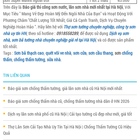
Sơn Super Matex ngoài trời
1 lót 2 màu
45.000
Trên đây là
Báo giá thi công sơn nước, lăn sơn nhà mới nhất tại Hà Nội
, Với
Mục Tiêu " Mang Vẻ Đẹp Hoàn Mỹ Đến Ngôi Nhà Của Bạn" và Hoạt Động Với
Phương Châm "Chất Lượng Tốt Nhất, Giá Cả Cạnh Tranh, Dịch Vụ Chuyên
Nghiệp Hoàn Hảo ". Hãy liên hệ với
Thợ sơn tường chuyên nghiệp, công ty sơn
nhà uy tín HN
, theo số hotline :
0918558289
, để được sử dụng
Dịch vụ sơn
nhà, sơn bả tường nhà chuyên nghiệp giá rẻ tại Hà Nội
, và có được sản phẩm
tốt nhất.
Tags :
Sơn bả thạch cao
,
quét vôi ve nhà
,
sơn cửa
,
sơn cầu thang
,
sơn
chống
thấm
,
chống thấm tường
,
sửa nhà
.
TIN LIÊN QUAN
Báo giá sơn chống thấm tường, giá lăn sơn nhà cũ Hà Nội mới nhất
Báo giá sơn chống thấm nhà cũ, chống thấm tường nhà dân ở HN 2026
Dịch vụ lăn sơn nhà phố cũ Hà Nội | Cải tạo tường cũ đẹp như mới, giá tốt
Thợ Lăn Sơn Cải Tạo Nhà Uy Tín Tại Hà Nội | Chống Thấm Tường Cũ Hiệu
Quả