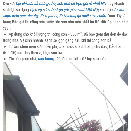
Đến với
Địa chỉ sơn bả tường nhà, sơn nhà cũ trọn gói rẻ nhất HN
, quý khách
sẽ được sử dụng
Dịch vụ sơn nhà trọn gói giá rẻ nhất Hà Nội
, và được
Tư vấn
chọn màu sơn nhà đẹp theo phong thủy mang lại nhiều may mắn
. Dưới đây là
bảng
Báo giá thi công sơn nước, lăn sơn nhà mới nhất tại Hà Nội
, áp dụng như
sau :
2
►
Áp dụng cho khối lượng thi công sơn > 300 m
. Đã bao gồm thu dọn đồ đạc
trong nhà. Vệ sinh nhanh, sạch sẽ, gọn gang sau khi thi công sơn bả.
►
Tư vấn chọn màu sơn miễn phí, chăm sóc khách hàng chu đáo, Bảo hành
(5 -:- 15) năm tùy theo vật liệu sơn bả.
►
Thi công sơn nhà
,
sơn tường
: 01 lớp sơn lót + 02 lớp sơn màu.