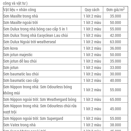
công và vật tư )
2
Vật liệu + nhân công
Quy cách
Đơn giá/m
Sơn Maxilte trong nhà
1 lót 2 màu
35.000
Sơn Maxilte ngoài trời
1 lót 2 màu
50.000
Sơn Dulux trong nhà bóng cao cấp 5 in 1
1 lót 2 màu
55.000
Sơn Dulux Trong nhà Easyclean Lau chùi
1 lót 2 màu
42.000
Sơn Dulux Ngoài trời weatherseal
1 lót 2 màu
63.000
Sơn kova
1 lót 2 màu
36.000
Sơn jotun majestic
1 lót 2 màu
50.000
Sơn jotun dễ lau chùi
1 lót 2 màu
35.000
Sơn jotun
1 lót 2 màu
33.000
Sơn baumatic lau chùi
1 lót 2 màu
30.000
Sơn baumatic cao cấp
1 lót 2 màu
40.000
Sơn Nippon trong nhà: Sơn Odourless bóng
1 lót 2 màu
55.000
không mùi
Sơn Nippon ngoài trời: Sơn Weathergard bóng
1 lót 2 màu
65.000
Sơn Nippon trong nhà: Sơn Odourless chùi rửa
1 lót 2 màu
45.000
vượt trội
Sơn Nippon ngoài trời: Sơn Supergard
1 lót 2 màu
55.000
Sơn Vatex trong nhà
1 lót 2 màu
38.000