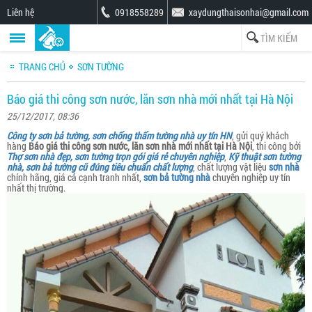
Liên hệ
0918558289
xaydungthaisonhai@gmail.com
TRANG CHỦ
SƠN TƯỜNG
Báo giá thi công sơn nước, lăn sơn nhà mới nhất tại Hà Nội
25/12/2017, 08:36
Công ty sơn bả tường, sơn chống thấm tường nhà uy tín HN
, gửi quý khách
hàng
Báo giá thi công sơn nước, lăn sơn nhà mới nhất tại Hà Nội
, thi công bởi
Thợ sơn nhà đẹp, sơn tường trọn gói giá rẻ chuyên nghiệp
,
Kỹ thuật sơn tường
nhà, sơn bả tường cũ đúng tiêu chuẩn chất lượng
, chất lượng vật liệu
sơn nhà
chính hãng, giá cả cạnh tranh nhất,
sơn bả tường nhà
chuyên nghiệp uy tín
nhất thị trường.