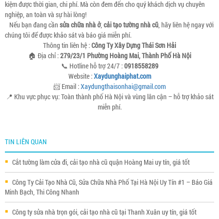
kiệm được thời gian, chi phí. Mà còn đem đến cho quý khách dịch vụ chuyên
nghiệp, an toàn và sự hài lòng!
Nếu bạn đang cần
sửa chữa nhà ở
,
cải tạo tường nhà cũ
, hãy liên hệ ngay với
chúng tôi để được khảo sát và báo giá miễn phí.
Thông tin liên hệ :
Công Ty Xây Dựng Thái Sơn Hải
🏠 Địa chỉ :
279/23/1 Phường Hoàng Mai, Thành Phố Hà Nội
📞 Hotline hỗ trợ 24/7 :
0918558289
Website :
Xaydunghaiphat.com
📨 Email :
Xaydungthaisonhai@gmail.com
📍 Khu vực phục vụ: Toàn thành phố Hà Nội và vùng lân cận – hỗ trợ khảo sát
miễn phí.
TIN LIÊN QUAN
Cắt tường làm cửa đi, cải tạo nhà cũ quận Hoàng Mai uy tín, giá tốt
Công Ty Cải Tạo Nhà Cũ, Sửa Chữa Nhà Phố Tại Hà Nội Uy Tín #1 – Báo Giá
Minh Bạch, Thi Công Nhanh
Công ty sửa nhà trọn gói, cải tạo nhà cũ tại Thanh Xuân uy tín, giá tốt