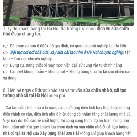
7. Lý do khách hàng tại Hà Nội tin tưởng lựa chọn
dịch vụ sửa chữa
nhà ở
của chúng tôi.
👉 Đã phục vụ hơn 6.000+ hộ gia đình, cơ quan, doanh nghiệp tại Hà Nội
👉
Đội thợ cơi nới nhà cửa, xây sửa cải tạo nhà ở Hà Nội chuyên nghiệp
, tận
tâm – làm việc chuyên nghiệp
👉 Dụng cụ, trang thiết bị máy móc hiện đại, sử dụng vật tư chính hãng
👉 Cam kết không thấm – không nứt – không bong tróc trở lại sau nhiều năm
sử dụng
8. Liên hệ ngay để được khảo sát và tư vấn
sửa chữa nhà ở
,
cải tạo
tường nhà cũ tại Hà Nội
miễn phí.
Cải tạo sửa chữa nhà ở là nâng cấp, mở rộng diện tích hay thực hiện những
điều chỉnh cơ cấu, diện tích nhà ở hiện đang có nhằm tăng chất lượng nhà cũ.
Việc này đòi hỏi cao về chất lượng thi công công trình, độ an toàn, cũng như
tính thẩm mỹ. Khi quý khách lựa chọn
dịch vụ sửa chữa nhà ở
,
cải tạo tường
nhà cũ tại Hà Nội
của
Xây Dựng Thái Sơn Hải
không chỉ giúp khách hàng tiết