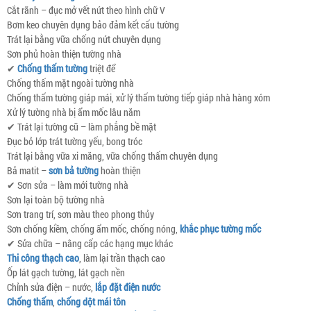
Cắt rãnh – đục mở vết nứt theo hình chữ V
Bơm keo chuyên dụng bảo đảm kết cấu tường
Trát lại bằng vữa chống nứt chuyên dụng
Sơn phủ hoàn thiện tường nhà
✔
Chống thấm tường
triệt để
Chống thấm mặt ngoài tường nhà
Chống thấm tường giáp mái, xử lý thấm tường tiếp giáp nhà hàng xóm
Xử lý tường nhà bị ẩm mốc lâu năm
✔ Trát lại tường cũ – làm phẳng bề mặt
Đục bỏ lớp trát tường yếu, bong tróc
Trát lại bằng vữa xi măng, vữa chống thấm chuyên dụng
Bả matit –
sơn bả tường
hoàn thiện
✔ Sơn sửa – làm mới tường nhà
Sơn lại toàn bộ tường nhà
Sơn trang trí, sơn màu theo phong thủy
Sơn chống kiềm, chống ẩm mốc, chống nóng,
khắc phục tường mốc
✔ Sửa chữa – nâng cấp các hạng mục khác
Thi công thạch cao
, làm lại trần thạch cao
Ốp lát gạch tường, lát gạch nền
Chỉnh sửa điện – nước,
lắp đặt điện nước
Chống thấm
,
chống dột mái tôn