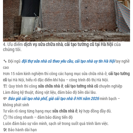
4. Ưu điểm
dịch vụ sửa chữa nhà
,
cải tạo tường cũ tại Hà Nội
của
chúng tôi.
🔧 Đội ngũ
đội thợ sửa nhà cũ theo yêu cầu, cải tạo nhà uy tín Hà Nội
tay nghề
cao
Hơn 15 năm kinh nghiệm thi công các hạng mục sửa chữa nhà ở,
cải tạo tường
cũ
tại Hà Nội, hiểu rõ đặc điểm khí hậu – công trình đô thị Hà Nội.
🏗 Quy trình thi công
sửa chữa nhà ở
,
cải tạo tường nhà cũ
chuyên nghiệp
Làm đúng kỹ thuật, đúng vật liệu, đảm bảo độ bền dài lâu.
💸
Báo giá cải tạo nhà phố, giá cải tạo nhà ở HN năm 2026
minh bạch –
không phát sinh
Tư vấn rõ ràng từng hạng mục
sửa chữa nhà ở
, ký hợp đồng đầy đủ.
⏱ Thi công nhanh – đảm bảo đúng tiến độ
Luôn đảm bảo sự văn minh, sạch sẽ trong suốt quá trình làm việc.
🛠 Bảo hành dài hạn