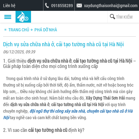
Liên hệ
0918558289
xaydungthaisonhai@gmail.com
TRANG CHỦ
PHÁ DỠ NHÀ
Dịch vụ sửa chữa nhà ở, cải tạo tường nhà cũ tại Hà Nội
06/12/2025, 09:39
1. Giới thiệu
dịch vụ sửa chữa nhà ở
,
cải tạo tường nhà cũ tại Hà Nội
–
Giải pháp toàn diện cho mọi công trình xuống cấp
Trong quá trình nhà ở sử dụng lâu dài, tường nhà và kết cấu công trình
thường sẽ bị xuống cấp bởi thời tiết, độ ẩm, thấm nước, nứt vỡ hoặc bong tróc
lớp sơn,... Điều này không chỉ ảnh hưởng đến thẩm mỹ công trình mà còn gây
mất an toàn cho sinh hoạt. Nắm bắt nhu cầu đó,
Xây Dựng Thái Sơn Hải
mang
đến
dịch vụ sửa chữa nhà ở
,
cải tạo tường nhà cũ tại Hà Nội
với quy trình
chuyên nghiệp,
đội ngũ thợ thi công xây sửa nhà, chuyên cải tạo nhà cũ ở Hà
Nội
tay nghề cao và cam kết chất lượng bền vững.
2. Vì sao cần
cải tạo tường nhà cũ
định kỳ?