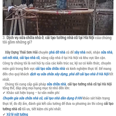
3.
Dịch vụ sửa chữa nhà ở
,
cải tạo tường nhà cũ tại Hà Nội
của chúng
tôi gồm những gì?
Xây Dựng Thái Sơn Hải
chuyên
phá dỡ nhà
cũ để
xây nhà
mới, nhận
sửa nhà
,
cơi nới nhà
,
cải tạo nhà cũ
, nâng cấp nhà ở tại Hà Nội và khu vực lân cận.
Công ty chúng tôi là nơi hội tụ của các kiến trúc sư, kỹ sư có kiến thức, chuyên
môn giỏi trong lĩnh vực
cải tạo sửa chữa nhà
và kinh nghiệm thực tế. Để mang
đến cho quý khách
dịch vụ sửa chữa xây dựng, phá dỡ cải tạo nhà ở Hà Nội
tốt
nhất.
Chúng tôi cung cấp giải pháp
sửa chữa nhà
,
cải tạo tường nhà cũ tại Hà Nội
tổng thể, đáp ứng mọi hạng mục từ nhỏ đến lớn:
✔ Khảo sát hiện trạng – tư vấn miễn phí
Chuyên gia sửa chữa nhà cũ, cải tạo nhà dân dụng ở HN
khảo sát hiện trạng
thực tế, đo độ ẩm, đánh giá kết cấu tường để đưa ra phương án thi công
cải tạo
tường nhà cũ
tối ưu, tiết kiệm chi phí nhất.
✔
Xử lý nứt tường