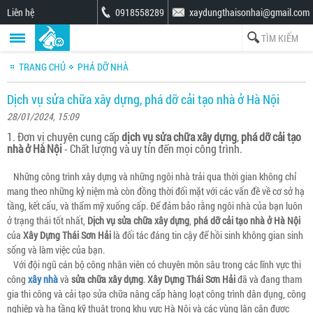
Liên hệ
0918558289
xaydungthaisonhai@gmail.com
TRANG CHỦ
PHÁ DỠ NHÀ
Dịch vụ sửa chữa xây dựng, phá dỡ cải tạo nhà ở Hà Nội
28/01/2024, 15:09
1. Đơn vị chuyên cung cấp
dịch vụ sửa chữa xây dựng
,
phá dỡ cải tạo
nhà ở Hà Nội
- Chất lượng và uy tín đến mọi công trình.
Những công trình xây dựng và những ngôi nhà trải qua thời gian không chỉ
mang theo những kỷ niệm mà còn đồng thời đối mặt với các vấn đề về cơ sở hạ
tầng, kết cấu, và thẩm mỹ xuống cấp. Để đảm bảo rằng ngôi nhà của bạn luôn
ở trạng thái tốt nhất,
Dịch vụ sửa chữa xây dựng
,
phá dỡ cải tạo nhà ở Hà Nội
của
Xây Dựng Thái Sơn Hải
là đối tác đáng tin cậy để hồi sinh không gian sinh
sống và làm việc của bạn.
Với đội ngũ cán bộ công nhân viên có chuyên môn sâu trong các lĩnh vực thi
công
xây nhà
và
sửa chữa xây dựng
.
Xây Dựng Thái Sơn Hải
đã và đang tham
gia thi công và cải tạo sửa chữa nâng cấp hàng loạt công trình dân dụng, công
nghiệp và hạ tầng kỹ thuật trong khu vực Hà Nội và các vùng lân cận được