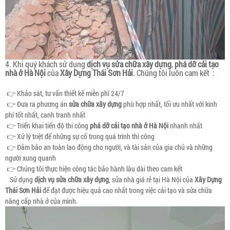
4. Khi quý khách sử dụng
dịch vụ sửa chữa xây dựng
,
phá dỡ cải tạo
nhà ở Hà Nội
của
Xây Dựng Thái Sơn Hải
. Chúng tôi luôn cam kết :
👉 Khảo sát, tư vấn thiết kế miễn phí 24/7
👉 Đưa ra phương án
sửa chữa xây dựng
phù hợp nhất, tối ưu nhất với kinh
phí tốt nhất, canh tranh nhất
👉 Triển khai tiến độ thi công
phá dỡ cải tạo nhà ở Hà Nội
nhanh nhất
👉 Xử lý triệt để những sự cố trong quá trình thi công
👉 Đảm bảo an toàn lao động cho người, và tài sản của gia chủ và những
người xung quanh
👉 Chúng tôi thực hiện công tác bảo hành lâu dài theo cam kết
Sử dụng
dịch vụ sửa chữa xây dựng
, sửa nhà giá rẻ tại Hà Nội của
Xây Dựng
Thái Sơn Hải
để đạt được hiệu quả cao nhất trong việc cải tạo và sửa chữa
nâng cấp nhà ở của mình.