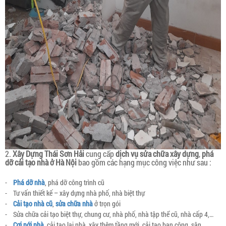
2.
Xây Dựng Thái Sơn Hải
cung cấp
dịch vụ sửa chữa xây dựng
,
phá
dỡ cải tạo nhà ở Hà Nội
bao gồm các hạng mục công việc như sau :
-
Phá dỡ nhà
, phá dỡ công trình cũ
- Tư vấn thiết kế – xây dựng nhà phố, nhà biệt thự
-
Cải tạo nhà cũ
,
sửa chữa nhà
ở trọn gói
- Sửa chữa cải tạo biệt thự, chung cư, nhà phố, nhà tập thể cũ, nhà cấp 4,…
-
Cơi nới nhà
, cải tạo lại nhà, xây thêm tầng mới, cải tạo ban công, sân