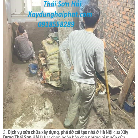
3.
Dịch vụ sửa chữa xây dựng
,
phá dỡ cải tạo nhà ở Hà Nội
của
Xây
Dựng Thái Sơn Hải
là lựa chọn hoàn hảo cho những ai muốn sửa