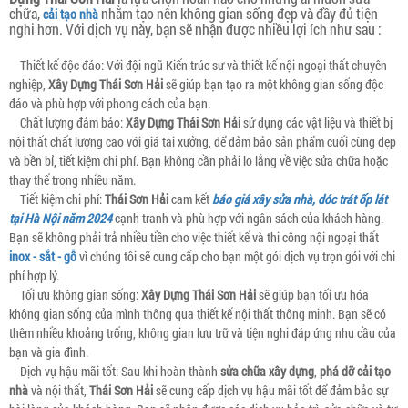
chữa,
nhằm tạo nên không gian sống đẹp và đầy đủ tiện
cải tạo nhà
nghi hơn. Với dịch vụ này, bạn sẽ nhận được nhiều lợi ích như sau :
Thiết kế độc đáo: Với đội ngũ Kiến trúc sư và thiết kế nội ngoại thất chuyên
nghiệp,
Xây Dựng Thái Sơn Hải
sẽ giúp bạn tạo ra một không gian sống độc
đáo và phù hợp với phong cách của bạn.
Chất lượng đảm bảo:
Xây Dựng Thái Sơn Hải
sử dụng các vật liệu và thiết bị
nội thất chất lượng cao với giá tại xưởng, để đảm bảo sản phẩm cuối cùng đẹp
và bền bỉ, tiết kiệm chi phí. Bạn không cần phải lo lắng về việc sửa chữa hoặc
thay thế trong nhiều năm.
Tiết kiệm chi phí:
Thái Sơn Hải
cam kết
báo giá xây sửa nhà, dóc trát ốp lát
tại Hà Nội năm 2024
cạnh tranh và phù hợp với ngân sách của khách hàng.
Bạn sẽ không phải trả nhiều tiền cho việc thiết kế và thi công nội ngoại thất
inox - sắt - gỗ
vì chúng tôi sẽ cung cấp cho bạn một gói dịch vụ trọn gói với chi
phí hợp lý.
Tối ưu không gian sống:
Xây Dựng Thái Sơn Hải
sẽ giúp bạn tối ưu hóa
không gian sống của mình thông qua thiết kế nội thất thông minh. Bạn sẽ có
thêm nhiều khoảng trống, không gian lưu trữ và tiện nghi đáp ứng nhu cầu của
bạn và gia đình.
Dịch vụ hậu mãi tốt: Sau khi hoàn thành
sửa chữa xây dựng
,
phá dỡ cải tạo
nhà
và nội thất,
Thái Sơn Hải
sẽ cung cấp dịch vụ hậu mãi tốt để đảm bảo sự