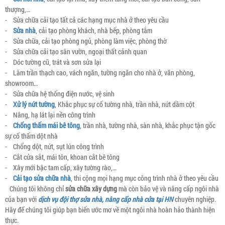
thượng,…
- Sửa chữa cải tạo tất cả các hạng mục nhà ở theo yêu cầu
-
Sửa nhà
, cải tạo phòng khách, nhà bếp, phòng tắm
- Sửa chữa, cải tạo phòng ngủ, phòng làm việc, phòng thờ
- Sửa chữa cải tạo sân vườn, ngoại thất cảnh quan
- Dóc tường cũ, trát và sơn sửa lại
- Làm trần thạch cao, vách ngăn, tường ngăn cho nhà ở, văn phòng,
showroom…
- Sửa chữa hệ thống điện nước, vệ sinh
-
Xử lý nứt tường
, Khắc phục sự cố tường nhà, trần nhà, nứt dầm cột
- Nâng, hạ lát lại nền công trình
-
Chống thấm mái bê tông
, trần nhà, tường nhà, sàn nhà, khắc phục tận gốc
sự cố thấm dột nhà
- Chống dột, nứt, sụt lún công trình
- Cắt cửa sắt, mái tôn, khoan cắt bê tông
- Xây mới bậc tam cấp, xây tường rào,…
-
Cải tạo sửa chữa nhà
, thi cộng mọi hạng mục công trình nhà ở theo yêu cầu
Chúng tôi không chỉ
sửa chữa xây dựng
mà còn bảo vệ và nâng cấp ngôi nhà
của bạn với
dịch vụ đội thợ sửa nhà, nâng cấp nhà cửa tại HN
chuyên nghiệp.
Hãy để chúng tôi giúp bạn biến ước mơ về một ngôi nhà hoàn hảo thành hiện
thực.