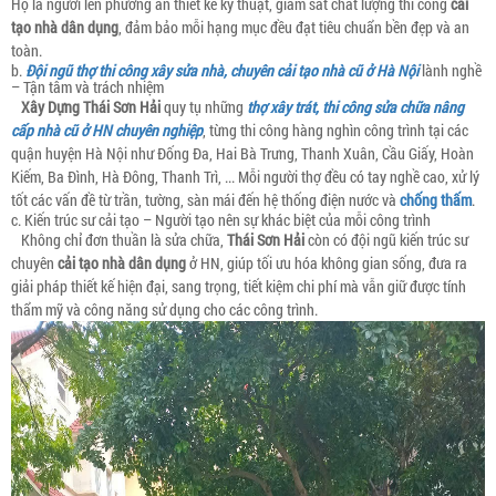
Họ là người lên phương án thiết kế kỹ thuật, giám sát chất lượng thi công
cải
tạo nhà dân dụng
, đảm bảo mỗi hạng mục đều đạt tiêu chuẩn bền đẹp và an
toàn.
b.
Đội ngũ thợ thi công xây sửa nhà, chuyên cải tạo nhà cũ ở Hà Nội
lành nghề
– Tận tâm và trách nhiệm
Xây Dựng Thái Sơn Hải
quy tụ những
thợ xây trát, thi công sửa chữa nâng
cấp nhà cũ ở HN chuyên nghiệp
, từng thi công hàng nghìn công trình tại các
quận huyện Hà Nội như Đống Đa, Hai Bà Trưng, Thanh Xuân, Cầu Giấy, Hoàn
Kiếm, Ba Đình, Hà Đông, Thanh Trì, ... Mỗi người thợ đều có tay nghề cao, xử lý
tốt các vấn đề từ trần, tường, sàn mái đến hệ thống điện nước và
chống thấm
.
c. Kiến trúc sư cải tạo – Người tạo nên sự khác biệt của mỗi công trình
Không chỉ đơn thuần là sửa chữa,
Thái Sơn Hải
còn có đội ngũ kiến trúc sư
chuyên
cải tạo nhà dân dụng
ở HN, giúp tối ưu hóa không gian sống, đưa ra
giải pháp thiết kế hiện đại, sang trọng, tiết kiệm chi phí mà vẫn giữ được tính
thẩm mỹ và công năng sử dụng cho các công trình.