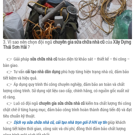
3. Vì sao nên chọn đội ngũ
chuyên gia sửa chữa nhà cũ
của
Xây Dựng
Thái Sơn Hải
?
👉 Giải pháp
sửa chữa nhà cũ
toàn diện từ khảo sát – thiết kế – thi công –
bàn giao.
👉 Tư vấn
cải tạo nhà dân dụng
phù hợp từng hiện trạng nhà cũ, đảm bảo
tiết kiệm và hiệu quả.
👉 Áp dụng quy trình thi công chuyên nghiệp, đảm bảo an toàn và chất
lượng công trình. Sử dụng vật liệu cao cấp, chính hãng, có nguồn gốc xuất xứ
rõ ràng.
👉 Luô có đội ngũ
chuyên gia sửa chữa nhà cũ
kiểm tra chất lượng thi công
chặt chẽ ở từng hạng mục, đảm bảo công trình hoàn thành đúng tiến độ và đạt
tiêu chuẩn kỹ thuật.
👉
Dịch vụ sửa chữa nhà cũ, cải tạo nhà trọn gói ở HN uy tín
giúp khách
hàng tiết kiệm thời gian, công sức và chi phí, đồng thời đảm bảo chất lượng
công trình một cách tốt nhất.