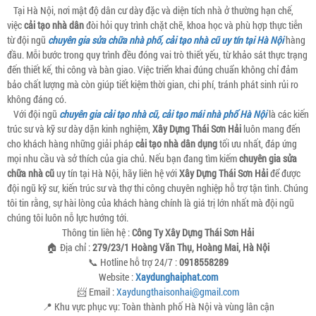
Tại Hà Nội, nơi mật độ dân cư dày đặc và diện tích nhà ở thường hạn chế,
việc
cải tạo nhà dân
đòi hỏi quy trình chặt chẽ, khoa học và phù hợp thực tiễn
từ đội ngũ
chuyên gia sửa chữa nhà phố, cải tạo nhà cũ uy tín tại Hà Nội
hàng
đầu. Mỗi bước trong quy trình đều đóng vai trò thiết yếu, từ khảo sát thực trạng
đến thiết kế, thi công và bàn giao. Việc triển khai đúng chuẩn không chỉ đảm
bảo chất lượng mà còn giúp tiết kiệm thời gian, chi phí, tránh phát sinh rủi ro
không đáng có.
Với đội ngũ
chuyên gia cải tạo nhà cũ, cải tạo mái nhà phố Hà Nội
là các kiến
trúc sư và kỹ sư dày dặn kinh nghiệm,
Xây Dựng Thái Sơn Hải
luôn mang đến
cho khách hàng những giải pháp
cải tạo nhà dân dụng
tối ưu nhất, đáp ứng
mọi nhu cầu và sở thích của gia chủ. Nếu bạn đang tìm kiếm
chuyên gia sửa
chữa nhà cũ
uy tín tại Hà Nội, hãy liên hệ với
Xây Dựng Thái Sơn Hải
để được
đội ngũ kỹ sư, kiến trúc sư và thợ thi công chuyên nghiệp hỗ trợ tận tình. Chúng
tôi tin rằng, sự hài lòng của khách hàng chính là giá trị lớn nhất mà đội ngũ
chúng tôi luôn nỗ lực hướng tới.
Thông tin liên hệ :
Công Ty Xây Dựng Thái Sơn Hải
🏠 Địa chỉ :
279/23/1 Hoàng Văn Thụ, Hoàng Mai, Hà Nội
📞 Hotline hỗ trợ 24/7 :
0918558289
Website :
Xaydunghaiphat.com
📨 Email :
Xaydungthaisonhai@gmail.com
📍 Khu vực phục vụ: Toàn thành phố Hà Nội và vùng lân cận