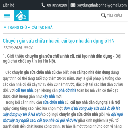
Liên hệ
0918558289
xaydungthaisonhai@gmail.com
TRANG CHỦ
CẢI TẠO NHÀ
Chuyên gia sửa chữa nhà cũ, cải tạo nhà dân dụng ở HN
17/06/2025, 09:24
1. Giới thiệu
chuyên gia sửa chữa nhà cũ
,
cải tạo nhà dân dụng
- Đội
ngũ chủ chốt uy tín tại Hà Nội.
Các
chuyên gia sửa chữa nhà cũ
cho biết, nếu
cải tạo nhà dân dụng
đúng
quy trình có thể tăng tuổi thọ thêm 20-30 năm. Đây là giải pháp lý tưởng cho
các căn nhà cũ đã xây từ 15 đến 20 năm trước, đặc biệt tại các khu dân cư lâu
đời. Với
cải tạo nhà
, bạn không cần
phá dỡ nhà
toàn bộ mà vẫn có thể đạt
được chất lượng gần như
xây nhà
mới.
Trong bối cảnh nhu cầu
sửa chữa nhà
cũ,
cải tạo nhà dân dụng tại Hà Nội
ngày càng tăng cao, việc lựa chọn một
đơn vị thi công xây sửa nhà ở, ốp lát
xây dựng uy tín ở Hà Nội
có đội ngũ
chuyên gia sửa chữa nhà
giỏi, và
đội ngũ
thợ xây tay nghề cao, cải tạo nhà cũ giá rẻ ở HN
giàu kinh nghiệm là yếu tố
quyết định đến chất lượng công trình. Tự hào là một trong những đơn vị hàng