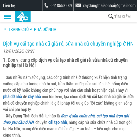
Liên hệ
0918558289
xaydungthaisonhai@gmail.com
TRANG CHỦ
PHÁ DỠ NHÀ
Dịch vụ cải tạo nhà cũ giá rẻ, sửa nhà cũ chuyên nghiệp ở HN
19/01/2026, 09:21
1. Đơn vị cung cấp
dịch vụ cải tạo nhà cũ giá rẻ
,
sửa nhà cũ chuyên
nghiệp
tại Hà Nội
Sau nhiều năm sử dụng, các công trình nhà ở thường xuất hiện tình trạng
xuống cấp như tường nhà bị nứt, trần thấm nước, nền sụt lún, hệ thống điện
nước cũ kỹ hoặc không còn phù hợp với nhu cầu sinh hoạt hiện đại. Thay vì
phá dỡ nhà
để
xây nhà
mới tốn kém, lựa chọn
dịch vụ cải tạo nhà cũ giá rẻ
,
sửa
nhà cũ chuyên nghiệp
chính là giải pháp tối ưu giúp “lột xác” không gian sống
với chi phí hợp lý.
Xây Dựng Thái Sơn Hải
tự hào là
đơn vị sửa chữa nhà, cải tạo nhà trọn gói
theo yêu cầu ở HN
, chuyên
cải tạo nhà
, nâng cấp và sửa chữa nhà cũ trọn gói
tại Hà Nội, mang đến diện mạo mới bền đẹp – an toàn – tiện nghi cho mọi
công trình.