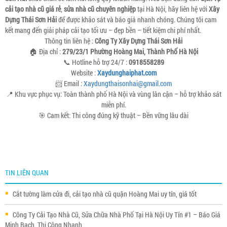
cải tạo nhà cũ giá rẻ
,
sửa nhà cũ chuyên nghiệp
tại Hà Nội, hãy liên hệ với
Xây
Dựng Thái Sơn Hải
để được khảo sát và báo giá nhanh chóng. Chúng tôi cam
kết mang đến giải pháp cải tạo tối ưu – đẹp bền – tiết kiệm chi phí nhất.
Thông tin liên hệ :
Công Ty Xây Dựng Thái Sơn Hải
🏠 Địa chỉ :
279/23/1 Phường Hoàng Mai, Thành Phố Hà Nội
📞 Hotline hỗ trợ 24/7 :
0918558289
Website :
Xaydunghaiphat.com
📨 Email :
Xaydungthaisonhai@gmail.com
📍 Khu vực phục vụ: Toàn thành phố Hà Nội và vùng lân cận – hỗ trợ khảo sát
miễn phí.
🎯 Cam kết: Thi công đúng kỹ thuật – Bền vững lâu dài
TIN LIÊN QUAN
Cắt tường làm cửa đi, cải tạo nhà cũ quận Hoàng Mai uy tín, giá tốt
Công Ty Cải Tạo Nhà Cũ, Sửa Chữa Nhà Phố Tại Hà Nội Uy Tín #1 – Báo Giá
Minh Bạch, Thi Công Nhanh