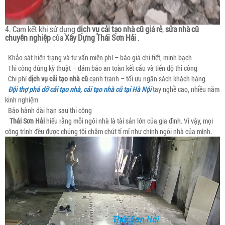
4. Cam kết khi sử dụng
dịch vụ cải tạo nhà cũ giá rẻ
,
sửa nhà cũ
chuyên nghiệp
của
Xây Dựng Thái Sơn Hải
.
Khảo sát hiện trạng và tư vấn miễn phí – báo giá chi tiết, minh bạch
Thi công đúng kỹ thuật – đảm bảo an toàn kết cấu và tiến độ thi công
Chi phí
dịch vụ cải tạo nhà cũ
cạnh tranh – tối ưu ngân sách khách hàng
Đội thợ phá dỡ cải tạo nhà, cải tạo nhà cũ tại Hà Nội
tay nghề cao, nhiều năm
kinh nghiệm
Bảo hành dài hạn sau thi công
Thái Sơn Hải
hiểu rằng mỗi ngôi nhà là tài sản lớn của gia đình. Vì vậy, mọi
công trình đều được chúng tôi chăm chút tỉ mỉ như chính ngôi nhà của mình.