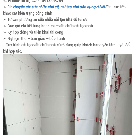
📞 Hotline hỗ trợ 24/7 :
0918558289
.
➣ Cử
chuyên gia sửa chữa nhà cũ, cải tạo nhà dân dụng ở HN
đến trực tiếp
khảo sát hiện trạng công trình
➣ Tư vấn phương án
sửa chữa cải tạo nhà cũ
tối ưu
➣ Báo giá chi tiết từng hạng mục
sửa chữa cải tạo nhà
.
➣ Ký hợp đồng và triển khai thi công
➣ Nghiệm thu – bàn giao – bảo hành
Quy trình
cải tạo sửa chữa nhà cũ
rõ ràng giúp khách hàng yên tâm tuyệt đối
khi hợp tác.