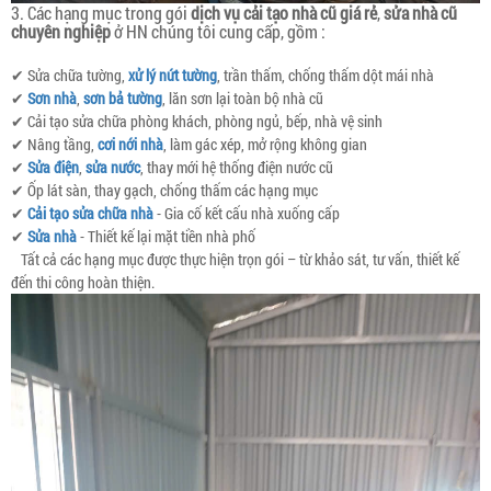
3. Các hạng mục trong gói
dịch vụ cải tạo nhà cũ giá rẻ
,
sửa nhà cũ
chuyên nghiệp
ở HN chúng tôi cung cấp, gồm :
✔ Sửa chữa tường,
xử lý nứt tường
, trần thấm, chống thấm dột mái nhà
✔
Sơn nhà
,
sơn bả tường
, lăn sơn lại toàn bộ nhà cũ
✔ Cải tạo sửa chữa phòng khách, phòng ngủ, bếp, nhà vệ sinh
✔ Nâng tầng,
cơi nới nhà
, làm gác xép, mở rộng không gian
✔
Sửa điện
,
sửa nước
, thay mới hệ thống điện nước cũ
✔ Ốp lát sàn, thay gạch, chống thấm các hạng mục
✔
Cải tạo sửa chữa nhà
- Gia cố kết cấu nhà xuống cấp
✔
Sửa nhà
- Thiết kế lại mặt tiền nhà phố
Tất cả các hạng mục được thực hiện trọn gói – từ khảo sát, tư vấn, thiết kế
đến thi công hoàn thiện.