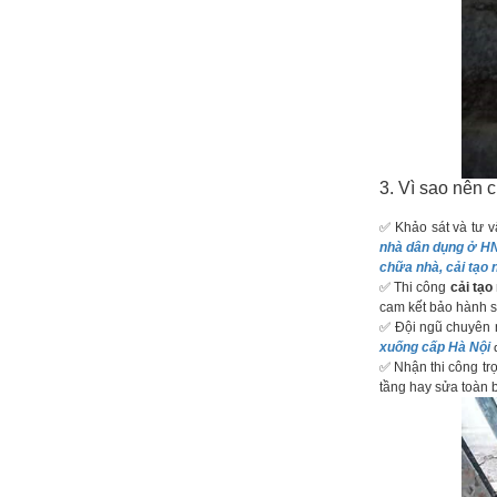
3. Vì sao nên 
✅ Khảo sát và tư v
nhà dân dụng ở H
chữa nhà, cải tạo
✅ Thi công
cải tạo
cam kết bảo hành s
✅ Đội ngũ chuyên n
xuống cấp Hà Nội
đ
✅ Nhận thi công trọ
tầng hay sửa toàn 