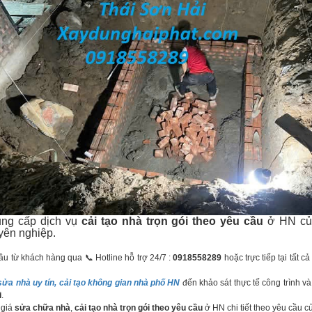
cung cấp dịch vụ
cải tạo nhà trọn gói theo yêu cầu
ở HN c
ên nghiệp.
u từ khách hàng qua 📞 Hotline hỗ trợ 24/7 :
0918558289
hoặc trực tiếp tại tất c
sửa nhà uy tín, cải tạo không gian nhà phố HN
đến khảo sát thực tế công trình v
i
.
 giá
sửa chữa nhà
,
cải tạo nhà trọn gói theo yêu cầu
ở HN chi tiết theo yêu cầu 