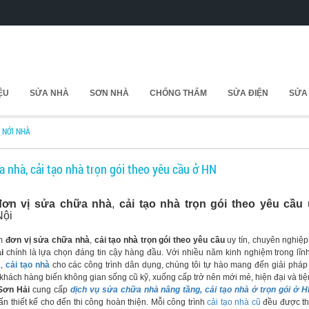
IỆU
SỬA NHÀ
SƠN NHÀ
CHỐNG THẤM
SỬA ĐIỆN
SỬA
I NỚI NHÀ
a nhà, cải tạo nhà trọn gói theo yêu cầu ở HN
đơn vị sửa chữa nhà
,
cải tạo nhà trọn gói theo yêu cầu
u
Nội
ìm
đơn vị sửa chữa nhà
,
cải tạo nhà trọn gói theo yêu cầu
uy tín, chuyên nghiệp
i
chính là lựa chọn đáng tin cậy hàng đầu. Với nhiều năm kinh nghiệm trong lĩn
à
,
cải tạo nhà
cho các công trình dân dụng, chúng tôi tự hào mang đến giải phá
khách hàng biến không gian sống cũ kỹ, xuống cấp trở nên mới mẻ, hiện đại và tiệ
Sơn Hải
cung cấp
dịch vụ sửa chữa nhà nâng tầng, cải tạo nhà ở trọn gói ở 
ấn thiết kế cho đến thi công hoàn thiện. Mỗi công trình
cải tạo nhà cũ
đều được th