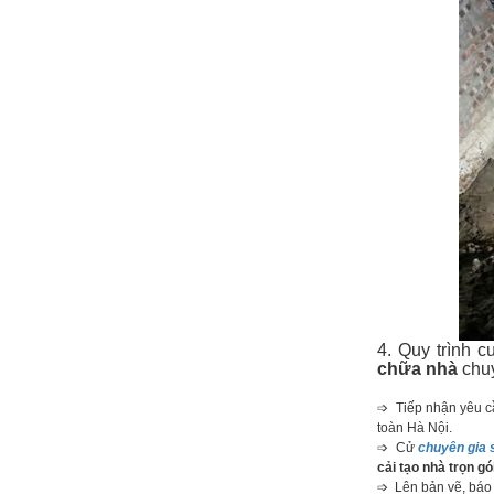
4. Quy trình 
chữa nhà
chuy
➩ Tiếp nhận yêu cầ
toàn Hà Nội.
➩ Cử
chuyên gia 
cải tạo nhà trọn gó
➩ Lên bản vẽ, báo