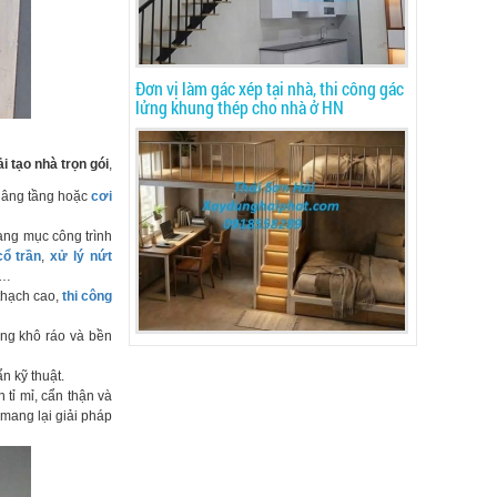
Đơn vị làm gác xép tại nhà, thi công gác
lửng khung thép cho nhà ở HN
ải tạo nhà trọn gói
,
, nâng tầng hoặc
cơi
ạng mục công trình
ổ trần
,
xử lý nứt
 …
 thạch cao,
thi công
ng khô ráo và bền
n kỹ thuật.
 tỉ mỉ, cẩn thận và
mang lại giải pháp