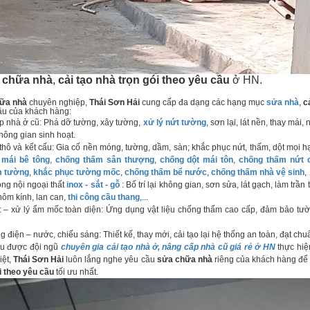
 chữa nhà
,
cải tạo nhà trọn gói theo yêu cầu
ở HN.
hữa nhà
chuyên nghiệp,
Thái Sơn Hải
cung cấp đa dạng các hạng mục
sửa nhà
,
c
ầu của khách hàng:
p nhà ở cũ: Phá dỡ tường, xây tường,
xử lý nứt tường
, sơn lại, lát nền, thay mái
hông gian sinh hoạt.
ô và kết cấu: Gia cố nền móng, tường, dầm, sàn; khắc phục nứt, thấm, dột mọi h
 mái bê tông
,
chống thấm sân thượng
,
chống dột mái tôn
,
chống thấm nứt c
m tường
,
khắc phục tường mốc
,
chống thấm bể nước
,
chống thấm nhà vệ sinh
,
ông nội ngoại thất
inox - sắt - gỗ
: Bố trí lại không gian, sơn sửa, lát gạch, làm trần
nhôm kính, lan can,
thi công cầu thang
,...
– xử lý ẩm mốc toàn diện: Ứng dụng vật liệu chống thấm cao cấp, đảm bảo tườ
 điện – nước, chiếu sáng: Thiết kế, thay mới, cải tạo lại hệ thống an toàn, đạt chuẩ
ều được đội ngũ
chuyên gia cải tạo nhà ở, nâng cấp nhà cũ giá rẻ ở HN
thực hiện
iệt,
Thái Sơn Hải
luôn lắng nghe yêu cầu
sửa chữa nhà
riêng của khách hàng để 
i theo yêu cầu
tối ưu nhất.