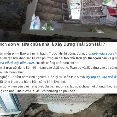
chọn
đơn vị sửa chữa nhà
là
Xây Dựng Thái Sơn Hải
?
ấn miễn phí – Báo giá minh bạch: Trước khi thi công, đội ngũ
chuyên gia sửa chữ
N
đến tận nơi khảo sát, tư vấn phương án
cải tạo nhà trọn gói theo yêu cầu
và gử
 nhà cũ Hà Nội năm 2025
chi tiết, không phát sinh chi phí.
 nhà trọn gói
đúng tiến độ – đảm bảo chất lượng: Toàn bộ vật liệu đưa vào thi công
au khi hoàn thiện.
ghiệp – nhiều năm kinh nghiệm: Các kỹ sư, kiến trúc sư và
đội thợ cải tạo nhà ở
ã từng tham gia hàng trăm công trình lớn nhỏ.
n gói – theo yêu cầu riêng biệt: Dù bạn muốn cải tạo sửa chữa một phòng nhỏ, làm 
bộ căn nhà,
Thái Sơn Hải
đều có phương án phù hợp.