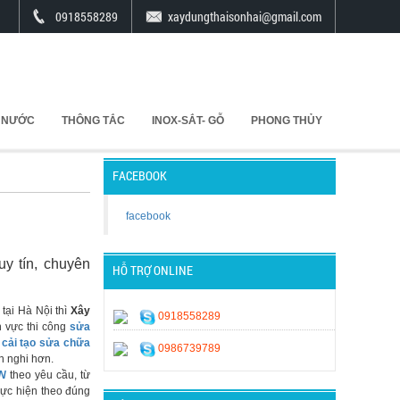
0918558289
xaydungthaisonhai@gmail.com
 NƯỚC
THÔNG TẮC
INOX-SẮT- GỖ
PHONG THỦY
FACEBOOK
facebook
y tín, chuyên
HỖ TRỢ ONLINE
 tại Hà Nội thì
Xây
0918558289
h vực thi công
sửa
p
cải tạo sửa chữa
0986739789
n nghi hơn.
HN
theo yêu cầu, từ
ực hiện theo đúng