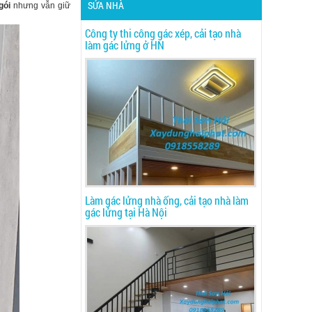
SỬA NHÀ
gói
nhưng vẫn giữ
Công ty thi công gác xép, cải tạo nhà
làm gác lửng ở HN
Làm gác lửng nhà ống, cải tạo nhà làm
gác lửng tại Hà Nội