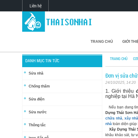
Liên hệ
TRANG CHỦ
GIỚI TH
TRANG CHỦ
CƠ
DANH MỤC TIN TỨC
Sửa nhà
Đơn vị sửa chữ
24/10/2025, 14:20
Chống thấm
1. Giới thiệu
nghiệp tại Hà 
Sửa điện
Nếu bạn đang t
Sửa nước
Dựng Thái Sơn Hả
chữa nhà
,
xây nh
nhà
toàn diện giúp 
Thông tắc
Xây Dựng Thái 
khâu khảo sát, tư v