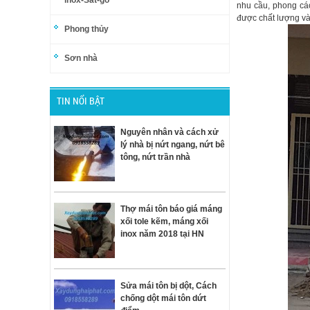
inox-Sắt-gỗ
nhu cầu, phong cá
được chất lượng và
Phong thủy
Sơn nhà
TIN NỔI BẬT
Nguyên nhân và cách xử
lý nhà bị nứt ngang, nứt bê
tông, nứt trần nhà
Thợ mái tôn báo giá máng
xối tole kẽm, máng xối
inox năm 2018 tại HN
Sửa mái tôn bị dột, Cách
chống dột mái tôn dứt