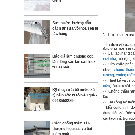
điểm
Sửa nước, hướng dẫn
cách tự sửa vòi hoa sen bị
tắc hỏng
2. Dịch vụ
sửa
Là
đơn vị sửa c
đáp ứng mọi nhu c
➱ Cải tạo, nâng cấ
Báo giá làm chuồng cọp,
nới nhà
, mở rộng k
làm lồng sắt, lan can inox
➱ Sửa chữa phần th
tại Hà Nội
như :
chống thấm
tường
,
chống thấ
➱ Thiết kế và thi c
cửa
, lắp cửa sắt, 
Kỹ thuật trát bể nước xử
➱ Chống thấm nứt 
lý bể nước bị rò hiệu quả -
lâu.
0918558289
➱ Thi công hệ thống
Mỗi công trình đ
đúng tiến độ. Đặc b
cải tạo nhà trọn gó
Cách chống thấm sân
thượng hiệu quả và tiết
kiệm nhất