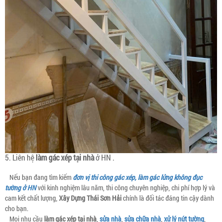
5. Liên hệ
làm gác xép tại nhà
ở HN .
Nếu bạn đang tìm kiếm
đơn vị thi công gác xép, làm gác lửng không đục
tường ở HN
với kinh nghiệm lâu năm, thi công chuyên nghiệp, chi phí hợp lý và
cam kết chất lượng,
Xây Dựng Thái Sơn Hải
chính là đối tác đáng tin cậy dành
cho bạn.
Mọi nhu cầu
làm gác xép tại nhà
,
sửa nhà
,
sửa chữa nhà
,
xử lý nứt tường
,