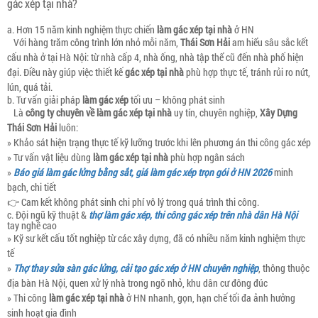
gác xép tại nhà?
a. Hơn 15 năm kinh nghiệm thực chiến
làm gác xép tại nhà
ở HN
Với hàng trăm công trình lớn nhỏ mỗi năm,
Thái Sơn Hải
am hiểu sâu sắc kết
cấu nhà ở tại Hà Nội: từ nhà cấp 4, nhà ống, nhà tập thể cũ đến nhà phố hiện
đại. Điều này giúp việc thiết kế
gác xép tại nhà
phù hợp thực tế, tránh rủi ro nứt,
lún, quá tải.
b. Tư vấn giải pháp
làm gác xép
tối ưu – không phát sinh
Là
công ty chuyên về làm gác xép tại nhà
uy tín, chuyên nghiệp,
Xây Dựng
Thái Sơn Hải
luôn:
» Khảo sát hiện trạng thực tế kỹ lưỡng trước khi lên phương án thi công gác xép
» Tư vấn vật liệu dùng
làm gác xép tại nhà
phù hợp ngân sách
»
Báo giá làm gác lửng bằng sắt, giá làm gác xép trọn gói ở HN 2026
minh
bạch, chi tiết
👉 Cam kết không phát sinh chi phí vô lý trong quá trình thi công.
c. Đội ngũ kỹ thuật &
thợ làm gác xép, thi công gác xép trên nhà dân Hà Nội
tay nghề cao
» Kỹ sư kết cấu tốt nghiệp từ các xây dựng, đã có nhiều năm kinh nghiệm thực
tế
»
Thợ thay sửa sàn gác lửng, cải tạo gác xép ở HN chuyên nghiệp
, thông thuộc
địa bàn Hà Nội, quen xử lý nhà trong ngõ nhỏ, khu dân cư đông đúc
» Thi công
làm gác xép tại nhà
ở HN nhanh, gọn, hạn chế tối đa ảnh hưởng
sinh hoạt gia đình