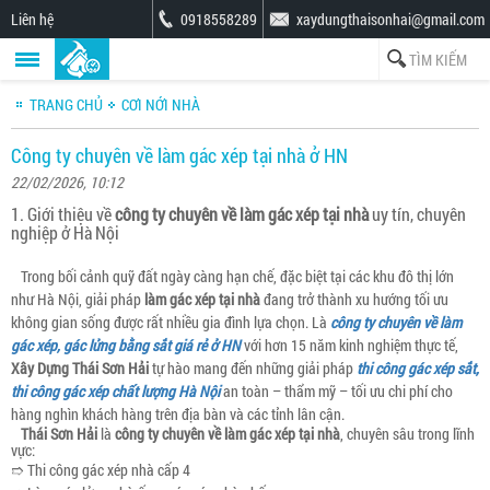
Liên hệ
0918558289
xaydungthaisonhai@gmail.com
TRANG CHỦ
CƠI NỚI NHÀ
Công ty chuyên về làm gác xép tại nhà ở HN
22/02/2026, 10:12
1. Giới thiệu về
công ty chuyên về làm gác xép tại nhà
uy tín, chuyên
nghiệp ở Hà Nội
Trong bối cảnh quỹ đất ngày càng hạn chế, đặc biệt tại các khu đô thị lớn
như Hà Nội, giải pháp
làm gác xép tại nhà
đang trở thành xu hướng tối ưu
không gian sống được rất nhiều gia đình lựa chọn. Là
công ty chuyên về làm
gác xép, gác lửng bằng sắt giá rẻ ở HN
với hơn 15 năm kinh nghiệm thực tế,
Xây Dựng Thái Sơn Hải
tự hào mang đến những giải pháp
thi công gác xép sắt,
thi công gác xép chất lượng Hà Nội
an toàn – thẩm mỹ – tối ưu chi phí cho
hàng nghìn khách hàng trên địa bàn và các tỉnh lân cận.
Thái Sơn Hải
là
công ty chuyên về làm gác xép tại nhà
, chuyên sâu trong lĩnh
vực:
➱ Thi công gác xép nhà cấp 4