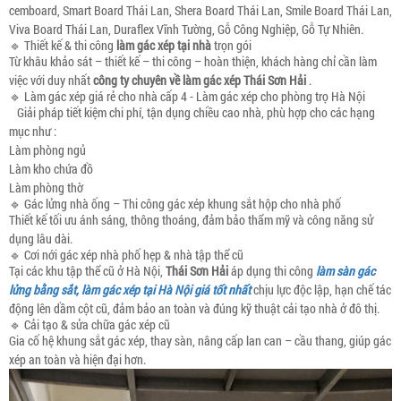
cemboard, Smart Board Thái Lan, Shera Board Thái Lan, Smile Board Thái Lan,
Viva Board Thái Lan, Duraflex Vĩnh Tường, Gỗ Công Nghiệp, Gỗ Tự Nhiên.
🔹 Thiết kế & thi công
làm gác xép tại nhà
trọn gói
Từ khâu khảo sát – thiết kế – thi công – hoàn thiện, khách hàng chỉ cần làm
việc với duy nhất
công ty chuyên về làm gác xép
Thái Sơn Hải
.
🔹 Làm gác xép giá rẻ cho nhà cấp 4 - Làm gác xép cho phòng trọ Hà Nội
Giải pháp tiết kiệm chi phí, tận dụng chiều cao nhà, phù hợp cho các hạng
mục như :
Làm phòng ngủ
Làm kho chứa đồ
Làm phòng thờ
🔹 Gác lửng nhà ống – Thi công gác xép khung sắt hộp cho nhà phố
Thiết kế tối ưu ánh sáng, thông thoáng, đảm bảo thẩm mỹ và công năng sử
dụng lâu dài.
🔹 Cơi nới gác xép nhà phố hẹp & nhà tập thể cũ
Tại các khu tập thể cũ ở Hà Nội,
Thái Sơn Hải
áp dụng thi công
làm sàn gác
lửng bằng sắt, làm gác xép tại Hà Nội giá tốt nhất
chịu lực độc lập, hạn chế tác
động lên dầm cột cũ, đảm bảo an toàn và đúng kỹ thuật cải tạo nhà ở đô thị.
🔹 Cải tạo & sửa chữa gác xép cũ
Gia cố hệ khung sắt gác xép, thay sàn, nâng cấp lan can – cầu thang, giúp gác
xép an toàn và hiện đại hơn.