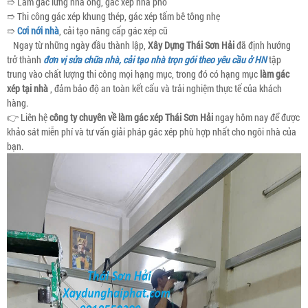
➱ Làm gác lửng nhà ống, gác xép nhà phố
➱ Thi công gác xép khung thép, gác xép tấm bê tông nhẹ
➱
Cơi nới nhà
, cải tạo nâng cấp gác xép cũ
Ngay từ những ngày đầu thành lập,
Xây Dựng Thái Sơn Hải
đã định hướng
trở thành
đơn vị sửa chữa nhà, cải tạo nhà trọn gói theo yêu cầu ở HN
tập
trung vào chất lượng thi công mọi hạng mục, trong đó có hạng mục
làm gác
xép tại nhà
, đảm bảo độ an toàn kết cấu và trải nghiệm thực tế của khách
hàng.
👉 Liên hệ
công ty chuyên về làm gác xép
Thái Sơn Hải
ngay hôm nay để được
khảo sát miễn phí và tư vấn giải pháp gác xép phù hợp nhất cho ngôi nhà của
bạn.