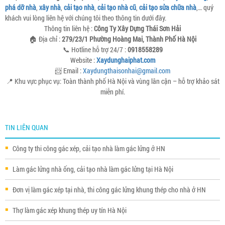
phá dỡ nhà
,
xây nhà
,
cải tạo nhà
,
cải tạo nhà cũ
,
cải tạo sửa chữa nhà
,… quý
khách vui lòng liên hệ với chúng tôi theo thông tin dưới đây.
Thông tin liên hệ :
Công Ty Xây Dựng Thái Sơn Hải
🏠 Địa chỉ :
279/23/1 Phường Hoàng Mai, Thành Phố Hà Nội
📞 Hotline hỗ trợ 24/7 :
0918558289
Website :
Xaydunghaiphat.com
📨 Email :
Xaydungthaisonhai@gmail.com
📍 Khu vực phục vụ: Toàn thành phố Hà Nội và vùng lân cận – hỗ trợ khảo sát
miễn phí.
TIN LIÊN QUAN
Công ty thi công gác xép, cải tạo nhà làm gác lửng ở HN
Làm gác lửng nhà ống, cải tạo nhà làm gác lửng tại Hà Nội
Đơn vị làm gác xép tại nhà, thi công gác lửng khung thép cho nhà ở HN
Thợ làm gác xép khung thép uy tín Hà Nội