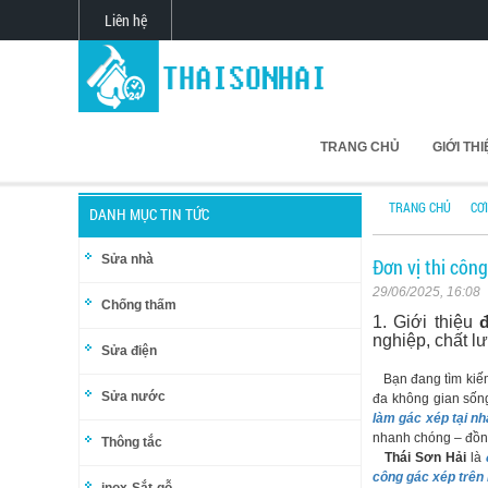
Liên hệ
TRANG CHỦ
GIỚI TH
TRANG CHỦ
CƠ
DANH MỤC TIN TỨC
Sửa nhà
Đơn vị thi côn
29/06/2025, 16:08
Chống thấm
1. Giới thiệu
nghiệp, chất l
Sửa điện
Bạn đang tìm ki
Sửa nước
đa không gian sốn
làm gác xép tại nh
nhanh chóng – đồng
Thông tắc
Thái Sơn Hải
là
công gác xép trên