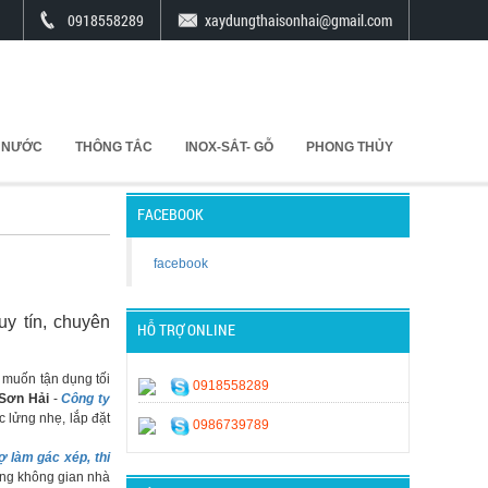
0918558289
xaydungthaisonhai@gmail.com
 NƯỚC
THÔNG TẮC
INOX-SẮT- GỖ
PHONG THỦY
FACEBOOK
facebook
y tín, chuyên
HỖ TRỢ ONLINE
 muốn tận dụng tối
0918558289
Sơn Hải
-
Công ty
c lửng nhẹ, lắp đặt
0986739789
ợ làm gác xép, thi
ộng không gian nhà