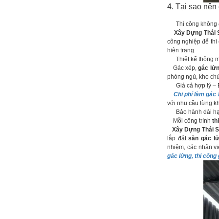
4. Tại sao nê
Thi công không đụ
Xây Dựng Thái 
công nghiệp để thi
hiện trạng.
Thiết kế thông mi
Gác xép,
gác lử
phòng ngủ, kho chứ
Giá cả hợp lý – B
Chi phí làm gác 
với nhu cầu từng k
Bảo hành dài hạn
Mỗi công trình
th
Xây Dựng Thái 
lắp đặt
sàn gác l
nhiệm, các nhân v
gác lửng, thi công