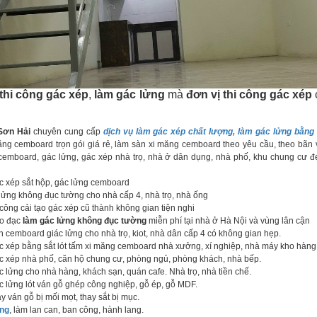
thi công gác xép
,
làm gác lửng
mà
đơn vị thi công gác xép
Sơn Hải
chuyên cung cấp
dịch vụ làm gác xép chất lượng, làm gác lửng bằng 
ng cemboard trọn gói giá rẻ, làm sàn xi măng cemboard theo yêu cầu, theo bãn vẽ 
cemboard, gác lửng, gác xép nhà trọ, nhà ở dân dụng, nhà phố, khu chung cư đ
 xép sắt hộp, gác lửng cemboard
ng không đục tường cho nhà cấp 4, nhà trọ, nhà ống
ng cải tạo gác xép cũ thành không gian tiện nghi
đo đạc
làm gác lửng không đục tường
miễn phí tại nhà ở Hà Nội và vùng lân cận
cemboard giác lửng cho nhà trọ, kiot, nhà dân cấp 4 có không gian hẹp.
xép bằng sắt lót tấm xi măng cemboard nhà xưởng, xí nghiệp, nhà máy kho hàng
 xép nhà phố, căn hộ chung cư, phòng ngủ, phòng khách, nhà bếp.
lửng cho nhà hàng, khách sạn, quán cafe. Nhà trọ, nhà tiền chế.
lửng lót ván gỗ ghép công nghiệp, gỗ ép, gỗ MDF.
 ván gỗ bị mối mọt, thay sắt bị mục.
ang
, làm lan can, ban công, hành lang.