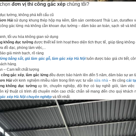
n chọn
đơn vị thi công gác xép
chúng tôi?
c tường, không phá kết cấu cũ
Sơn Hải
sử dụng khung thép hộp mạ kẽm, tấm sàn cemboard Thái Lan, duraflex v
 công gác lửng mà không cần khoan đục tường – đảm bảo an toàn, sạch sẽ và kh
nh, tối ưu hóa không gian sử dụng
ng không đục tường
được thiết kế linh hoạt theo diện tích thực tế, giúp tăng không
a đồ đạc, phòng làm việc,...
áo giá minh bạch, rõ ràng
lửng bằng sắt, giá làm gác gỗ, làm gác xép Hà Nội
luôn được báo giá chi tiết, c
hách hàng.
 – Cam kết chất lượng
i công gác xép
,
làm gác lửng
đều được bảo hành lên đến 5 năm, đảm bảo sự an tâ
Sơn Hải
với kinh nghiệm nhiều năm trong lĩnh vực tư vấn
sửa nhà
– thi công
cải t
ửng không đục tường
uy tín, chuyên nghiệp, đội thợ có tay nghề giỏi, làm việc 
iên kỹ thuật có trình độ chuyên môn cao chắc chắn sẽ mang đến cho quý khách
 gác xép Hà Nội chuyên nghiệp
và tốt nhất.