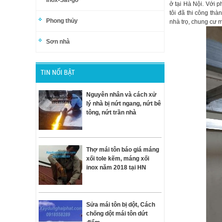
inox-Sắt-gỗ
ở tại Hà Nội. Với 
tôi đã thi công th
Phong thủy
nhà trọ, chung cư mi
Sơn nhà
TIN NỔI BẬT
Nguyên nhân và cách xử
lý nhà bị nứt ngang, nứt bê
tông, nứt trần nhà
Thợ mái tôn báo giá máng
xối tole kẽm, máng xối
inox năm 2018 tại HN
Sửa mái tôn bị dột, Cách
chống dột mái tôn dứt