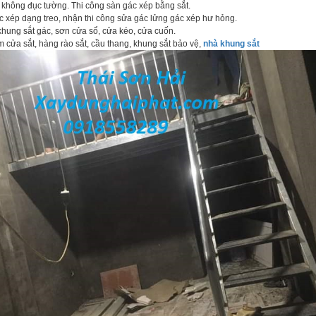
hông đục tường. Thi công sàn gác xép bằng sắt.
xép dạng treo, nhận thi công sửa gác lửng gác xép hư hỏng.
hung sắt gác, sơn cửa sổ, cửa kéo, cửa cuốn.
àm cửa sắt, hàng rào sắt, cầu thang, khung sắt bảo vệ,
nhà khung sắt