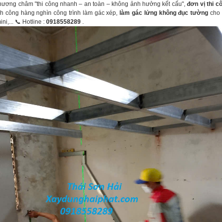
phương châm "thi công nhanh – an toàn – không ảnh hưởng kết cấu",
đơn vị thi c
ành công hàng nghìn công trình làm gác xép,
làm gác lửng không đục tường
cho 
ni,... 📞 Hotline :
0918558289
.