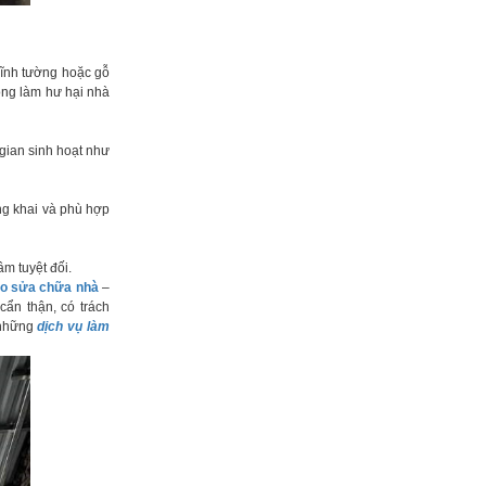
ĩnh tường hoặc gỗ
ông làm hư hại nhà
 gian sinh hoạt như
ông khai và phù hợp
m tuyệt đối.
ạo sửa chữa nhà
–
cẩn thận, có trách
 những
dịch vụ làm