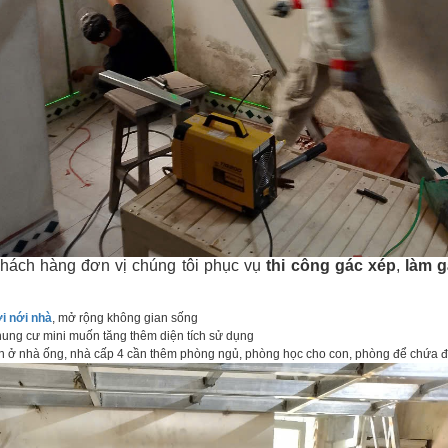
khách hàng đơn vị chúng tôi phục vụ
thi công gác xép
,
làm g
i nới nhà
, mở rộng không gian sống
ung cư mini muốn tăng thêm diện tích sử dụng
 ở nhà ống, nhà cấp 4 cần thêm phòng ngủ, phòng học cho con, phòng để chứa 