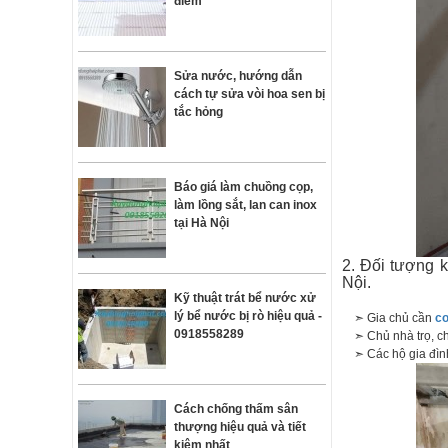
điểm
Sửa nước, hướng dẫn
cách tự sửa vòi hoa sen bị
tắc hỏng
Báo giá làm chuồng cọp,
làm lồng sắt, lan can inox
tại Hà Nội
2. Đối tượng 
Nội.
Kỹ thuật trát bể nước xử
lý bể nước bị rò hiệu quả -
➣ Gia chủ cần
cơ
0918558289
➣ Chủ nhà trọ, ch
➣ Các hộ gia đình
Cách chống thấm sân
thượng hiệu quả và tiết
kiệm nhất