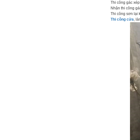
Thi công gác xép k
Nhận thi công gác 
Thi công sơn lại k
Thi công cửa
, l