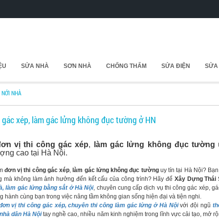
IỆU
SỬA NHÀ
SƠN NHÀ
CHỐNG THẤM
SỬA ĐIỆN
SỬA
I NỚI NHÀ
g gác xép, làm gác lửng không đục tường ở HN
đơn vị thi công gác xép
,
làm gác lửng không đục tường
u
ượng cao tại Hà Nội.
ếm
đơn vị thi công gác xép
,
làm gác lửng không đục tường
uy tín tại Hà Nội? Bạn
g mà không làm ảnh hưởng đến kết cấu của công trình? Hãy để
Xây Dựng Thái 
à, làm gác lửng bằng sắt ở Hà Nội
, chuyên cung cấp dịch vụ thi công gác xép, gá
 hành cùng bạn trong việc nâng tầm không gian sống hiện đại và tiện nghi.
đơn vị thi công gác xép, chuyên thi công làm gác lửng ở Hà Nội
với đội ngũ
th
 nhà dân Hà Nội
tay nghề cao, nhiều năm kinh nghiệm trong lĩnh vực cải tạo, mở r