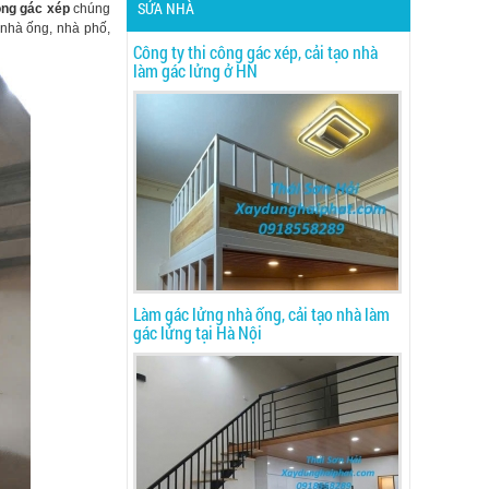
SỬA NHÀ
ông gác xép
chúng
nhà ống, nhà phố,
Công ty thi công gác xép, cải tạo nhà
làm gác lửng ở HN
Làm gác lửng nhà ống, cải tạo nhà làm
gác lửng tại Hà Nội