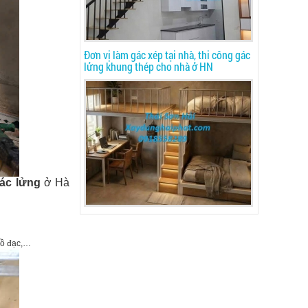
Đơn vị làm gác xép tại nhà, thi công gác
lửng khung thép cho nhà ở HN
ác lửng
ở Hà
đồ đạc,…