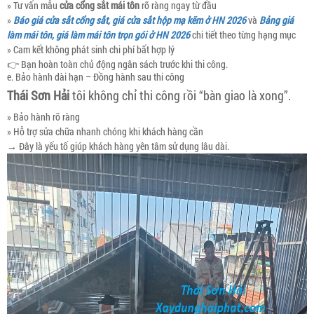
» Tư vấn mẫu
cửa cổng sắt mái tôn
rõ ràng ngay từ đầu
»
Báo giá cửa sắt cổng sắt, giá cửa sắt hộp mạ kẽm ở HN 2026
và
Bảng giá
làm mái tôn, giá làm mái tôn trọn gói ở HN 2026
chi tiết theo từng hạng mục
» Cam kết không phát sinh chi phí bất hợp lý
👉 Bạn hoàn toàn chủ động ngân sách trước khi thi công.
e. Bảo hành dài hạn – Đồng hành sau thi công
Thái Sơn Hải
tôi không chỉ thi công rồi “bàn giao là xong”.
» Bảo hành rõ ràng
» Hỗ trợ sửa chữa nhanh chóng khi khách hàng cần
→ Đây là yếu tố giúp khách hàng yên tâm sử dụng lâu dài.