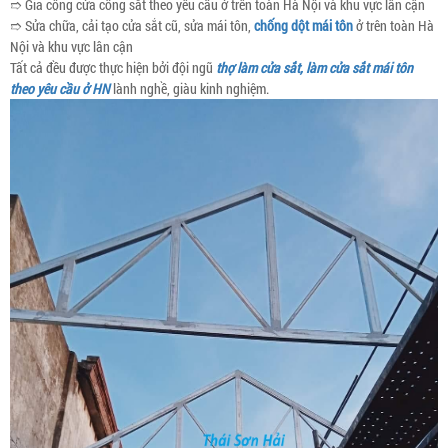
➱ Gia công cửa cổng sắt theo yêu cầu ở trên toàn Hà Nội và khu vực lân cận
➱ Sửa chữa, cải tạo cửa sắt cũ, sửa mái tôn,
chống dột mái tôn
ở trên toàn Hà
Nội và khu vực lân cận
Tất cả đều được thực hiện bởi đội ngũ
thợ làm cửa sắt, làm cửa sắt mái tôn
theo yêu cầu ở HN
lành nghề, giàu kinh nghiệm.