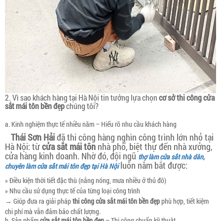
2. Vì sao khách hàng tại Hà Nội tin tưởng lựa chọn
cơ sở thi công cửa
sắt mái tôn bền đẹp
chúng tôi?
a. Kinh nghiệm thực tế nhiều năm – Hiểu rõ nhu cầu khách hàng
Thái Sơn Hải
đã thi công hàng nghìn công trình lớn nhỏ tại
Hà Nội: từ
cửa sắt mái tôn
nhà phố, biệt thự đến nhà xưởng,
cửa hàng kinh doanh. Nhờ đó, đội ngũ
thợ làm cửa sắt nhà dân,
luôn nắm bắt được:
chuyên làm cửa sắt mái tôn đẹp tại Hà Nội
» Điều kiện thời tiết đặc thù (nắng nóng, mưa nhiều ở thủ đô)
» Nhu cầu sử dụng thực tế của từng loại công trình
→ Giúp đưa ra giải pháp
thi công cửa sắt mái tôn bền đẹp
phù hợp, tiết kiệm
chi phí mà vẫn đảm bảo chất lượng.
b. Sản phẩm
cửa sắt mái tôn bền đẹp
– Thi công chuẩn kỹ thuật