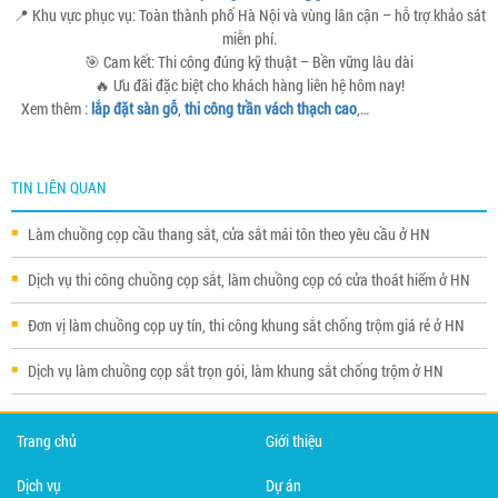
📍 Khu vực phục vụ: Toàn thành phố Hà Nội và vùng lân cận – hỗ trợ khảo sát
miễn phí.
🎯 Cam kết: Thi công đúng kỹ thuật – Bền vững lâu dài
🔥 Ưu đãi đặc biệt cho khách hàng liên hệ hôm nay!
Xem thêm :
lắp đặt sàn gỗ
,
thi công trần vách thạch cao
,…
TIN LIÊN QUAN
Làm chuồng cọp cầu thang sắt, cửa sắt mái tôn theo yêu cầu ở HN
Dịch vụ thi công chuồng cọp sắt, làm chuồng cọp có cửa thoát hiểm ở HN
Đơn vị làm chuồng cọp uy tín, thi công khung sắt chống trộm giá rẻ ở HN
Dịch vụ làm chuồng cọp sắt trọn gói, làm khung sắt chống trộm ở HN
Trang chủ
Giới thiệu
Dịch vụ
Dự án