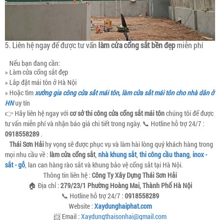
5. Liên hệ ngay để được tư vấn
làm cửa cổng sắt bền đẹp
miễn phí
Nếu bạn đang cần:
» Làm cửa cổng sắt đẹp
» Lắp đặt mái tôn ở Hà Nội
» Hoặc tìm
xưởng gia công cửa sắt mái tôn, làm cửa sắt mái tôn cho nhà dân ở
HN
uy tín
👉 Hãy liên hệ ngay với
cơ sở thi công cửa cổng sắt mái tôn
chúng tôi để được
tư vấn miễn phí và nhận báo giá chi tiết trong ngày. 📞 Hotline hỗ trợ 24/7 :
0918558289
.
Thái Sơn Hải
hy vọng sẽ được phục vụ và làm hài lòng quý khách hàng trong
mọi nhu cầu về :
làm cửa cổng sắt
,
nhà khung sắt
,
thi công cầu thang
,
inox -
sắt - gỗ
, lan can hàng rào sắt và khung bảo vệ cổng sắt tại Hà Nội.
Thông tin liên hệ :
Công Ty Xây Dựng Thái Sơn Hải
🏠 Địa chỉ :
279/23/1 Phường Hoàng Mai, Thành Phố Hà Nội
📞 Hotline hỗ trợ 24/7 :
0918558289
Website :
Xaydunghaiphat.com
📨 Email :
Xaydungthaisonhai@gmail.com