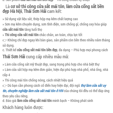
Là
cơ sở thi công cửa sắt mái tôn
,
làm cửa cổng sắt bền
đẹp Hà Nội
,
Thái Sơn Hải
cam kết:
» Sử dụng vật liệu sắt, thép hộp mạ kẽm chất lượng cao
» Sơn mạ kẽm chuyên dụng, sơn tĩnh điện, sơn chống gỉ, chống oxy hóa giúp
cửa sắt mái tôn
tăng tuổi thọ
»
Thi công cửa sắt mái tôn
chắc chắn, an toàn, chịu lực tốt
👉 Không chỉ đẹp ngay khi bàn giao, sản phẩm còn bền theo nhiều năm tháng
sử dụng.
c. Thiết kế
cửa cổng sắt mái tôn bền đẹp
, đa dạng – Phù hợp mọi phong cách
Thái Sơn Hải
cung cấp nhiều mẫu mã:
» Làm cửa cổng sắt mỹ thuật đẹp, sang trọng phù hợp cho nhà biệt thự
» Làm cửa sắt hộp mạ kẽm đơn giản, hiện đại phù hợp nhà phố, nhà ống, nhà
cấp 4
» Thi công mái tôn chống nóng, cách nhiệt hiệu quả
👉 Dù bạn cần phong cách cổ điển hay hiện đại, đội ngũ
thợ làm cửa sắt uy
tín, chuyên nghiệp làm cửa sắt mái tôn ở HN
của chúng tôi đều có thể đáp ứng
theo yêu cầu riêng.
d. Báo giá
làm cửa cổng sắt mái tôn
minh bạch – Không phát sinh
Khách hàng luôn được: