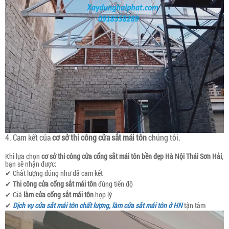
4. Cam kết của
cơ sở thi công cửa sắt mái tôn
chúng tôi.
Khi lựa chọn
cơ sở thi công cửa cổng sắt mái tôn bền đẹp Hà Nội
Thái Sơn Hải
,
bạn sẽ nhận được:
✔ Chất lượng đúng như đã cam kết
✔
Thi công cửa cổng sắt mái tôn
đúng tiến độ
✔ Giá
làm cửa cổng sắt mái tôn
hợp lý
✔
Dịch vụ cửa sắt mái tôn chất lượng, làm cửa sắt mái tôn ở HN
tận tâm