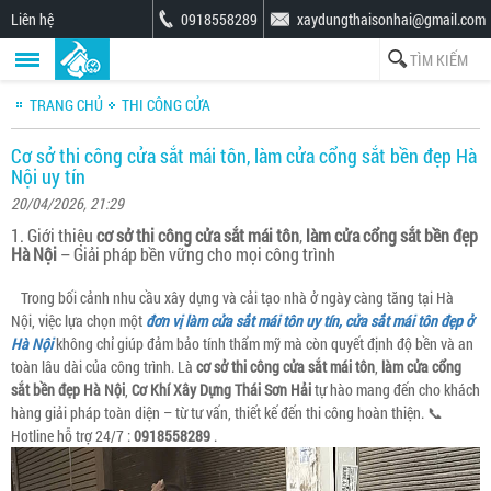
Liên hệ
0918558289
xaydungthaisonhai@gmail.com
TRANG CHỦ
THI CÔNG CỬA
Cơ sở thi công cửa sắt mái tôn, làm cửa cổng sắt bền đẹp Hà
Nội uy tín
20/04/2026, 21:29
1. Giới thiệu
cơ sở thi công cửa sắt mái tôn
,
làm cửa cổng sắt bền đẹp
Hà Nội
– Giải pháp bền vững cho mọi công trình
Trong bối cảnh nhu cầu xây dựng và cải tạo nhà ở ngày càng tăng tại Hà
Nội, việc lựa chọn một
đơn vị làm cửa sắt mái tôn uy tín, cửa sắt mái tôn đẹp ở
Hà Nội
không chỉ giúp đảm bảo tính thẩm mỹ mà còn quyết định độ bền và an
toàn lâu dài của công trình. Là
cơ sở thi công cửa sắt mái tôn
,
làm cửa cổng
sắt bền đẹp Hà Nội
,
Cơ Khí Xây Dựng Thái Sơn Hải
tự hào mang đến cho khách
hàng giải pháp toàn diện – từ tư vấn, thiết kế đến thi công hoàn thiện. 📞
Hotline hỗ trợ 24/7 :
0918558289
.