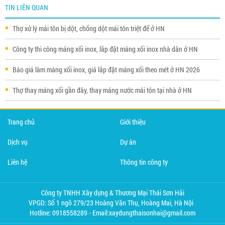
TIN LIÊN QUAN
Thợ xử lý mái tôn bị dột, chống dột mái tôn triệt để ở HN
Công ty thi công máng xối inox, lắp đặt máng xối inox nhà dân ở HN
Báo giá làm máng xối inox, giá lắp đặt máng xối theo mét ở HN 2026
Thợ thay máng xối gần đây, thay máng nước mái tôn tại nhà ở HN
Trang chủ
Giới thiệu
Dịch vụ
Dự án
Liên hệ
Thông tin công ty
Công ty TNHH Xây dựng & Thương Mại Thái Sơn Hải
VPGD: Số 1 ngõ 279/23 Hoàng Văn Thụ, Hoàng Mai, Hà Nội
Hotline: 0918558289 - Email:xaydungthaisonhai@gmail.com