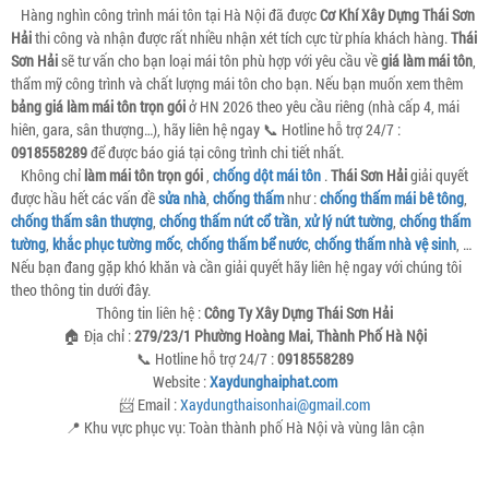
Hàng nghìn công trình mái tôn tại Hà Nội đã được
Cơ Khí Xây Dựng Thái Sơn
Hải
thi công và nhận được rất nhiều nhận xét tích cực từ phía khách hàng.
Thái
Sơn Hải
sẽ tư vấn cho bạn loại mái tôn phù hợp với yêu cầu về
giá làm mái tôn
,
thẩm mỹ công trình và chất lượng mái tôn cho bạn. Nếu bạn muốn xem thêm
bảng giá làm mái tôn trọn gói
ở HN 2026 theo yêu cầu riêng (nhà cấp 4, mái
hiên, gara, sân thượng…), hãy liên hệ ngay 📞 Hotline hỗ trợ 24/7 :
0918558289
để được báo giá tại công trình chi tiết nhất.
Không chỉ
làm mái tôn trọn gói
,
chống dột mái tôn
.
Thái Sơn Hải
giải quyết
được hầu hết các vấn đề
sửa nhà
,
chống thấm
như :
chống thấm mái bê tông
,
chống thấm sân thượng
,
chống thấm nứt cổ trần
,
xử lý nứt tường
,
chống thấm
tường
,
khắc phục tường mốc
,
chống thấm bể nước
,
chống thấm nhà vệ sinh
, …
Nếu bạn đang gặp khó khăn và cần giải quyết hãy liên hệ ngay với chúng tôi
theo thông tin dưới đây.
Thông tin liên hệ :
Công Ty Xây Dựng Thái Sơn Hải
🏠 Địa chỉ :
279/23/1 Phường Hoàng Mai, Thành Phố Hà Nội
📞 Hotline hỗ trợ 24/7 :
0918558289
Website :
Xaydunghaiphat.com
📨 Email :
Xaydungthaisonhai@gmail.com
📍 Khu vực phục vụ: Toàn thành phố Hà Nội và vùng lân cận