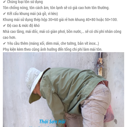
✔ Chủng loại tôn sử dụng
Tôn chống nóng, tôn cách âm, tôn lạnh sẽ có giá cao hơn tôn thường.
✔ Kết cấu khung mái (xà gồ, vì kèo)
Khung mái sử dụng thép hộp 30×60 giá rẻ hơn khung 40×80 hoặc 50×100.
✔ Độ cao & mức độ khó
Nhà cao tầng, mái dốc, mái có giàn phơi, bồn nước,… sẽ có chi phí nhân công
cao hơn.
✔ Yêu cầu thêm (máng xối, dèm mái, che tường, bắn vít inox…)
Phụ kiện kèm theo cũng ảnh hưởng đến tổng chi phí làm mái tôn.