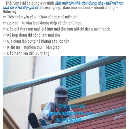
Thái Sơn Hải
áp dụng quy trình
làm mái tôn nhà dân dụng, thay thế mái tôn
nhà cũ ở Hà Nội giá rẻ
chuyên nghiệp, đảm bảo an toàn – nhanh chóng –
thẩm mỹ:
➱ Tiếp nhận yêu cầu - Khảo sát thực tế miễn phí
➱ Đo đạc – tư vấn loại khung thép và tôn phù hợp
➱ Báo giá thay tôn mái,
giá làm mái tôn trọn gói
chi tiết & minh bạch
➱ Ký hợp đồng thi công làm mái tôn
➱ Gia công lắp dựng hệ khung sắt, lợp tôn
➱ Kiểm tra – nghiệm thu – bàn giao
➱ Bảo hành lên đến 36 tháng