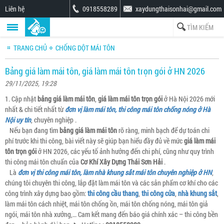
Liên hệ
0918558289
xaydungthaisonhai@gmail.com
TRANG CHỦ
CHỐNG DỘT MÁI TÔN
Bảng giá làm mái tôn, giá làm mái tôn trọn gói ở HN 2026
29/11/2025, 19:28
1. Cập nhật
bảng giá làm mái tôn
,
giá làm mái tôn trọn gói
ở Hà Nội 2026 mới
nhất & chi tiết nhất từ
đơn vị làm mái tôn, thi công mái tôn chống nóng ở Hà
Nội uy tín
, chuyên nghiệp .
Nếu bạn đang tìm
bảng giá làm mái tôn
rõ ràng, minh bạch để dự toán chi
phí trước khi thi công, bài viết này sẽ giúp bạn hiểu đầy đủ về mức
giá làm mái
tôn trọn gói
ở HN 2026, các yếu tố ảnh hưởng đến chi phí, cũng như quy trình
thi công mái tôn chuẩn của
Cơ Khí Xây Dựng Thái Sơn Hải
.
Là
đơn vị thi công mái tôn, làm nhà khung sắt mái tôn chuyên nghiệp ở HN
,
chúng tôi chuyên thi công, lắp đặt làm mái tôn và các sản phẩm cơ khí cho các
công trình xây dựng bao gồm:
thi công cầu thang
,
thi công cửa
,
nhà khung sắt
,
làm mái tôn cách nhiệt, mái tôn chống ồn, mái tôn chống nóng, mái tôn giả
ngói, mái tôn nhà xưởng,… Cam kết mang đến báo giá chính xác – thi công bền