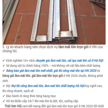
5. Lý do khách hàng nên chọn dịch vụ
làm mái tôn trọn gói
ở HN của
chúng tôi.
✔ Kinh nghiệm 10+ năm
chuyên gia làm mái tôn, cải tạo mái tôn cũ ở Hà Nội
✔ Sử dụng vật tư chính hãng 100% – nói không với vật liệu kém chất lượng
✔
Bảng báo giá làm mái tôn mới nhất, giá thi công mái tôn tại HN 2025
và
bảng giá làm mái tôn
,
giá làm mái tôn trọn gói
ở HN 2026 chuẩn, không phát
sinh.
✔ Đội
thợ thi công làm mái tôn, làm mái tôn chất lượng Hà Nội
tay nghề cao,
thi công nhanh, sạch sẽ
✔ Bảo hành rõ ràng theo từng hạng mục
✔ Hỗ trợ khẩn cấp 24/7 khi mái tôn bị dột, tốc, xuống cấp
Thái Sơn Hải
cam kết mang đến giá làm mái tôn trọn gói ở HN 2026 tốt nhất