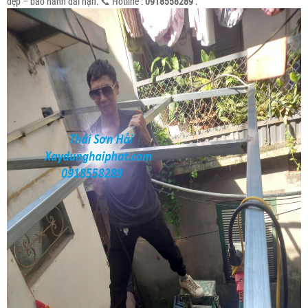
đẹp – bảo hành dài hạn. 📞 Hotline :
0918558289
.