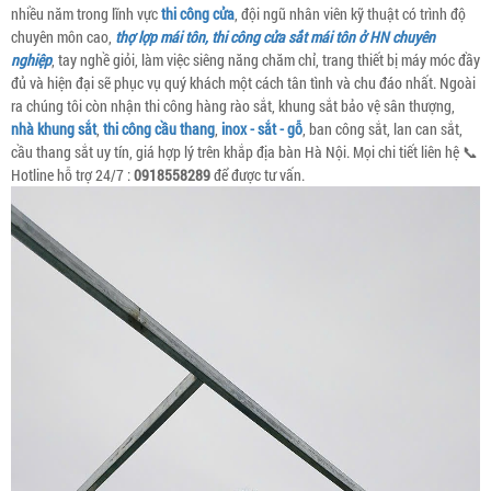
nhiều năm trong lĩnh vực
thi công cửa
, đội ngũ nhân viên kỹ thuật có trình độ
chuyên môn cao,
thợ lợp mái tôn, thi công cửa sắt mái tôn ở HN chuyên
nghiệp
, tay nghề giỏi, làm việc siêng năng chăm chỉ, trang thiết bị máy móc đầy
đủ và hiện đại sẽ phục vụ quý khách một cách tân tình và chu đáo nhất. Ngoài
ra chúng tôi còn nhận thi công hàng rào sắt, khung sắt bảo vệ sân thượng,
nhà khung sắt
,
thi công cầu thang
,
inox - sắt - gỗ
, ban công sắt, lan can sắt,
cầu thang sắt uy tín, giá hợp lý trên khắp địa bàn Hà Nội. Mọi chi tiết liên hệ 📞
Hotline hỗ trợ 24/7 :
0918558289
để được tư vấn.