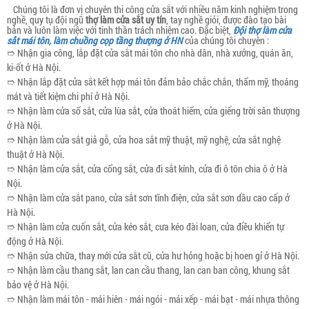
Chúng tôi là đơn vị chuyên thi công cửa sắt với nhiều năm kinh nghiệm trong
nghề, quy tụ đội ngũ
thợ làm cửa sắt uy tín
, tay nghề giỏi, được đào tạo bài
bản và luôn làm việc với tinh thần trách nhiệm cao. Đặc biệt,
Đội thợ làm cửa
sắt mái tôn, làm chuồng cọp tầng thượng ở HN
của chúng tôi chuyên :
➱ Nhận gia công, lắp đặt cửa sắt mái tôn cho nhà dân, nhà xưởng, quán ăn,
ki-ốt ở Hà Nội.
➱ Nhận lắp đặt cửa sắt kết hợp mái tôn đảm bảo chắc chắn, thẩm mỹ, thoáng
mát và tiết kiệm chi phí ở Hà Nội.
➱ Nhận làm cửa sổ sắt, cửa lùa sắt, cửa thoát hiểm, cửa giếng trời sân thượng
ở Hà Nội.
➱ Nhận làm cửa sắt giả gỗ, cửa hoa sắt mỹ thuật, mỹ nghệ, cửa sắt nghệ
thuật ở Hà Nội.
➱ Nhận làm cửa sắt, cửa cổng sắt, cửa đi sắt kính, cửa đi ô tôn chia ô ở Hà
Nội.
➱ Nhận làm cửa sắt pano, cửa sắt sơn tĩnh điện, cửa sắt sơn dầu cao cấp ở
Hà Nội.
➱ Nhận làm cửa cuốn sắt, cửa kéo sắt, cưa kéo đài loan, cửa điều khiển tự
động ở Hà Nội.
➱ Nhận sửa chữa, thay mới cửa sắt cũ, cửa hư hỏng hoặc bị hoen gỉ ở Hà Nội.
➱ Nhận làm cầu thang sắt, lan can cầu thang, lan can ban công, khung sắt
bảo vệ ở Hà Nội.
➱ Nhận làm mái tôn - mái hiên - mái ngói - mái xếp - mái bạt - mái nhựa thông