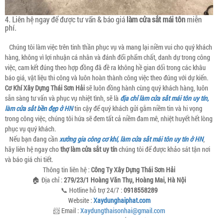
4. Liên hệ ngay để được tư vấn & báo giá
làm cửa sắt mái tôn
miễn
phí.
Chúng tôi làm việc trên tinh thần phục vụ và mang lại niềm vui cho quý khách
hàng, không vì lợi nhuận cá nhân và đánh đổi phẩm chất, danh dự trong công
việc, cam kết đúng theo hợp đồng đã đề ra không hề gian dối trong các khâu
báo giá, vật liệu thi công và luôn hoàn thành công việc theo đúng với dự kiến.
Cơ Khí Xây Dựng Thái Sơn Hải
sẽ luôn đồng hành cùng quý khách hàng, luôn
sẵn sàng tư vấn và phục vụ nhiệt tình, sẽ là
địa chỉ làm cửa sắt mái tôn uy tín,
làm cửa sắt bền đẹp ở HN
tin cậy để quý khách gửi gắm niềm tin và hi vọng
trong công việc, chúng tôi hứa sẽ đem tất cả niềm đam mê, nhiệt huyết hết lòng
phục vụ quý khách.
Nếu bạn đang cần
xưởng gia công cơ khí, làm cửa sắt mái tôn uy tín ở HN
,
hãy liên hệ ngay cho
thợ làm cửa sắt uy tín
chúng tôi để được khảo sát tận nơi
và báo giá chi tiết.
Thông tin liên hệ :
Công Ty Xây Dựng Thái Sơn Hải
🏠 Địa chỉ :
279/23/1 Hoàng Văn Thụ, Hoàng Mai, Hà Nội
📞 Hotline hỗ trợ 24/7 :
0918558289
Website :
Xaydunghaiphat.com
📨 Email :
Xaydungthaisonhai@gmail.com