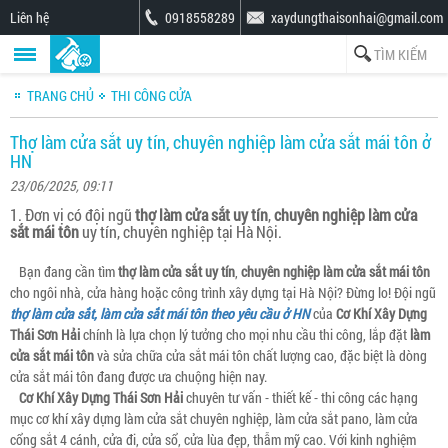
Liên hệ
0918558289
xaydungthaisonhai@gmail.com
TRANG CHỦ
THI CÔNG CỬA
Thợ làm cửa sắt uy tín, chuyên nghiệp làm cửa sắt mái tôn ở
HN
23/06/2025, 09:11
1. Đơn vị có đội ngũ
thợ làm cửa sắt uy tín
,
chuyên nghiệp làm cửa
sắt mái tôn
uy tín, chuyên nghiệp tại Hà Nội.
Bạn đang cần tìm
thợ làm cửa sắt uy tín
,
chuyên nghiệp làm cửa sắt mái tôn
cho ngôi nhà, cửa hàng hoặc công trình xây dựng tại Hà Nội? Đừng lo! Đội ngũ
thợ làm cửa sắt, làm cửa sắt mái tôn theo yêu cầu ở HN
của
Cơ Khí Xây Dựng
Thái Sơn Hải
chính là lựa chọn lý tưởng cho mọi nhu cầu thi công, lắp đặt
làm
cửa sắt mái tôn
và sửa chữa cửa sắt mái tôn chất lượng cao, đặc biệt là dòng
cửa sắt mái tôn đang được ưa chuộng hiện nay.
Cơ Khí Xây Dựng Thái Sơn Hải
chuyên tư vấn - thiết kế - thi công các hạng
mục cơ khí xây dựng làm cửa sắt chuyên nghiệp, làm cửa sắt pano, làm cửa
cổng sắt 4 cánh, cửa đi, cửa sổ, cửa lùa đẹp, thẫm mỹ cao. Với kinh nghiệm