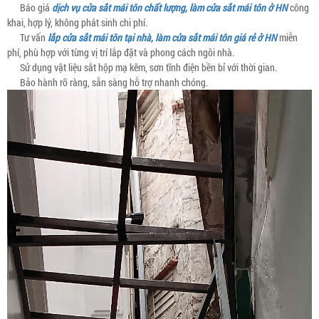
Báo giá
dịch vụ cửa sắt mái tôn chất lượng, làm cửa sắt mái tôn ở HN
công
khai, hợp lý, không phát sinh chi phí.
Tư vấn
lắp cửa sắt mái tôn tại nhà, làm cửa sắt mái tôn giá rẻ ở HN
miễn
phí, phù hợp với từng vị trí lắp đặt và phong cách ngôi nhà.
Sử dụng vật liệu sắt hộp mạ kẽm, sơn tĩnh điện bền bỉ với thời gian.
Bảo hành rõ ràng, sẵn sàng hỗ trợ nhanh chóng.