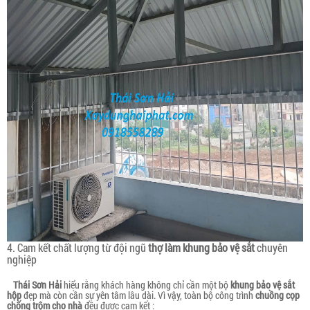
4. Cam kết chất lượng từ đội ngũ
thợ làm khung bảo vệ sắt
chuyên
nghiệp
Thái Sơn Hải
hiểu rằng khách hàng không chỉ cần một bộ
khung bảo vệ sắt
hộp
đẹp mà còn cần sự yên tâm lâu dài. Vì vậy, toàn bộ công trình
chuồng cọp
chống trộm cho nhà
đều được cam kết :