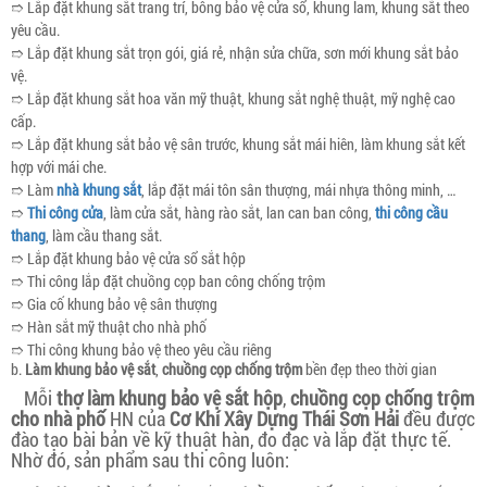
➱ Lắp đặt khung sắt trang trí, bông bảo vệ cửa sổ, khung lam, khung sắt theo
yêu cầu.
➱ Lắp đặt khung sắt trọn gói, giá rẻ, nhận sửa chữa, sơn mới khung sắt bảo
vệ.
➱ Lắp đặt khung sắt hoa văn mỹ thuật, khung sắt nghệ thuật, mỹ nghệ cao
cấp.
➱ Lắp đặt khung sắt bảo vệ sân trước, khung sắt mái hiên, làm khung sắt kết
hợp với mái che.
➱ Làm
nhà khung sắt
, lắp đặt mái tôn sân thượng, mái nhựa thông minh, …
➱
Thi công cửa
, làm cửa sắt, hàng rào sắt, lan can ban công,
thi công cầu
thang
, làm cầu thang sắt.
➱ Lắp đặt khung bảo vệ cửa sổ sắt hộp
➱ Thi công lắp đặt chuồng cọp ban công chống trộm
➱ Gia cố khung bảo vệ sân thượng
➱ Hàn sắt mỹ thuật cho nhà phố
➱ Thi công khung bảo vệ theo yêu cầu riêng
b.
Làm khung bảo vệ sắt
,
chuồng cọp chống trộm
bền đẹp theo thời gian
Mỗi
thợ làm khung bảo vệ sắt hộp
,
chuồng cọp chống trộm
cho nhà phố
HN của
Cơ Khí Xây Dựng Thái Sơn Hải
đều được
đào tạo bài bản về kỹ thuật hàn, đo đạc và lắp đặt thực tế.
Nhờ đó, sản phẩm sau thi công luôn: