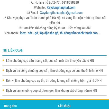
📞 Hotline hỗ trợ 24/7 :
0918558289
Website :
Xaydunghaiphat.com
📨 Email :
Xaydungthaisonhai@gmail.com
📍 Khu vực phục vụ: Toàn thành phố Hà Nội và vùng lân cận – hỗ trợ khảo sát
miễn phí.
🎯 Cam kết: Thi công đúng kỹ thuật – Bền vững lâu dài
Xem thêm :
inox - sắt - gỗ
,
lắp đặt sàn gỗ
,
thi công trần vách thạch cao
,…
TIN LIÊN QUAN
Làm chuồng cọp cầu thang sắt, cửa sắt mái tôn theo yêu cầu ở HN
Dịch vụ thi công chuồng cọp sắt, làm chuồng cọp có cửa thoát hiểm ở HN
Đơn vị làm chuồng cọp uy tín, thi công khung sắt chống trộm giá rẻ ở HN
Dịch vụ làm chuồng cọp sắt trọn gói, làm khung sắt chống trộm ở HN
Trang chủ
Giới thiệu