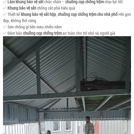
✅
Làm khung bảo vệ sắt
chắc chắn –
chuồng cọp chống trộm
chịu lực tốt
✅
Khung bảo vệ sắt
chống cắt phá hiệu quả
✅ Thiết kế
khung bảo vệ sắt hộp
,
chuồng cọp chống trộm cho nhà phố
HN gọn
đẹp, không thô cứng
✅ Sơn chống gỉ bền màu nhiều năm
✅ Đảm bảo
chuồng cọp chống trộm
an toàn cho trẻ nhỏ và người già