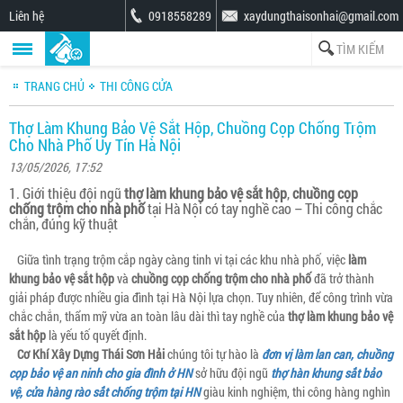
Liên hệ
0918558289
xaydungthaisonhai@gmail.com
TRANG CHỦ
THI CÔNG CỬA
Thợ Làm Khung Bảo Vệ Sắt Hộp, Chuồng Cọp Chống Trộm
Cho Nhà Phố Uy Tín Hà Nội
13/05/2026, 17:52
1. Giới thiệu đội ngũ
thợ làm khung bảo vệ sắt hộp
,
chuồng cọp
chống trộm cho nhà phố
tại Hà Nội có tay nghề cao – Thi công chắc
chắn, đúng kỹ thuật
Giữa tình trạng trộm cắp ngày càng tinh vi tại các khu nhà phố, việc
làm
khung bảo vệ sắt hộp
và
chuồng cọp chống trộm cho nhà phố
đã trở thành
giải pháp được nhiều gia đình tại Hà Nội lựa chọn. Tuy nhiên, để công trình vừa
chắc chắn, thẩm mỹ vừa an toàn lâu dài thì tay nghề của
thợ làm khung bảo vệ
sắt hộp
là yếu tố quyết định.
Cơ Khí Xây Dựng Thái Sơn Hải
chúng tôi tự hào là
đơn vị làm lan can, chuồng
cọp bảo vệ an ninh cho gia đình ở HN
sở hữu đội ngũ
thợ hàn khung sắt bảo
vệ, cửa hàng rào sắt chống trộm tại HN
giàu kinh nghiệm, thi công hàng nghìn