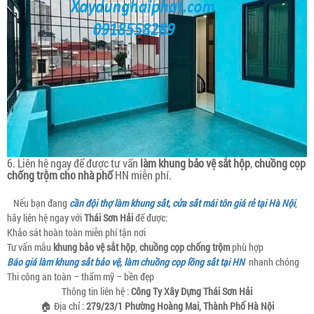
6. Liên hệ ngay để được tư vấn
làm khung bảo vệ sắt hộp
,
chuồng cọp
chống trộm cho nhà phố
HN miễn phí.
Nếu bạn đang
cần đội thợ làm khung sắt, cửa sắt mái tôn giá rẻ tại Hà Nội
,
hãy liên hệ ngay với
Thái Sơn Hải
để được:
Khảo sát hoàn toàn miễn phí tận nơi
Tư vấn mẫu
khung bảo vệ sắt hộp
,
chuồng cọp chống trộm
phù hợp
Báo giá làm khung sắt bảo vệ, làm chuồng cọp lồng sắt tại HN
nhanh chóng
Thi công an toàn – thẩm mỹ – bền đẹp
Thông tin liên hệ :
Công Ty Xây Dựng Thái Sơn Hải
🏠 Địa chỉ :
279/23/1 Phường Hoàng Mai, Thành Phố Hà Nội