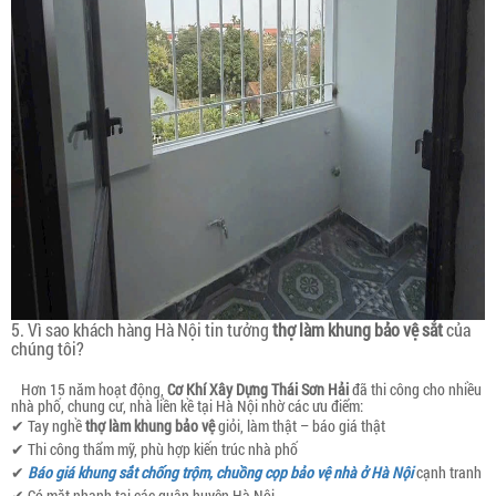
5. Vì sao khách hàng Hà Nội tin tưởng
thợ làm khung bảo vệ sắt
của
chúng tôi?
Hơn 15 năm hoạt động,
Cơ Khí Xây Dựng Thái Sơn Hải
đã thi công cho nhiều
nhà phố, chung cư, nhà liền kề tại Hà Nội nhờ các ưu điểm:
✔ Tay nghề
thợ làm khung bảo vệ
giỏi, làm thật – báo giá thật
✔ Thi công thẩm mỹ, phù hợp kiến trúc nhà phố
✔
Báo giá khung sắt chống trộm, chuồng cọp bảo vệ nhà ở Hà Nội
cạnh tranh
✔ Có mặt nhanh tại các quận huyện Hà Nội