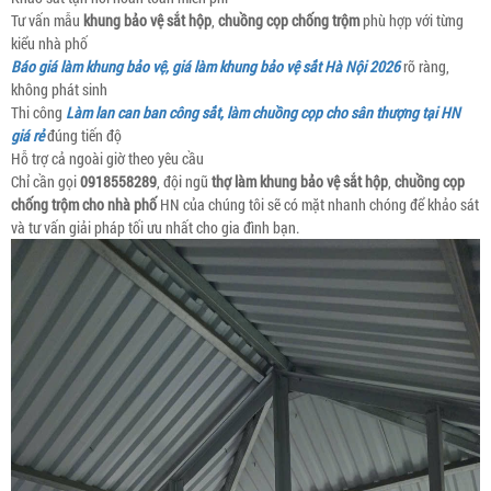
Tư vấn mẫu
khung bảo vệ sắt hộp
,
chuồng cọp chống trộm
phù hợp với từng
kiểu nhà phố
Báo giá làm khung bảo vệ, giá làm khung bảo vệ sắt Hà Nội 2026
rõ ràng,
không phát sinh
Thi công
Làm lan can ban công sắt, làm chuồng cọp cho sân thượng tại HN
giá rẻ
đúng tiến độ
Hỗ trợ cả ngoài giờ theo yêu cầu
Chỉ cần gọi
0918558289
, đội ngũ
thợ làm khung bảo vệ sắt hộp
,
chuồng cọp
chống trộm cho nhà phố
HN của chúng tôi sẽ có mặt nhanh chóng để khảo sát
và tư vấn giải pháp tối ưu nhất cho gia đình bạn.