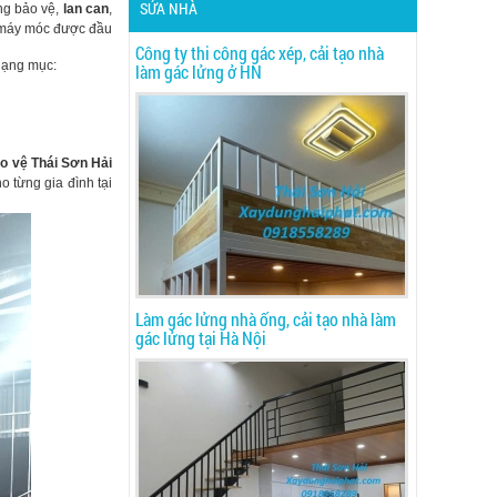
SỬA NHÀ
ng bảo vệ,
lan can
,
ị máy móc được đầu
Công ty thi công gác xép, cải tạo nhà
 hạng mục:
làm gác lửng ở HN
o vệ
Thái Sơn Hải
 từng gia đình tại
Làm gác lửng nhà ống, cải tạo nhà làm
gác lửng tại Hà Nội