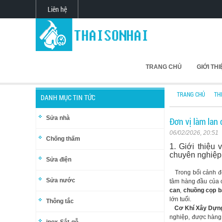
Liên hệ
TRANG CHỦ
GIỚI TH
TRANG CHỦ
TH
DANH MỤC TIN TỨC
Sửa nhà
Đơn vị làm lan
06/02/2026, 20:51
Chống thấm
1. Giới thiệu
chuyên nghiệp 
Sửa điện
Trong bối cảnh đô 
Sửa nước
tâm hàng đầu của c
can
,
chuồng cọp b
lớn tuổi.
Thông tắc
Cơ Khí Xây Dựng
nghiệp, được hàng 