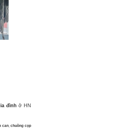
ia đình
ở HN
n can
,
chuồng cọp