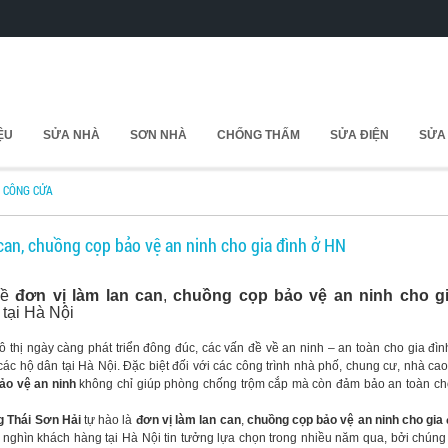
IỆU
SỬA NHÀ
SƠN NHÀ
CHỐNG THẤM
SỬA ĐIỆN
SỬA
I CÔNG CỬA
 can, chuồng cọp bảo vệ an ninh cho gia đình ở HN
 về
đơn vị làm lan can
,
chuồng cọp bảo vệ an ninh cho gi
tại Hà Nội
thị ngày càng phát triển đông đúc, các vấn đề về an ninh – an toàn cho gia đìn
ác hộ dân tại Hà Nội. Đặc biệt đối với các công trình nhà phố, chung cư, nhà cao
ảo vệ an ninh
không chỉ giúp phòng chống trộm cắp mà còn đảm bảo an toàn cho
 Thái Sơn Hải
tự hào là
đơn vị làm lan can
,
chuồng cọp bảo vệ an ninh cho gia 
nghìn khách hàng tại Hà Nội tin tưởng lựa chọn trong nhiều năm qua, bởi chúng