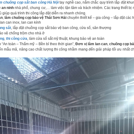
làm chuồng cọp sắt ban công Hà Nội
tay nghề cao, nắm chắc quy trình lắp đặt khu
 an ninh
nhà phố, chung cư,… làm việc tận tâm và trách nhiệm. Các trang thiết b
đủ giúp quá trình thi công lắp đặt diễn ra nhanh chóng.
an
,
làm chuồng cọp bảo vệ
Thái Sơn Hải
chuyên thiết kế – gia công – lắp đặt các
lan can inox, lan can kính
ung sắt
, lắp đặt chuồng cọp sắt bảo vệ ban công, cửa sổ, sân thượng
ảo vệ chống trộm cho nhà ở
ang
,
thi công cửa
, làm cửa sổ sắt mỹ thuật, khung bảo vệ an toàn
An toàn – Thẩm mỹ – Bền bỉ theo thời gian”,
Đơn vị làm lan can
,
chuồng cọp bả
ến mẫu mã, nâng cao chất lượng thi công nhằm mang đến giải pháp tối ưu nhất cho