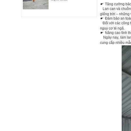
☛
Tăng cường bảo 
Lan can và chuồng 
giếng trời – những v
☛
Đảm bảo an toàn
Đối với các công tr
nguy cơ té ngã.
☛
Nâng cao tính t
Ngày nay, làm lan
cung cấp nhiều mẫu 