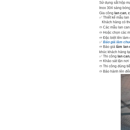
Sử dụng sắt hộp mạ
Inox 304 sáng bóng
Gia công
lan can
,
c
✅ Thiết kế mẫu lan
Khách hàng có thể
➱ Các mẫu lan can
➱ Hoặc chọn các mẫ
➱ Đặc biệt lên làm
✅
Báo giá làm chuồ
➱ Báo giá
làm lan 
khúc khách hàng tạ
✅ Thi công
lan can
➱ Khảo sát tận nơi
➱ Thi công đúng ti
➱ Bảo hành lên đế