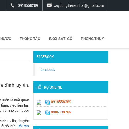
0918558289
xaydungthaisonhai@gmail.com
 NƯỚC
THÔNG TẮC
INOX-SẮT- GỖ
PHONG THỦY
FACEBOOK
facebook
a đình
uy tín,
HỖ TRỢ ONLINE
h luôn là mối quan
0918558289
 tầng, việc
làm lan
 trẻ nhỏ và người
0986739789
đình
uy tín, chuyên
 tôi sở hữu
đội thợ