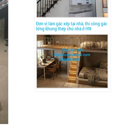
Đơn vị làm gác xép tại nhà, thi công gác
lửng khung thép cho nhà ở HN