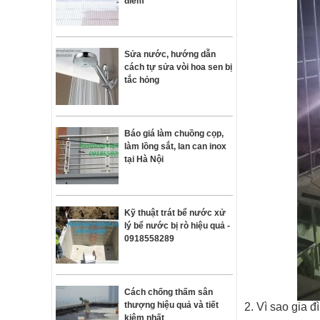
điểm
Sửa nước, hướng dẫn
cách tự sửa vòi hoa sen bị
tắc hỏng
Báo giá làm chuồng cọp,
làm lồng sắt, lan can inox
tại Hà Nội
Kỹ thuật trát bể nước xử
lý bể nước bị rò hiệu quả -
0918558289
Cách chống thấm sân
thượng hiệu quả và tiết
2. Vì sao gia 
kiệm nhất