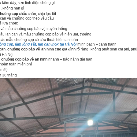
 kẽm dày, sơn tĩnh điện chống gỉ
, không han gỉ
huồng cọp
chắc chắn, chịu lực tốt
 can và chuồng cọp theo yêu cầu
 lựa chọn:
 và mẫu chuồng cọp bảo vệ truyền thống
u lan can và mẫu chuồng cọp bảo vệ hiện đại, thoáng
 các mẫu chuồng cọp có cửa thoát hiểm an toàn
ng cọp, làm lồng sắt, lan can inox tại Hà Nội
minh bạch – cạnh tranh
can
,
chuồng cọp bảo vệ an ninh cho gia đình
rõ ràng, không phát sinh chi phí, p
i Hà Nội.
,
chuồng cọp bảo vệ an ninh
nhanh – bảo hành dài hạn
 hoàn toàn miễn phí
ến độ
n 36 tháng