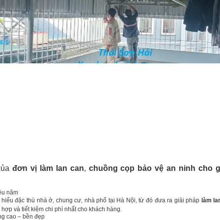
của
đơn vị làm lan can
,
chuồng cọp bảo vệ an ninh cho g
ều năm
hiểu đặc thù nhà ở, chung cư, nhà phố tại Hà Nội, từ đó đưa ra giải pháp
làm la
hợp và tiết kiệm chi phí nhất cho khách hàng.
ợng cao – bền đẹp