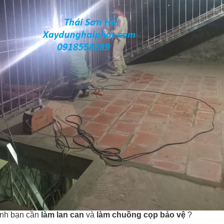
đình bạn cần
làm lan can
và
làm chuồng cọp bảo vệ
?