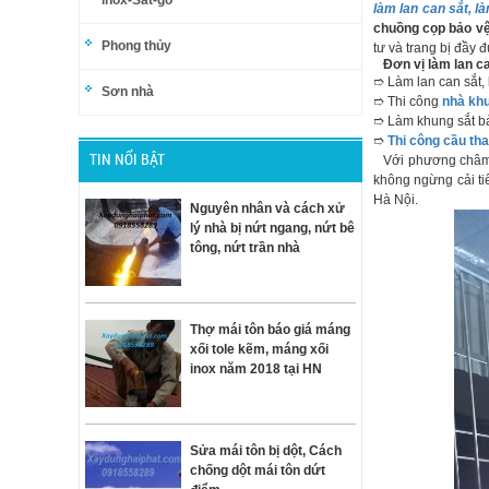
inox-Sắt-gỗ
làm lan can sắt, 
chuồng cọp bảo vệ
Phong thủy
tư và trang bị đầy 
Đơn vị làm lan c
➱ Làm lan can sắt, 
Sơn nhà
➱ Thi công
nhà kh
➱ Làm khung sắt b
➱
Thi công cầu th
TIN NỔI BẬT
Với phương châm “
không ngừng cải ti
Hà Nội.
Nguyên nhân và cách xử
lý nhà bị nứt ngang, nứt bê
tông, nứt trần nhà
Thợ mái tôn báo giá máng
xối tole kẽm, máng xối
inox năm 2018 tại HN
Sửa mái tôn bị dột, Cách
chống dột mái tôn dứt