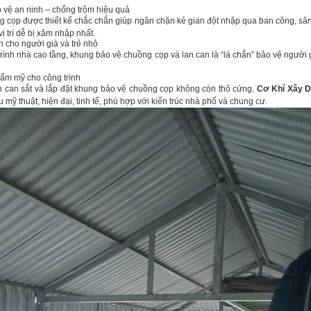
vệ an ninh – chống trộm hiệu quả
cọp được thiết kế chắc chắn giúp ngăn chặn kẻ gian đột nhập qua ban công, sân
ị trí dễ bị xâm nhập nhất.
 cho người già và trẻ nhỏ
ình nhà cao tầng, khung bảo vệ chuồng cọp và lan can là “lá chắn” bảo vệ người g
hẩm mỹ cho công trình
 can sắt và lắp đặt khung bảo vệ chuồng cọp không còn thô cứng.
Cơ Khí Xây D
mỹ thuật, hiện đại, tinh tế, phù hợp với kiến trúc nhà phố và chung cư.