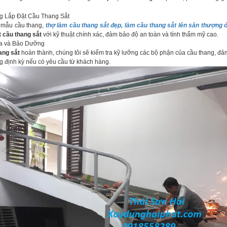
g Lắp Đặt Cầu Thang Sắt
t mẫu cầu thang,
thợ làm cầu thang sắt đẹp, làm cầu thang sắt lên sân thượng 
t cầu thang sắt
với kỹ thuật chính xác, đảm bảo độ an toàn và tính thẩm mỹ cao.
ra và Bảo Dưỡng
ang sắt
hoàn thành, chúng tôi sẽ kiểm tra kỹ lưỡng các bộ phận của cầu thang, đả
g định kỳ nếu có yêu cầu từ khách hàng.