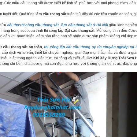
Các mẫu cầu thang sắt được thiết kế tinh tế, phù hợp với mọi phong cách kiến t
uyệt đối: Quá trình
làm cầu thang sắt
tuân thủ đầy đủ các tiêu chuẩn an toàn, g
 hữu
đội thợ thi công cầu thang sắt, làm cầu thang sắt ở Hà Nội
giàu kinh nghiệm
 hàng trong suốt quá trình thi công
lắp đặt cầu thang sắt
. Mỗi công trình đều đượ
ho đến khi hoàn thiện, đảm bảo rằng bạn sẽ nhận được sản phẩm không chỉ đẹp m
ặt cầu thang sắt an toàn
,
thi công lắp đặt cầu thang uy tín chuyên nghiệp tạ
 cấp dịch vụ tư vấn, thiết kế chuyên nghiệp, giải đáp mọi thắc mắc và đưa ra giả
hiểu biết trong ngành kiến trúc, thi công và thiết kế,
Cơ Khí Xây Dựng Thái Sơn H
, không chỉ bền, chất lượng mà còn đẹp, phù hợp với không gian kiến trúc, đáp ứn