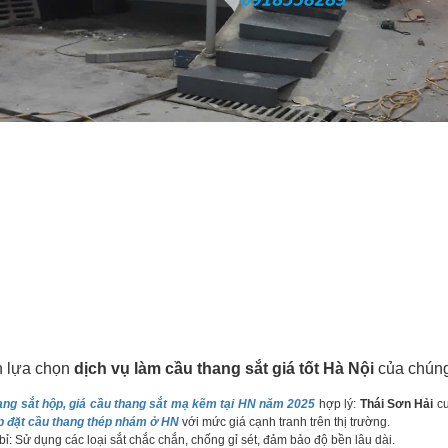
n lựa chọn
dịch vụ làm cầu thang sắt giá tốt Hà Nội
của chúng
ang sắt hộp, giá cầu thang sắt mạ kẽm tại HN năm 2025
hợp lý:
Thái Sơn Hải
cu
ắp đặt cầu thang thép nhám ở HN
với mức giá cạnh tranh trên thị trường.
: Sử dụng các loại sắt chắc chắn, chống gỉ sét, đảm bảo độ bền lâu dài.