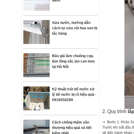
điểm
Sửa nước, hướng dẫn
cách tự sửa vòi hoa sen bị
tắc hỏng
Báo giá làm chuồng cọp,
làm lồng sắt, lan can inox
tại Hà Nội
Kỹ thuật trát bể nước xử
lý bể nước bị rò hiệu quả -
0918558289
2. Quy trình
lắ
➩ Bước 1: Khảo Sá
Cách chống thấm sân
Trước khi bắt đầu t
thượng hiệu quả và tiết
sẽ tiến hành khảo
kiệm nhất