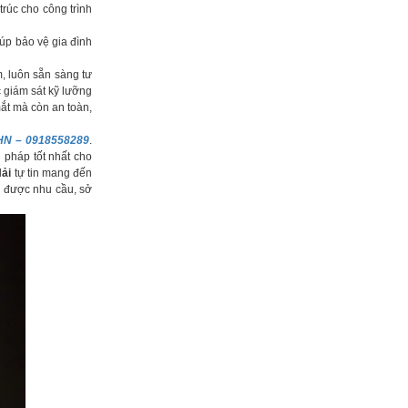
rúc cho công trình
iúp bảo vệ gia đình
, luôn sẵn sàng tư
c giám sát kỹ lưỡng
ắt mà còn an toàn,
i HN – 0918558289
.
i pháp tốt nhất cho
ải
tự tin mang đến
g được nhu cầu, sở