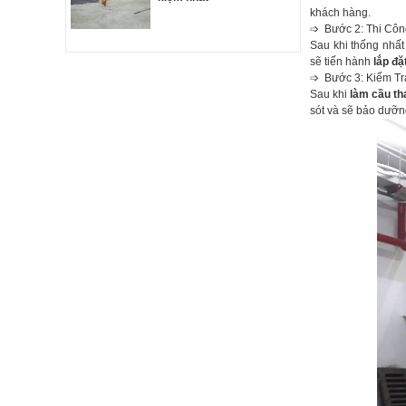
khách hàng.
➩ Bước 2: Thi Côn
Sau khi thống nhấ
sẽ tiến hành
lắp đặ
➩ Bước 3: Kiểm T
Sau khi
làm cầu th
sót và sẽ bảo dưỡn