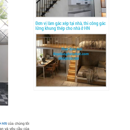
Đơn vị làm gác xép tại nhà, thi công gác
lửng khung thép cho nhà ở HN
 ở HN
của chúng tôi
an và yêu cầu của