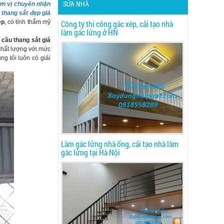
SỬA NHÀ
ơn vị chuyên nhận
 thang sắt đẹp giá
ẹp
, có tính thẩm mỹ
Công ty thi công gác xép, cải tạo nhà
làm gác lửng ở HN
 cầu thang sắt giá
hất lượng với mức
ng tôi luôn có giải
Làm gác lửng nhà ống, cải tạo nhà làm
gác lửng tại Hà Nội