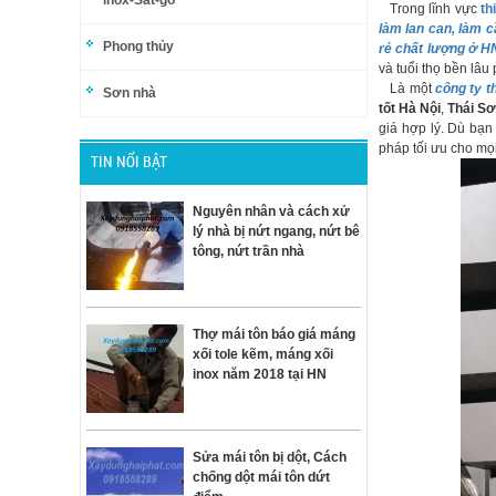
inox-Sắt-gỗ
Trong lĩnh vực
th
làm lan can, làm c
Phong thủy
rẻ chất lượng ở H
và tuổi thọ bền lâu
Là một
công ty t
Sơn nhà
tốt Hà Nội
,
Thái Sơ
giá hợp lý. Dù bạn
pháp tối ưu cho mọ
TIN NỔI BẬT
Nguyên nhân và cách xử
lý nhà bị nứt ngang, nứt bê
tông, nứt trần nhà
Thợ mái tôn báo giá máng
xối tole kẽm, máng xối
inox năm 2018 tại HN
Sửa mái tôn bị dột, Cách
chống dột mái tôn dứt