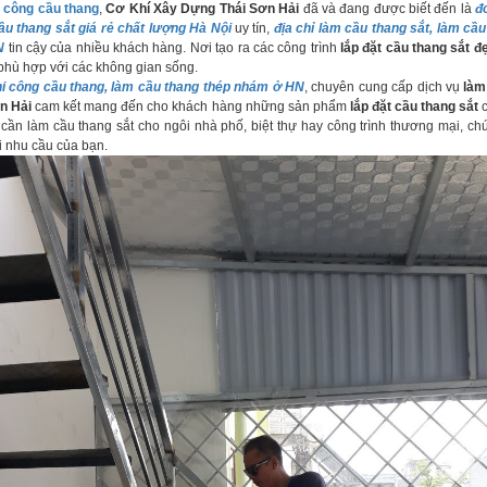
i công cầu thang
,
Cơ Khí Xây Dựng Thái Sơn Hải
đã và đang được biết đến là
đ
ầu thang sắt giá rẻ chất lượng Hà Nội
uy tín,
địa chỉ làm cầu thang sắt, làm cầu
N
tin cậy của nhiều khách hàng. Nơi tạo ra các công trình
lắp đặt cầu thang sắt đ
 phù hợp với các không gian sống.
hi công cầu thang, làm cầu thang thép nhám ở HN
, chuyên cung cấp dịch vụ
làm
n Hải
cam kết mang đến cho khách hàng những sản phẩm
lắp đặt cầu thang sắt
c
 cần làm cầu thang sắt cho ngôi nhà phố, biệt thự hay công trình thương mại, chú
i nhu cầu của bạn.