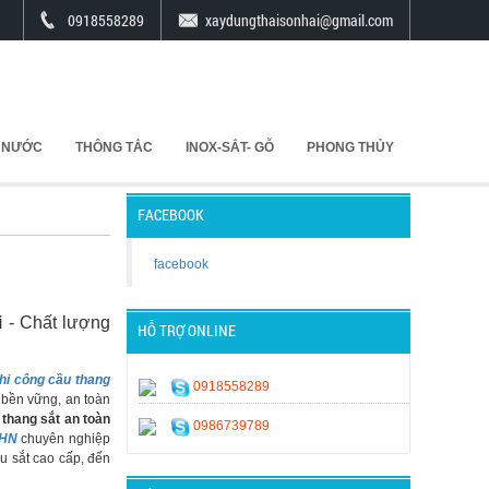
0918558289
xaydungthaisonhai@gmail.com
 NƯỚC
THÔNG TẮC
INOX-SẮT- GỖ
PHONG THỦY
FACEBOOK
facebook
i
- Chất lượng
HỖ TRỢ ONLINE
hi công cầu thang
0918558289
 bền vững, an toàn
 thang sắt an toàn
0986739789
 HN
chuyên nghiệp
iệu sắt cao cấp, đến