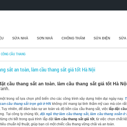
IỆU
SỬA NHÀ
SƠN NHÀ
CHỐNG THẤM
SỬA ĐIỆN
SỬA
I CÔNG CẦU THANG
ng sắt an toàn, làm cầu thang sắt giá tốt Hà Nội
đặt cầu thang sắt an toàn
,
làm cầu thang sắt giá tốt Hà Nộ
ranh.
ột trong số lựa chọn phổ biến cho các công trình xây dựng hiện đại ngày nay.
T
n can cầu thang sắt trọn gói ở HN
không chỉ mang lại tính thẩm mỹ cao mà còn rất
 Tuy nhiên, để đảm bảo sự an toàn và độ bền của cầu thang sắt, việc
lắp đặt cầu
ng. Tại công ty chúng tôi,
đội ngũ thợ làm cầu thang sắt, làm cầu thang xoắn ở
ừng chi tiết trong quá trình lắp đặt
làm cầu thang sắt giá tốt
, từ việc chọn chất l
iêu chuẩn kỹ thuật, giúp bạn có một chiếc cầu thang vững chãi và an toàn.