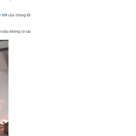
ở HN
của chúng tôi
m bảo không có sai