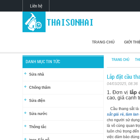
Liên hệ
TRANG CHỦ
GIỚI TH
TRANG CHỦ
TH
DANH MỤC TIN TỨC
Sửa nhà
Lắp đặt cầu tha
04/03/2025, 08:36
Chống thấm
1. Đơn vị
lắp 
cao, giá cạnh t
Sửa điện
Cầu thang sắt là m
Sửa nước
sắt giá rẻ, làm la
cho người sử dụng.
là vô cùng quan trọ
Thông tắc
luôn chú trọng đến t
việc đảm bảo đúng t