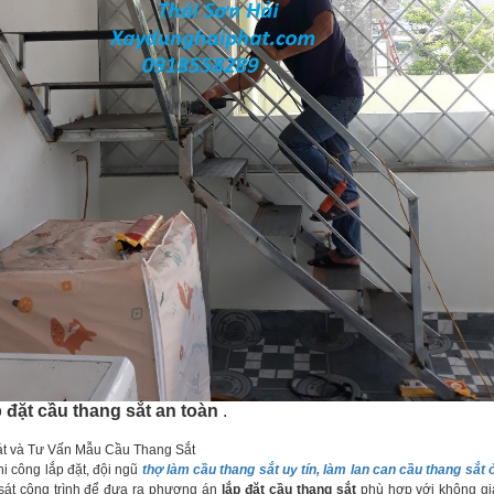
p đặt cầu thang sắt an toàn
.
t và Tư Vấn Mẫu Cầu Thang Sắt
hi công lắp đặt, đội ngũ
thợ làm cầu thang sắt uy tín, làm lan can cầu thang sắt
 sát công trình để đưa ra phương án
lắp đặt cầu thang sắt
phù hợp với không gi