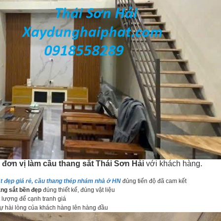
a
đơn vị làm cầu thang sắt
Thái Sơn Hải
với khách hàng.
t đẹp giá rẻ, cầu thang thép nhám nhà ở HN
đúng tiến độ đã cam kết
ang sắt bền đẹp
đúng thiết kế, đúng vật liệu
lượng để cạnh tranh giá
sự hài lòng của khách hàng lên hàng đầu