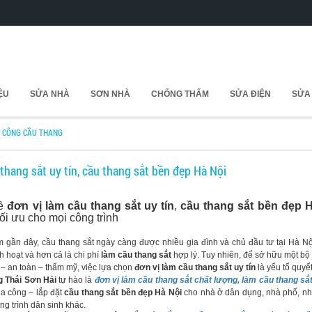
IỆU
SỬA NHÀ
SƠN NHÀ
CHỐNG THẤM
SỬA ĐIỆN
SỬA
I CÔNG CẦU THANG
thang sắt uy tín, cầu thang sắt bền đẹp Hà Nội
về
đơn vị làm cầu thang sắt uy tín
,
cầu thang sắt bền đẹp 
tối ưu cho mọi công trình
ần đây, cầu thang sắt ngày càng được nhiều gia đình và chủ đầu tư tại Hà Nộ
nh hoạt và hơn cả là chi phí
làm cầu thang sắt
hợp lý. Tuy nhiên, để sở hữu một bộ
– an toàn – thẩm mỹ, việc lựa chọn
đơn vị làm cầu thang sắt uy tín
là yếu tố quyết
 Thái Sơn Hải
tự hào là
đơn vị làm cầu thang sắt chất lượng, làm cầu thang sắt
ia công – lắp đặt
cầu thang sắt bền đẹp Hà Nội
cho nhà ở dân dụng, nhà phố, nh
ng trình dân sinh khác.