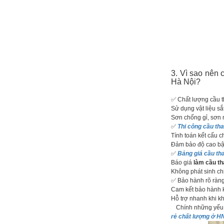
3. Vì sao nên
Hà Nội?
✅ Chất lượng cầu t
Sử dụng vật liệu sắ
Sơn chống gỉ, sơn 
✅
Thi công cầu tha
Tính toán kết cấu c
Đảm bảo độ cao bậc
✅
Bảng giá cầu tha
Báo giá
làm cầu th
Không phát sinh chi
✅ Bảo hành rõ ràn
Cam kết bảo hành k
Hỗ trợ nhanh khi k
Chính những yếu 
rẻ chất lượng ở H