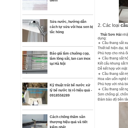
điểm
Sửa nước, hướng dẫn
2. Các loại
cầu
cách tự sửa vòi hoa sen bị
tắc hỏng
Thái Sơn Hải
nhận
dụng:
🔹 Cầu thang sắt x
Thiết kế hiện đại, t
Phù hợp cho nhà ốn
Báo giá làm chuồng cọp,
🔹 Cầu thang sắt h
làm lồng sắt, lan can inox
Kết cấu khung sắt h
tại Hà Nội
Dễ kết hợp với mặt
🔹 Cầu thang sắt m
Hoa văn uốn nghệ t
Phù hợp với nhà bi
Kỹ thuật trát bể nước xử
🔹 Cầu thang sắt ng
lý bể nước bị rò hiệu quả -
Sơn chống gỉ, chố
0918558289
Đảm bảo độ bền lâu 
Cách chống thấm sân
thượng hiệu quả và tiết
kiệm nhất