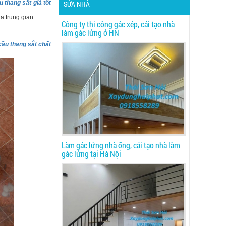
u thang sắt giá tốt
SỬA NHÀ
ua trung gian
Công ty thi công gác xép, cải tạo nhà
làm gác lửng ở HN
cầu thang sắt chất
Làm gác lửng nhà ống, cải tạo nhà làm
gác lửng tại Hà Nội