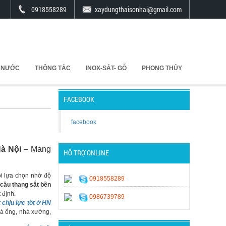
0918558289
xaydungthaisonhai@gmail.com
 NƯỚC
THÔNG TẮC
INOX-SẮT- GỖ
PHONG THỦY
FACEBOOK
facebook
Hà Nội
– Mang
HỖ TRỢ ONLINE
i lựa chọn nhờ độ
0918558289
cầu thang sắt bền
 định.
0986739789
 chịu lực tốt ở HN
à ống, nhà xưởng,