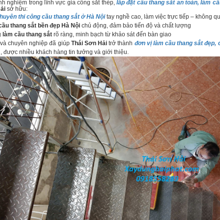
 nghiệm trong lĩnh vực gia công sắt thép,
lắp đặt cầu thang sắt an toàn, làm cầ
ải
sở hữu:
chuyên thi công cầu thang sắt ở Hà Nội
tay nghề cao, làm việc trực tiếp – không q
cầu thang sắt bền đẹp Hà Nội
chủ động, đảm bảo tiến độ và chất lượng
g
làm cầu thang sắt
rõ ràng, minh bạch từ khảo sát đến bàn giao
và chuyên nghiệp đã giúp
Thái Sơn Hải
trở thành
đơn vị làm cầu thang sắt đẹp, 
n, được nhiều khách hàng tin tưởng và giới thiệu.