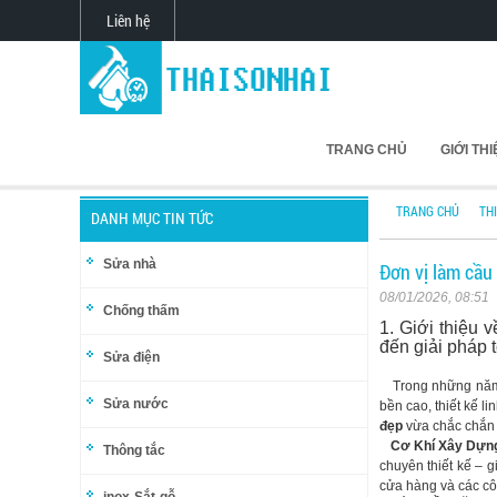
Liên hệ
TRANG CHỦ
GIỚI TH
TRANG CHỦ
TH
DANH MỤC TIN TỨC
Sửa nhà
Đơn vị làm cầu 
08/01/2026, 08:51
Chống thấm
1. Giới thiệu 
đến giải pháp 
Sửa điện
Trong những năm g
Sửa nước
bền cao, thiết kế li
đẹp
vừa chắc chắn 
Cơ Khí Xây Dựng
Thông tắc
chuyên thiết kế – g
cửa hàng và các cô