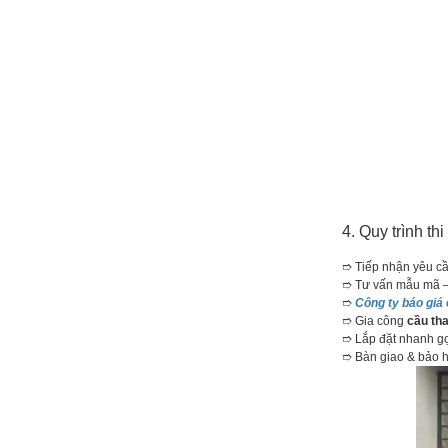
4. Quy trình th
➱ Tiếp nhận yêu cầu
➱ Tư vấn mẫu mã – 
➱
Công ty báo giá 
➱ Gia công
cầu th
➱ Lắp đặt nhanh gọ
➱ Bàn giao & bảo h