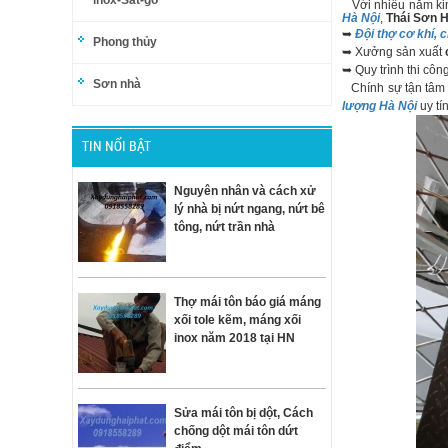
inox-Sắt-gỗ
Với nhiều năm kinh
Hà Nội
,
Thái Sơn H
➥
Đội thợ cơ khí, 
Phong thủy
➥ Xưởng sản xuất
➥ Quy trình thi côn
Sơn nhà
Chính sự tận tâm 
lượng Hà Nội
uy tí
TIN NỔI BẬT
Nguyên nhân và cách xử
lý nhà bị nứt ngang, nứt bê
tông, nứt trần nhà
Thợ mái tôn báo giá máng
xối tole kẽm, máng xối
inox năm 2018 tại HN
Sửa mái tôn bị dột, Cách
chống dột mái tôn dứt