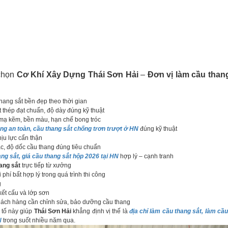
 chọn
Cơ Khí Xây Dựng Thái Sơn Hải
–
Đơn vị làm cầu thang
hang sắt bền đẹp theo thời gian
t thép đạt chuẩn, độ dày đúng kỹ thuật
mạ kẽm, bền màu, hạn chế bong tróc
ng an toàn, cầu thang sắt chống trơn trượt ở HN
đúng kỹ thuật
hịu lực cẩn thận
, độ dốc cầu thang đúng tiêu chuẩn
ng sắt, giá cầu thang sắt hộp 2026 tại HN
hợp lý – cạnh tranh
ang sắt
trực tiếp từ xưởng
 phí bất hợp lý trong quá trình thi công
g
ết cấu và lớp sơn
hách hàng cần chỉnh sửa, bảo dưỡng cầu thang
tố này giúp
Thái Sơn Hải
khẳng định vị thế là
địa chỉ làm cầu thang sắt, làm cầu
N
trong suốt nhiều năm qua.