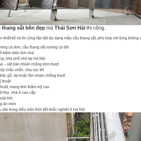
 thang sắt bền đẹp
mà
Thái Sơn Hải
thi công.
 thiết kế và thi công lắp đặt đa dạng mẫu cầu thang sắt, phù hợp với từng không 
ương cá đơn, cầu thang sắt xương cá đôi
iết kiệm diện tích nhà
g, nhà phố nhỏ tại Hà Nội
ộp – sắt bản nhám chống trơn trượt
ộp chắc chắn, chịu lực tốt
 bậc gỗ, đá hoặc tôn nhám chống trượt
ỹ thuật
huật, mang tính thẩm mỹ cao
ệt thự, nhà ở cao cấp
oài trời
ng ăn mòn
dài trong điều kiện thời tiết khắc nghiệt ở Hà Nội