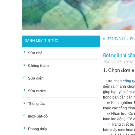
TRANG CHỦ
PH
DANH MỤC TIN TỨC
Sửa nhà
Đội ngũ thi cô
19/03/2025, 18:07
Chống thấm
1. Chọn
đơn v
Sửa điện
Lựa chọn
công ty
diễn ra nhanh chóng
Sửa nước
giúp bạn yên tâm v
trọng bạn cần cân 
➱ Kinh nghiệm: Ưu
Thông tắc
khảo các công trìn
➱ Nhân lực: Có
inox-Sắt-gỗ
toàn lao động. Có đ
➱ Trang thiết bị: 
Phong thủy
bảo máy móc hoạt độ