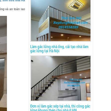
g, sơn sửa nhà Hà
công và an toàn lao
Làm gác lửng nhà ống, cải tạo nhà làm
gác lửng tại Hà Nội
Đơn vị làm gác xép tại nhà, thi công gác
lửng khung thép cho nhà ở HN