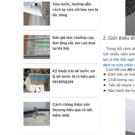
Sửa nước, hướng dẫn
cách tự sửa vòi hoa sen bị
tắc hỏng
Báo giá làm chuồng cọp,
2. Giới thiệu d
làm lồng sắt, lan can inox
tại Hà Nội
Trong bối cảnh đô 
Với nhiều năm kinh
lực ở HN
,
Đội ngũ 
dịch vụ sửa chữa 
Cam kết của
đội 
Kỹ thuật trát bể nước xử
☛
Đảm bảo an toàn
lý bể nước bị rò hiệu quả -
☛
Chất lượng cao:
0918558289
☛
Tiến độ nhanh 
☛
Bảo hành dài hạn
Cách chống thấm sân
thượng hiệu quả và tiết
kiệm nhất