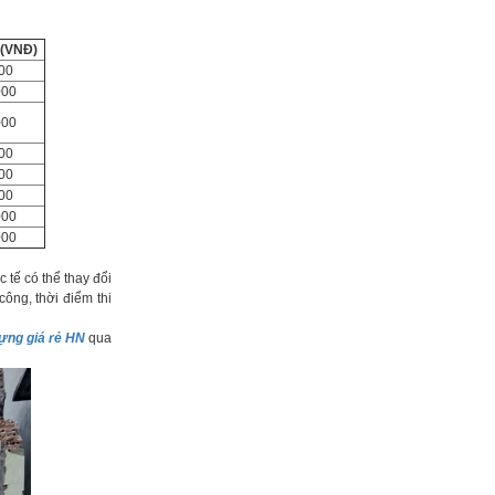
 (VNĐ)
00
000
000
00
00
00
000
000
 tế có thể thay đổi
công, thời điểm thi
ựng giá rẻ HN
qua