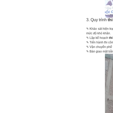
3. Quy trình
th
✎ Khảo sát hiện trạ
mức độ khó khăn.
✎ Lập kế hoạch
th
✎ Tiến hành thi côn
✎ Vận chuyển phế th
✎ Bàn giao mặt bằn