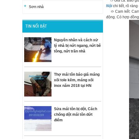
➱ Giá cả: Báo giá 
Nội
chi tiết, rõ ràn
Sơn nhà
➱ Cam kết: Cam kế
động. Có hợp đồng 
TIN NỔI BẬT
Nguyên nhân và cách xử
lý nhà bị nứt ngang, nứt bê
tông, nứt trần nhà
Thợ mái tôn báo giá máng
xối tole kẽm, máng xối
inox năm 2018 tại HN
Sửa mái tôn bị dột, Cách
chống dột mái tôn dứt
điểm