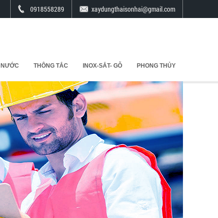
0918558289
xaydungthaisonhai@gmail.com
 NƯỚC
THÔNG TẮC
INOX-SẮT- GỖ
PHONG THỦY