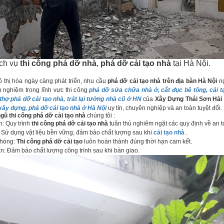
ịch vụ
thi công phá dỡ nhà
,
phá dỡ cải tạo nhà
tại Hà Nội.
thị hóa ngày càng phát triển, nhu cầu
phá dỡ cải tạo nhà trên địa bàn Hà Nội
ng
 nghiệm trong lĩnh vực thi công
phá dỡ sửa chữa nhà ở, cắt đục bê tông, cải t
thợ phá dỡ cải tạo nhà, trát lại tường nhà cũ ở HN
của
Xây Dựng Thái Sơn Hải
xây dựng, phá dỡ cải tạo nhà ở Hà Nội
uy tín, chuyên nghiệp và an toàn tuyệt đối.
ngũ thi công phá dỡ cải tạo nhà
chúng tôi :
: Quy trình
thi công phá dỡ cải tạo nhà
tuân thủ nghiêm ngặt các quy định về an t
 Sử dụng vật liệu bền vững, đảm bảo chất lượng sau khi
cải tạo nhà
.
chóng:
Thi công phá dỡ cải tạo
luôn hoàn thành đúng thời hạn cam kết.
: Đảm bảo chất lượng công trình sau khi bàn giao.