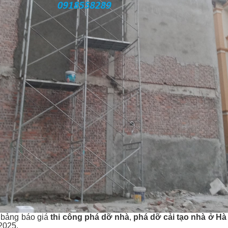
à bảng báo giá
thi công phá dỡ nhà
,
phá dỡ cải tạo nhà ở Hà
2025.