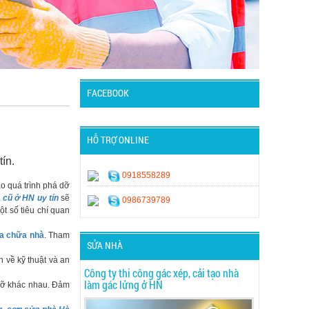
FACEBOOK
HỖ TRỢ ONLINE
tín.
0918558289
ảo quá trình phá dỡ
 cũ ở HN uy tín
sẽ
0986739789
ột số tiêu chí quan
ửa chữa nhà
. Tham
SỬA NHÀ
 về kỹ thuật và an
Công ty thi công gác xép, cải tạo nhà
làm gác lửng ở HN
 dỡ khác nhau. Đảm