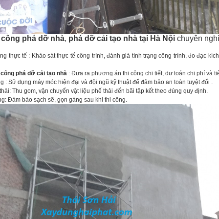
i công phá dỡ nhà
,
phá dỡ cải tạo nhà tại Hà Nội
chuyên nghi
ng thực tế : Khảo sát thực tế công trình, đánh giá tình trạng công trình, đo đạc kíc
i công phá dỡ cải tạo nhà
: Đưa ra phương án thi công chi tiết, dự toán chi phí và t
g : Sử dụng máy móc hiện đại và đội ngũ kỹ thuật để đảm bảo an toàn tuyệt đối .
ải: Thu gom, vận chuyển vật liệu phế thải đến bãi tập kết theo đúng quy định.
g: Đảm bảo sạch sẽ, gọn gàng sau khi thi công.