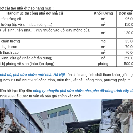
dỡ cải tạo nhà ở
theo hạng mục :
Hạng mục thi công phá dỡ nhà cũ
Khối lượng
Đơn giá
2
trát tường cũ
m
95.0
2
 tường (ốp vệ sinh, ban công,…)
m
110.
 vệ sinh, nền nhà,… (tuỳ thuộc vào độ dày mỏng của
2
m
120.
 chân tường
md
35.0
2
n thạch cao
m
70.0
2
h thạch cao
m
70.0
 kính, cửa gỗ (tháo dỡ tận dụng)
bộ
250.
t bị phòng vệ sinh (tháo tận dụng)
phòng
500.
 nhà cũ, phá sửa chữa mới nhất Hà Nội
trên chỉ mang tính chất tham khảo, giá thực
g hợp cụ thể như: vị trí công trình, diện tích, kết cấu công trình, phương pháp thi 
ên hệ trực tiếp đến
công ty chuyên phá sửa chữa nhà, phá dỡ công trình xây d
8558289
để được tư vấn và báo giá chính xác nhất.