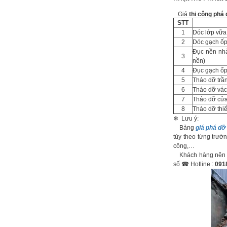
Giá
thi công phá 
STT
1
Dóc lớp vữa 
2
Dóc gạch ốp
Đục nền nhà
3
nền)
4
Đục gạch ốp
5
Tháo dỡ trầ
6
Tháo dỡ vác
7
Tháo dỡ cửa
8
Tháo dỡ thiế
❄ Lưu ý:
Bảng
giá phá dỡ
tùy theo từng trườn
công,…
Khách hàng nên li
số ☎ Hotline :
091