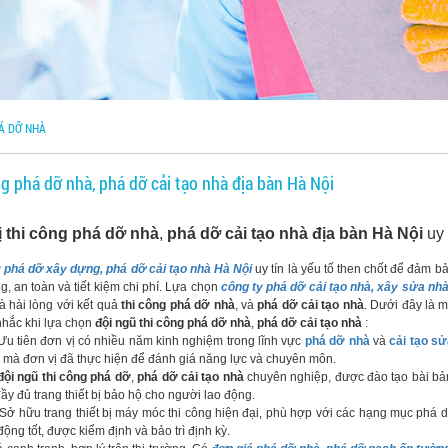
Á DỠ NHÀ
ng phá dỡ nhà, phá dỡ cải tạo nhà địa bàn Hà Nội
ị thi công phá dỡ nhà
,
phá dỡ cải tạo nhà địa bàn Hà Nội
uy 
 phá dỡ xây dựng, phá dỡ cải tạo nhà Hà Nội
uy tín là yếu tố then chốt để đảm b
, an toàn và tiết kiệm chi phí. Lựa chọn
công ty phá dỡ cải tạo nhà, xây sửa nhà
à hài lòng với kết quả
thi công phá dỡ nhà
, và
phá dỡ cải tạo nhà
. Dưới đây là m
nhắc khi lựa chọn
đội ngũ thi công phá dỡ nhà
,
phá dỡ cải tạo nhà
:
 tiên đơn vị có nhiều năm kinh nghiệm trong lĩnh vực
phá dỡ nhà
và
cải tạo s
h mà đơn vị đã thực hiện để đánh giá năng lực và chuyên môn.
đội ngũ thi công phá dỡ
,
phá dỡ cải tạo nhà
chuyên nghiệp, được đào tạo bài bản
ầy đủ trang thiết bị bảo hộ cho người lao động.
Sở hữu trang thiết bị máy móc thi công hiện đại, phù hợp với các hạng mục phá
ng tốt, được kiểm định và bảo trì định kỳ.