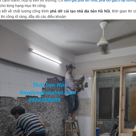
cạnh tranh, hợp lý trên thị trường. Có
đơn giá phá dỡ nhà, phá dỡ gạch ốp tườn
g cho từng hạng mục thi công.
t về chất lượng công trình
phá dỡ cải tạo nhà địa bàn Hà Nội
, thời gian thi 
thi công rõ ràng, đầy đủ các điều khoản.