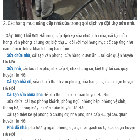
2. Các hạng mục
nâng cấp nhà cửa
trong gói
dịch vụ đội thợ sửa nhà
.
Xây Dựng Thái Sơn Hải
cung cấp dịch vụ sửa chữa nhà cửa, cải tạo cửa
hàng, văn phòng, chung cư, biệt thự ,… đối với mọi hạng mục để đáp ứng nhu
cầu từ mọi đơn vị khách hàng bao gồm:
Sửa chữa nhà
, cải tạo văn phòng, cửa hàng, quán ăn,… tại các quận huyện
Hà Nội
Sửa nhà
, cải tạo nhà phố, nhà cấp 4, nhà chung cư, biệt thự tại các quận
huyện Hà Nội
Cải tạo nhà cũ
, sửa nhà ở thành văn phòng, cửa hàng… tại các quận huyện
Hà Nội
Cải tạo sửa chữa nhà
để cho thuê tại các quận huyện Hà Nội
Sửa chữa, cải tạo phòng khách, phòng ngủ, phòng bếp, phòng vệ sinh,
thang bộ, thang máy tại các quận huyện Hà Nội
Cải tạo thiết kế lại phòng ở chung cư, nhà phố, nhà cấp 4… tại các quận
huyện Hà Nội
Phá dỡ nhà
, phá tường ngăn phòng, đục lại nền gạch cũ tại các quận huyện
Hà Nội