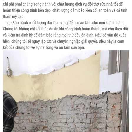
Chi phí phải chăng song hành với chất lượng
dịch vụ đội thợ sửa nhà
tốt để
hoàn thiện công trình bền đẹp, chất lượng đảm bảo kiên cố, an toàn và cả tính
thẩm mỹ cao.
👉 Bảo hành chất lượng dài lâu mang đến sự an tâm cho mọi khách hàng.
Chúng tôi không chỉ kết thúc dự án khi công trình hoàn thành, mà còn theo dõi
và kiểm tra định kỳ để đảm bảo rằng mọi thứ đều ổn định. Nếu có vấn đề xuất
hiện, chúng tôi sẽ ngay lập tức và chuyên nghiệp giải quyết. Điều này là cam
kết của chúng tôi về sự hài lòng và an tâm của bạn.