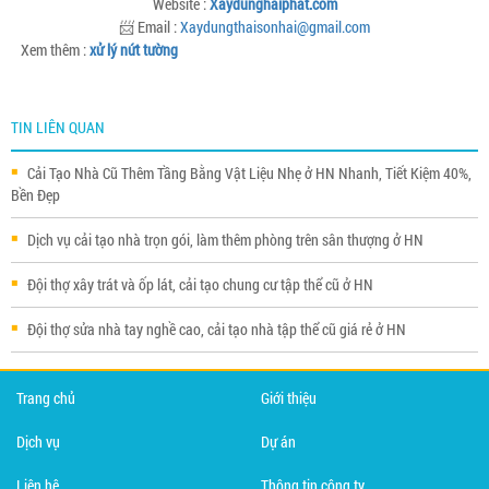
Website :
Xaydunghaiphat.com
📨 Email :
Xaydungthaisonhai@gmail.com
Xem thêm :
xử lý nứt tường
TIN LIÊN QUAN
Cải Tạo Nhà Cũ Thêm Tầng Bằng Vật Liệu Nhẹ ở HN Nhanh, Tiết Kiệm 40%,
Bền Đẹp
Dịch vụ cải tạo nhà trọn gói, làm thêm phòng trên sân thượng ở HN
Đội thợ xây trát và ốp lát, cải tạo chung cư tập thể cũ ở HN
Đội thợ sửa nhà tay nghề cao, cải tạo nhà tập thể cũ giá rẻ ở HN
Trang chủ
Giới thiệu
Dịch vụ
Dự án
Liên hệ
Thông tin công ty