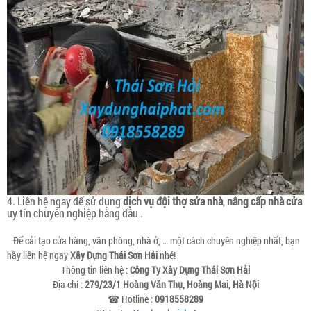
4. Liên hệ ngay để sử dụng
dịch vụ đội thợ sửa nhà
,
nâng cấp nhà cửa
uy tín chuyên nghiệp hàng đầu .
Để cải tạo cửa hàng, văn phòng, nhà ở, … một cách chuyên nghiệp nhất, bạn
hãy liên hệ ngay
Xây Dựng Thái Sơn Hải
nhé!
Thông tin liên hệ :
Công Ty Xây Dựng Thái Sơn Hải
Địa chỉ :
279/23/1 Hoàng Văn Thụ, Hoàng Mai, Hà Nội
☎ Hotline :
0918558289