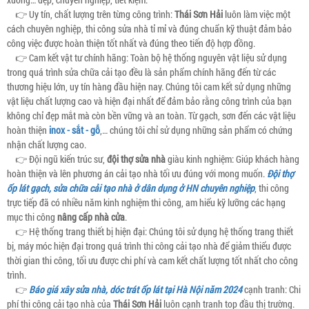
👉 Uy tín, chất lượng trên từng công trình:
Thái Sơn Hải
luôn làm việc một
cách chuyên nghiệp, thi công sửa nhà tỉ mỉ và đúng chuẩn kỹ thuật đảm bảo
công việc được hoàn thiện tốt nhất và đúng theo tiến độ hợp đồng.
👉 Cam kết vật tư chính hãng: Toàn bộ hệ thống nguyên vật liệu sử dụng
trong quá trình sửa chữa cải tạo đều là sản phẩm chính hãng đến từ các
thương hiệu lớn, uy tín hàng đầu hiện nay. Chúng tôi cam kết sử dụng những
vật liệu chất lượng cao và hiện đại nhất để đảm bảo rằng công trình của bạn
không chỉ đẹp mắt mà còn bền vững và an toàn. Từ gạch, sơn đến các vật liệu
hoàn thiện
inox - sắt - gỗ
,… chúng tôi chỉ sử dụng những sản phẩm có chứng
nhận chất lượng cao.
👉 Đội ngũ kiến trúc sư,
đội thợ sửa nhà
giàu kinh nghiệm: Giúp khách hàng
hoàn thiện và lên phương án cải tạo nhà tối ưu đúng với mong muốn.
Đội thợ
ốp lát gạch, sửa chữa cải tạo nhà ở dân dụng ở HN chuyên nghiệp
, thi công
trực tiếp đã có nhiều năm kinh nghiệm thi công, am hiểu kỹ lưỡng các hạng
mục thi công
nâng cấp nhà cửa
.
👉 Hệ thống trang thiết bị hiện đại: Chúng tôi sử dụng hệ thống trang thiết
bị, máy móc hiện đại trong quá trình thi công cải tạo nhà để giảm thiểu được
thời gian thi công, tối ưu được chi phí và cam kết chất lượng tốt nhất cho công
trình.
👉
Báo giá xây sửa nhà, dóc trát ốp lát tại Hà Nội năm 2024
cạnh tranh: Chi
phí thi công cải tạo nhà của
Thái Sơn Hải
luôn cạnh tranh top đầu thị trường.