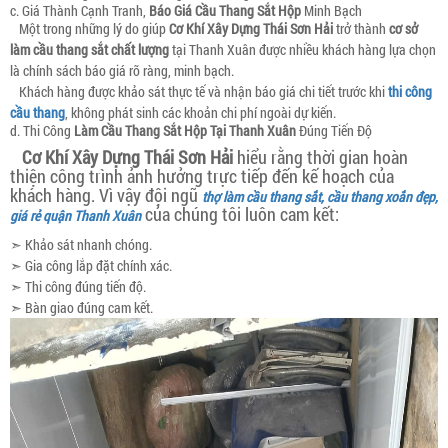
c. Giá Thành Cạnh Tranh,
Báo Giá Cầu Thang Sắt Hộp
Minh Bạch
Một trong những lý do giúp
Cơ Khí Xây Dựng Thái Sơn Hải
trở thành
cơ sở
làm cầu thang sắt chất lượng
tại Thanh Xuân được nhiều khách hàng lựa chọn
là chính sách báo giá rõ ràng, minh bạch.
Khách hàng được khảo sát thực tế và nhận báo giá chi tiết trước khi
thi công
cầu thang
, không phát sinh các khoản chi phí ngoài dự kiến.
d. Thi Công
Làm Cầu Thang Sắt Hộp Tại Thanh Xuân
Đúng Tiến Độ
Cơ Khí Xây Dựng Thái Sơn Hải
hiểu rằng thời gian hoàn
thiện công trình ảnh hưởng trực tiếp đến kế hoạch của
khách hàng. Vì vậy đội ngũ
thợ làm cầu thang sắt, cầu thang xoắn đẹp,
của chúng tôi luôn cam kết:
giá rẻ quận Thanh Xuân
➣ Khảo sát nhanh chóng.
➣ Gia công lắp đặt chính xác.
➣ Thi công đúng tiến độ.
➣ Bàn giao đúng cam kết.