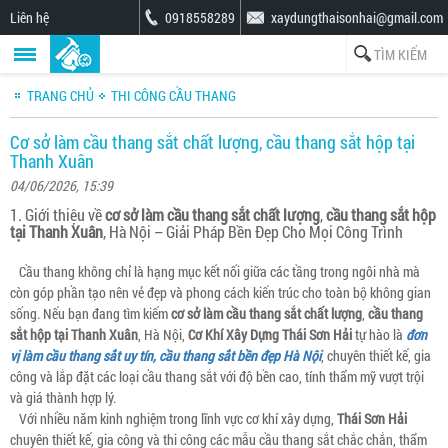
Liên hệ
0918558289
xaydungthaisonhai@gmail.com
TRANG CHỦ
THI CÔNG CẦU THANG
Cơ sở làm cầu thang sắt chất lượng, cầu thang sắt hộp tại
Thanh Xuân
04/06/2026, 15:39
1. Giới thiệu về
cơ sở làm cầu thang sắt chất lượng
,
cầu thang sắt hộp
tại Thanh Xuân
, Hà Nội – Giải Pháp Bền Đẹp Cho Mọi Công Trình
Cầu thang không chỉ là hạng mục kết nối giữa các tầng trong ngôi nhà mà
còn góp phần tạo nên vẻ đẹp và phong cách kiến trúc cho toàn bộ không gian
sống. Nếu bạn đang tìm kiếm
cơ sở làm cầu thang sắt chất lượng
,
cầu thang
sắt hộp tại Thanh Xuân
, Hà Nội,
Cơ Khí Xây Dựng Thái Sơn Hải
tự hào là
đơn
vị làm cầu thang sắt uy tín, cầu thang sắt bền đẹp Hà Nội
, chuyên thiết kế, gia
công và lắp đặt các loại cầu thang sắt với độ bền cao, tính thẩm mỹ vượt trội
và giá thành hợp lý.
Với nhiều năm kinh nghiệm trong lĩnh vực cơ khí xây dựng,
Thái Sơn Hải
chuyên thiết kế, gia công và thi công các mẫu cầu thang sắt chắc chắn, thẩm