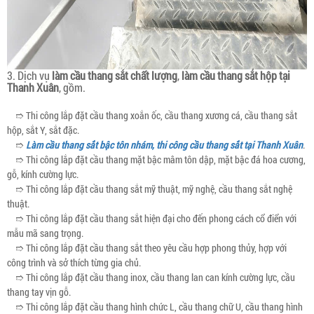
3. Dịch vụ
làm cầu thang sắt chất lượng
,
làm cầu thang sắt hộp tại
Thanh Xuân
, gồm.
➱ Thi công lắp đặt cầu thang xoắn ốc, cầu thang xương cá, cầu thang sắt
hộp, sắt Y, sắt đặc.
➱
Làm cầu thang sắt bậc tôn nhám, thi công cầu thang sắt tại Thanh Xuân
.
➱ Thi công lắp đặt cầu thang mặt bậc mâm tôn dập, mặt bậc đá hoa cương,
gỗ, kính cường lực.
➱ Thi công lắp đặt cầu thang sắt mỹ thuật, mỹ nghệ, cầu thang sắt nghệ
thuật.
➱ Thi công lắp đặt cầu thang sắt hiện đại cho đến phong cách cổ điển với
mẫu mã sang trọng.
➱ Thi công lắp đặt cầu thang sắt theo yêu cầu hợp phong thủy, hợp với
công trình và sở thích từng gia chủ.
➱ Thi công lắp đặt cầu thang inox, cầu thang lan can kính cường lực, cầu
thang tay vịn gỗ.
➱ Thi công lắp đặt cầu thang hình chức L, cầu thang chữ U, cầu thang hình