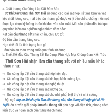
a. Chất Lượng Gia Công Lắp Đặt Đảm Bảo
Cơ Khí Xây Dựng Thái Sơn Hải
sử dụng các loại sắt hộp, sắt mạ kẽm và vật
liệu chất lượng cao, mặt bậc tôn nhám, gỗ được xử lý bền chắc, chống mối mọt,
được lựa chọn kỹ lưỡng trước khi đưa vào sản xuất. Mỗi sản phẩm đều trải qua
quy trình kiểm tra nghiêm ngặt nhằm đảm bảo:
Kết cấu
cầu thang sắt
chắc chắn, chịu lực tốt.
Độ bền cầu thang tăng cao.
Hạn chế tối đa tình trạng han gỉ.
Đảm bảo an toàn trong suốt quá trình sử dụng.
b. Thiết Kế Mẫu Cầu Thang Sắt Đa Dạng, Phù Hợp Mọi Không Gian Kiến Trúc
Thái Sơn Hải
nhận
làm cầu thang sắt
với nhiều mẫu khác
nhau như:
➩ Gia công lắp đặt cầu thang sắt hộp hiện đại.
➩ Gia công lắp đặt cầu thang sắt kết hợp kính cường lực.
➩ Gia công lắp đặt cầu thang sắt nghệ thuật.
➩ Gia công lắp đặt cầu thang sắt xương cá.
➩ Gia công lắp đặt cầu thang sắt cho nhà phố, biệt thự và nhà xưởng.
Đội ngũ
thợ cơ khí chuyên làm cầu thang sắt, cầu thang sắt hộp giá rẻ Hà
Nội
luôn tư vấn giải pháp
làm cầu thang sắt
phù hợp với diện tích, phong cách
kiến trúc và ngân sách của từng khách hàng.