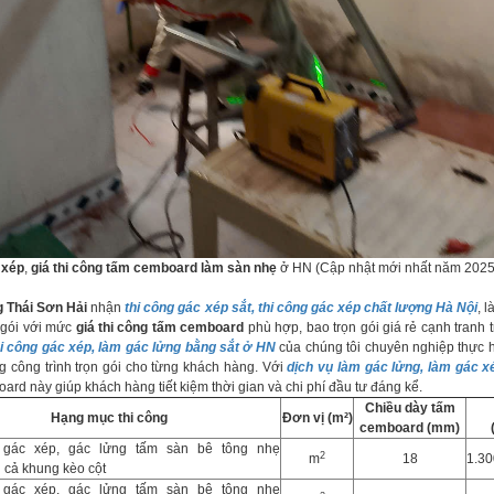
 xép
,
giá thi công tấm cemboard làm sàn nhẹ
ở HN (Cập nhật mới nhất năm 2025
 Thái Sơn Hải
nhận
thi công gác xép sắt, thi công gác xép chất lượng Hà Nội
, 
 gói với mức
giá thi công tấm cemboard
phù hợp, bao trọn gói giá rẻ cạnh tranh t
hi công gác xép, làm gác lửng bằng sắt ở HN
của chúng tôi chuyên nghiệp thực h
 công trình trọn gói cho từng khách hàng. Với
dịch vụ làm gác lửng, làm gác x
oard này giúp khách hàng tiết kiệm thời gian và chi phí đầu tư đáng kể.
Chiều dày tấm
Hạng mục thi công
Đơn vị (m²)
cemboard (mm)
 gác xép, gác lửng tấm sàn bê tông nhẹ
2
m
18
1.30
cả khung kèo cột
 gác xép, gác lửng tấm sàn bê tông nhẹ