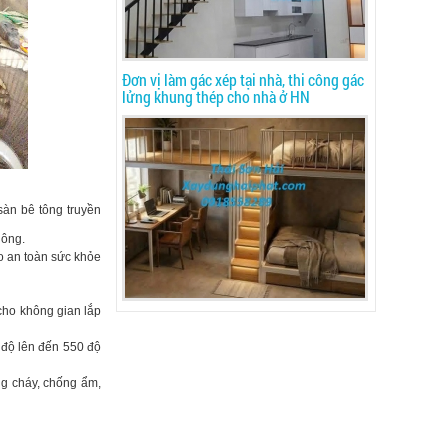
Đơn vị làm gác xép tại nhà, thi công gác
lửng khung thép cho nhà ở HN
 sàn bê tông truyền
uông.
 an toàn sức khỏe
cho không gian lắp
độ lên đến 550 độ
ng cháy, chống ẩm,