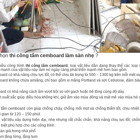
chọn
thi công tấm cemboard làm sàn nhẹ
?
ều công trình
thi công tấm cemboard
, loại vật liệu dần đang thay thế các loại
mạnh của vật liệu này làm nó ngày càng phát triển mạnh mẽ hơn bao gồm :
 có khả năng chịu lực tốt, có thể chịu tải trọng từ 500 – 1300 kg trên mỗi mét v
d không chứa amiăng, chỉ bao gồm xi măng Portland và sợi Cellulose, đảm bảo
 có khả năng cách âm vượt trội so với gạch hoặc bê tông cùng độ dày.
 xuất sắc giúp điều hòa không khí, giữ ấm vào mùa đông và mát mẻ vào mùa hè 
m cemboard còn giúp chống cháy, chống mối mọt và chống thấm tốt, chịu nhiệt 
 gian từ 120 – 150 phút.
t liệu xây dựng hiện đại, nhẹ nhưng rất chắc chắn, khả năng chịu lực tốt, chố
biệt phù hợp cho các công trình :
n giả trong nhà phố
làm tầng lửng, tầng tum