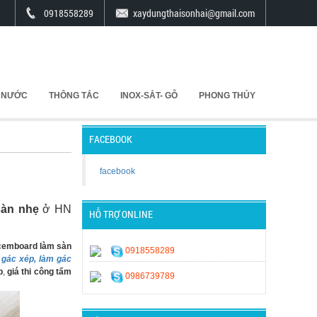
0918558289
xaydungthaisonhai@gmail.com
 NƯỚC
THÔNG TẮC
INOX-SẮT- GỖ
PHONG THỦY
FACEBOOK
facebook
sàn nhẹ
ở HN
HỖ TRỢ ONLINE
 cemboard làm sàn
0918558289
g gác xép, làm gác
p
,
giá thi công tấm
0986739789