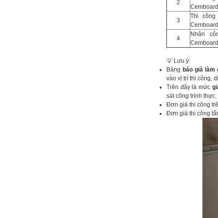
2
Cemboard 
Thi công
3
Cemboard 
Nhân côn
4
Cemboard 
💡 Lưu ý:
Bảng
báo giá làm
vào vị trí thi công,
Trên đây là mức
gi
sát công trình thực.
Đơn giá thi công tr
Đơn giá thi công t