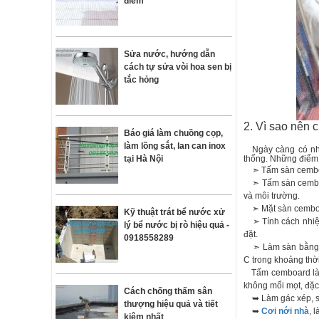
điểm
Sửa nước, hướng dẫn
cách tự sửa vòi hoa sen bị
tắc hỏng
2. Vì sao nên 
Báo giá làm chuồng cọp,
làm lồng sắt, lan can inox
Ngày càng có nhi
tại Hà Nội
thống. Những điểm 
➣ Tấm sàn cemboard
➣ Tấm sàn cemboar
và môi trường.
➣ Mặt sàn cemboard
Kỹ thuật trát bể nước xử
➣ Tính cách nhiệt
lý bể nước bị rò hiệu quả -
đặt.
0918558289
➣ Làm sàn bằng tấ
C trong khoảng thời
Tấm cemboard là vậ
không mối mọt, đặc 
Cách chống thấm sân
➥ Làm gác xép, sà
thượng hiệu quả và tiết
➥
Cơi nới nhà
, 
kiệm nhất