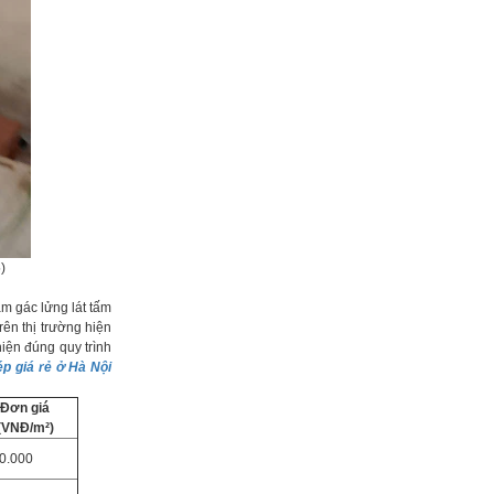
)
làm gác lửng lát tấm
rên thị trường hiện
iện đúng quy trình
ép giá rẻ ở Hà Nội
Đơn giá
(VNĐ/m²)
0.000