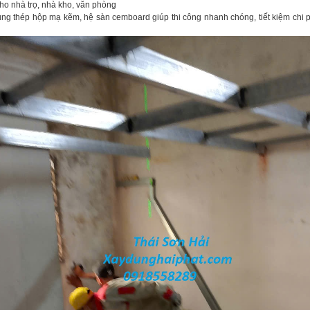
 nhà trọ, nhà kho, văn phòng
 thép hộp mạ kẽm, hệ sàn cemboard giúp thi công nhanh chóng, tiết kiệm chi ph