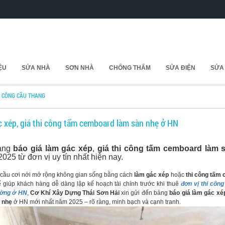
IỆU
SỬA NHÀ
SƠN NHÀ
CHỐNG THẤM
SỬA ĐIỆN
SỬA
I CÔNG CẦU THANG
c xép, giá thi công tấm cemboard làm sàn nhẹ ở HN
bảng
báo giá làm gác xép
,
giá thi công tấm cemboard làm 
025 từ đơn vị uy tín nhất hiện nay.
ầu cơi nới mở rộng không gian sống bằng cách
làm gác xép
hoặc
thi công tấm
 giúp khách hàng dễ dàng lập kế hoạch tài chính trước khi thuê
đơn vị thi côn
ường ở HN
,
Cơ Khí Xây Dựng Thái Sơn Hải
xin gửi đến bảng
báo giá làm gác xé
 nhẹ
ở HN mới nhất năm 2025 – rõ ràng, minh bạch và cạnh tranh.