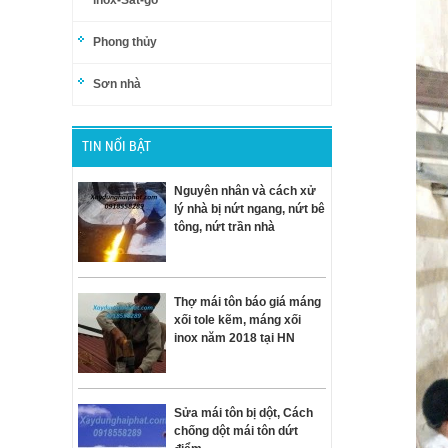
inox-Sắt-gỗ
Phong thủy
Sơn nhà
TIN NỔI BẬT
Nguyên nhân và cách xử
lý nhà bị nứt ngang, nứt bê
tông, nứt trần nhà
Thợ mái tôn báo giá máng
xối tole kẽm, máng xối
inox năm 2018 tại HN
Sửa mái tôn bị dột, Cách
chống dột mái tôn dứt