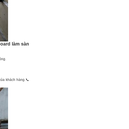
board làm sàn
ông.
của khách hàng.📞