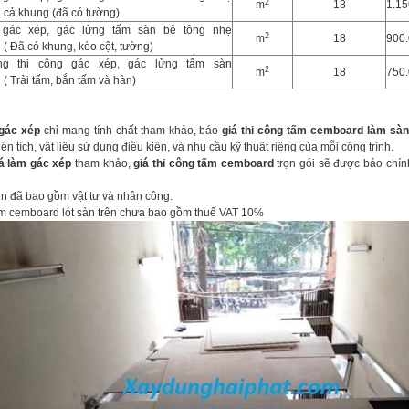
2
m
18
1.15
cả khung (đã có tường)
 gác xép, gác lửng tấm sàn bê tông nhẹ
2
m
18
900
( Đã có khung, kèo cột, tường)
g thi công gác xép, gác lửng tấm sàn
2
m
18
750
( Trải tấm, bắn tấm và hàn)
 gác xép
chỉ mang tính chất tham khảo, báo
giá thi công tấm cemboard làm sà
 diện tích, vật liệu sử dụng điều kiện, và nhu cầu kỹ thuật riêng của mỗi công trình.
á làm gác xép
tham khảo,
giá thi công tấm cemboard
trọn gói sẽ được báo chín
ên đã bao gồm vật tư và nhân công.
ấm cemboard lót sàn trên chưa bao gồm thuế VAT 10%