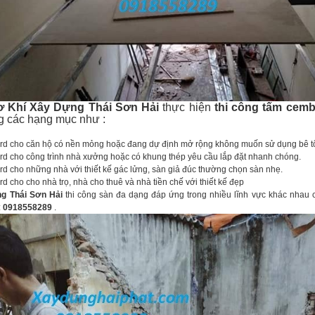
ơ Khí Xây Dựng Thái Sơn Hải
thực hiện
thi công tấm cem
g các hạng mục như :
cho căn hộ có nền mỏng hoặc đang dự định mở rộng không muốn sử dụng bê t
cho công trình nhà xưởng hoặc có khung thép yêu cầu lắp đặt nhanh chóng.
cho những nhà với thiết kế gác lửng, sàn giả đúc thường chọn sàn nhẹ.
ho cho nhà trọ, nhà cho thuê và nhà tiền chế với thiết kế đẹp
g Thái Sơn Hải
thi công sàn đa dạng đáp ứng trong nhiều lĩnh vực khác nhau 
:
0918558289
.