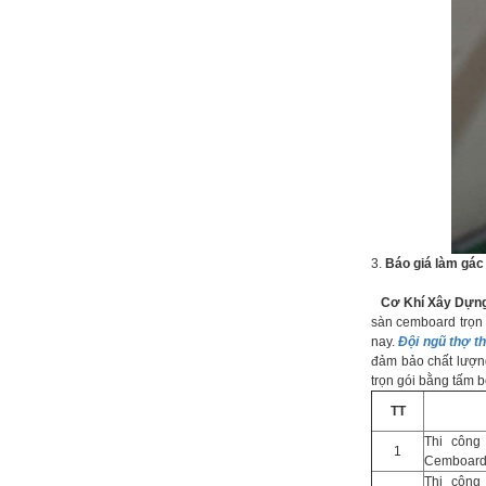
3.
Báo giá làm gác
Cơ Khí Xây Dựng
sàn cemboard trọn
nay.
Đội ngũ thợ t
đảm bảo chất lượng
trọn gói bằng tấm b
TT
Thi công
1
Cemboard 
Thi công