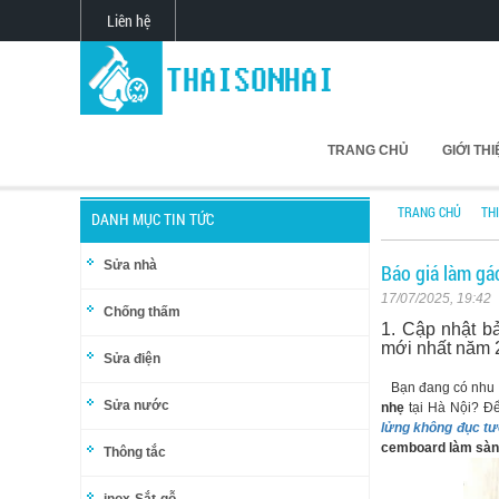
Liên hệ
TRANG CHỦ
GIỚI TH
TRANG CHỦ
TH
DANH MỤC TIN TỨC
Sửa nhà
Báo giá làm gá
17/07/2025, 19:42
Chống thấm
1. Cập nhật 
mới nhất năm 2
Sửa điện
Bạn đang có nhu c
Sửa nước
nhẹ
tại Hà Nội? Để
lửng không đục t
cemboard làm sàn
Thông tắc