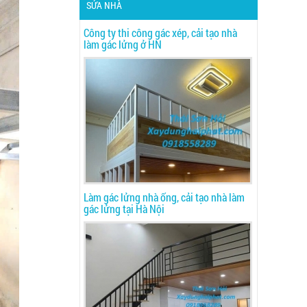
SỬA NHÀ
Công ty thi công gác xép, cải tạo nhà
làm gác lửng ở HN
Làm gác lửng nhà ống, cải tạo nhà làm
gác lửng tại Hà Nội