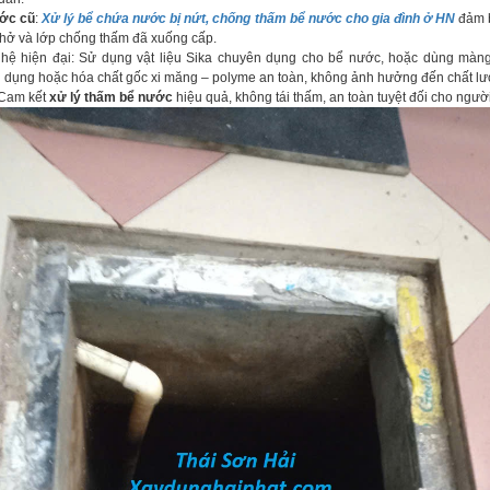
ớc cũ
:
Xử lý bể chứa nước bị nứt, chống thấm bể nước cho gia đình ở HN
đảm b
e hở và lớp chống thấm đã xuống cấp.
ệ hiện đại: Sử dụng vật liệu Sika chuyên dụng cho bể nước, hoặc dùng màn
 dụng hoặc hóa chất gốc xi măng – polyme an toàn, không ảnh hưởng đến chất l
 Cam kết
xử lý thấm bể nước
hiệu quả, không tái thấm, an toàn tuyệt đối cho ngườ