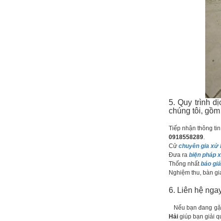
5. Quy trình d
chúng tôi, gồm
Tiếp nhận thông tin
0918558289
.
Cử
chuyên gia xử 
Đưa ra
biện pháp x
Thống nhất
báo gi
Nghiệm thu, bàn gi
6. Liên hệ nga
Nếu bạn đang gặp 
Hải
giúp bạn giải q