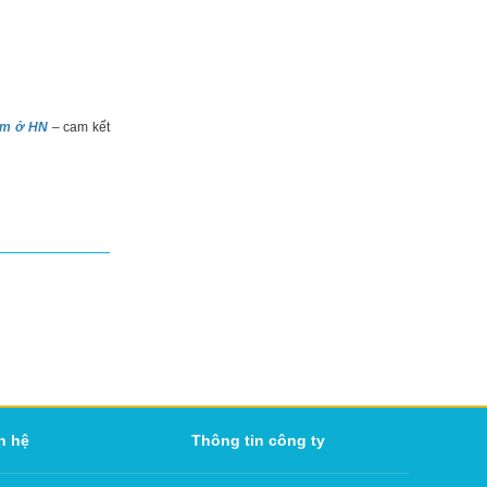
gầm ở HN
– cam kết
n hệ
Thông tin công ty