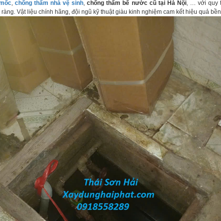
 mốc
,
chống thấm nhà vệ sinh
,
chống thấm bể nước cũ tại Hà Nội
, … với quy t
ràng. Vật liệu chính hãng, đội ngũ kỹ thuật giàu kinh nghiệm cam kết hiệu quả bền