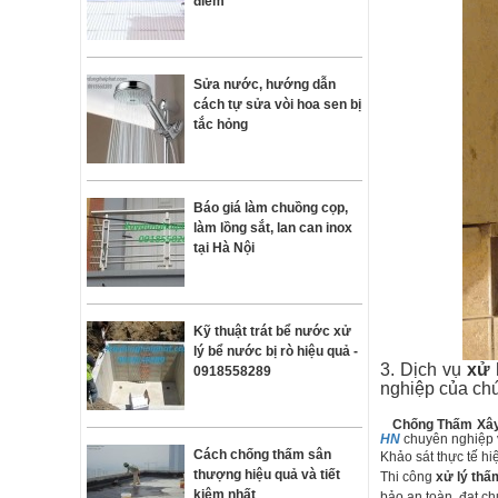
điểm
Sửa nước, hướng dẫn
cách tự sửa vòi hoa sen bị
tắc hỏng
Báo giá làm chuồng cọp,
làm lồng sắt, lan can inox
tại Hà Nội
Kỹ thuật trát bể nước xử
lý bể nước bị rò hiệu quả -
3. Dịch vụ
xử 
0918558289
nghiệp của chú
Chống Thấm Xây
HN
chuyên nghiệp 
Cách chống thấm sân
Khảo sát thực tế h
thượng hiệu quả và tiết
Thi công
xử lý th
kiệm nhất
bảo an toàn, đạt ch