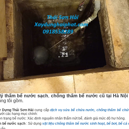
lý thấm bể nước sạch
,
chống thấm bể nước cũ tại Hà Nội
ng tôi gồm.
 Dựng Thái Sơn Hải
cung cấp
dịch vụ sửa bể chứa nước, chống thấm bể chứ
với các hạng mục chính:
iện trạng bể nước: Xác định nguyên nhân thấm nứt bể, đánh giá mức độ hư hỏng.
ấm bể nước sạch
: Sử dụng
vật liệu chống thấm bể nước sinh hoạt, bể bơi, bể cá 
uẩn.