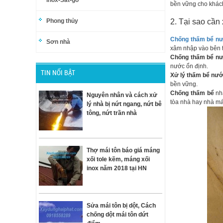
inox-Sắt-gỗ
bền vững cho khác
Phong thủy
2. Tại sao cần
Chống thấm bể n
Sơn nhà
xâm nhập vào bên t
Chống thấm bể nư
nước ổn định.
TIN NỔI BẬT
Xử lý thấm bể nư
bền vững.
Chống thấm bể
nhằ
Nguyên nhân và cách xử
tòa nhà hay nhà máy
lý nhà bị nứt ngang, nứt bê
tông, nứt trần nhà
Thợ mái tôn báo giá máng
xối tole kẽm, máng xối
inox năm 2018 tại HN
Sửa mái tôn bị dột, Cách
chống dột mái tôn dứt