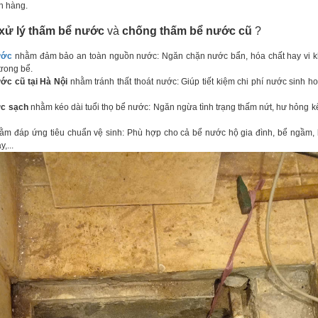
h hàng.
xử lý thấm bể nước
và
chống thấm bể nước cũ
?
ước
nhằm đảm bảo an toàn nguồn nước: Ngăn chặn nước bẩn, hóa chất hay vi k
rong bể.
ớc cũ tại Hà Nội
nhằm tránh thất thoát nước: Giúp tiết kiệm chi phí nước sinh ho
ớc sạch
nhằm kéo dài tuổi thọ bể nước: Ngăn ngừa tình trạng thấm nứt, hư hỏng k
m đáp ứng tiêu chuẩn vệ sinh: Phù hợp cho cả bể nước hộ gia đình, bể ngầm,
,...