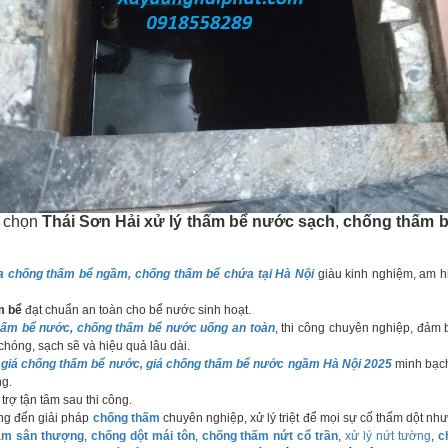
i chọn
Thái Sơn Hải
xử lý thấm bể nước sạch
,
chống thấm b
a chống thấm bể ngầm, chống thấm bể chứa tại Hà Nội
giàu kinh nghiệm, am h
m bể
đạt chuẩn an toàn cho bể nước sinh hoạt.
thấm bể nước, chống thấm bể nước uống an toàn
, thi công chuyên nghiệp, đảm
hóng, sạch sẽ và hiệu quả lâu dài.
 giá chống thấm bể nước, giá chống thấm bể nước ngầm Hà Nội 2025
minh bạch
ng.
trợ tận tâm sau thi công.
g đến giải pháp
chống thấm
chuyên nghiệp, xử lý triệt để mọi sự cố thấm dột như
ấm sân thượng
,
chống dột mái tôn
,
chống thấm nứt cổ trần
,
xử lý nứt tường
,
c