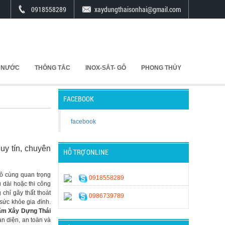
0918558289
xaydungthaisonhai@gmail.com
 NƯỚC
THÔNG TẮC
INOX-SẮT- GỖ
PHONG THỦY
FACEBOOK
facebook
uy tín, chuyên
HỖ TRỢ ONLINE
ô cùng quan trọng
0918558289
 dài hoặc thi công
chỉ gây thất thoát
0986739789
sức khỏe gia đình.
ấm Xây Dựng Thái
n diện, an toàn và