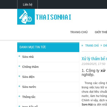
Liên hệ
TRANG CHỦ
GIỚI TH
TRANG CHỦ
CH
DANH MỤC TIN TỨC
Sửa nhà
Xử lý thấm bể 
21/09/2025, 17:50
Chống thấm
1. Công ty
xử 
nghiệp.
Sửa điện
Trong các công tr
Sửa nước
trong việc lưu trữ
chưa đạt tiêu chuẩ
nước, làm hư hỏng
Thông tắc
Chính vì vậy, dịch 
Sơn Hải
ra đời nh