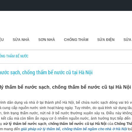
IỆU
SỬA NHÀ
SƠN NHÀ
CHỐNG THẤM
SỬA ĐIỆN
SỬA
ỐNG THẤM BỂ NƯỚC
nước sạch, chống thấm bể nước cũ tại Hà Nội
lý thấm bể nước sạch
,
chống thấm bể nước cũ tại Hà Nội
ình dân dụng và nhà ở tại thành phố Hà Nội, bể chứa nước sạch đóng vai trò v
 và cung cấp nguồn nước sinh hoạt hàng ngày. Tuy nhiên, do quá trình sử dụng lâu
n, tình trạng thấm nước, nứt nẻ ở bể nước thường xuyên xảy ra. Điều này không 
 kết cấu mà còn tiềm ẩn nguy cơ ô nhiễm nguồn nước, ảnh hưởng trực tiếp đến 
vụ
xử lý thấm bể nước sạch
,
chống thấm bể nước cũ tại Hà Nội
của
Chống Th
ằm mang đến
giải pháp xử lý thấm bể, chống thấm bể ngầm cho nhà ở Hà Nội
toà