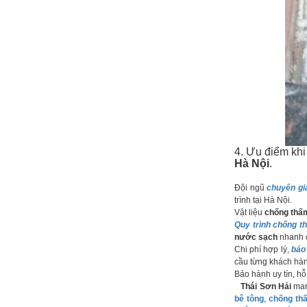
4. Ưu điểm kh
Hà Nội
.
Đội ngũ
chuyên gi
trình tại Hà Nội.
Vật liệu
chống thấ
Quy trình chống 
nước sạch
nhanh c
Chi phí hợp lý,
báo
cầu từng khách hà
Bảo hành uy tín, hỗ 
Thái Sơn Hải
man
bê tông
,
chống th