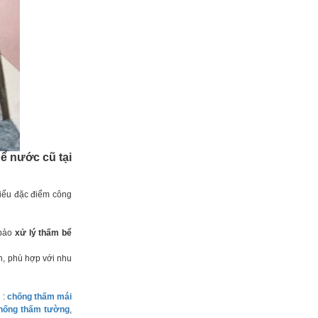
ể nước cũ tại
iểu đặc điểm công
 bảo
xử lý thấm bể
, phù hợp với nhu
 :
chống thấm mái
hống thấm tường
,