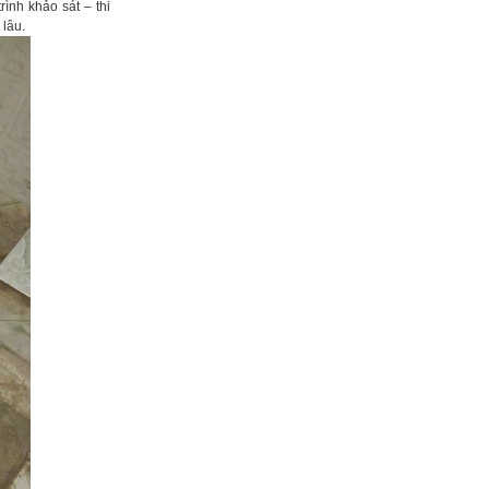
rình khảo sát – thi
 lâu.