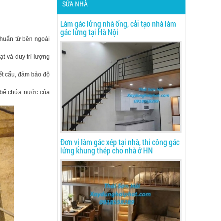
SỬA NHÀ
Làm gác lửng nhà ống, cải tạo nhà làm
gác lửng tại Hà Nội
huẩn từ bên ngoài
ạt và duy trì lượng
ết cấu, đảm bảo độ
 bể chứa nước của
Đơn vị làm gác xép tại nhà, thi công gác
lửng khung thép cho nhà ở HN