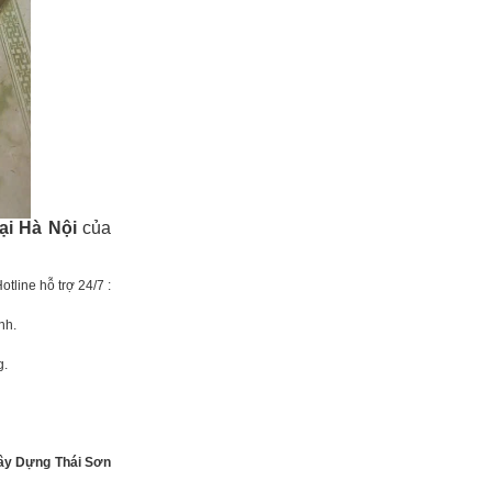
ại Hà Nội
của
tline hỗ trợ 24/7 :
nh.
g.
ây Dựng Thái Sơn