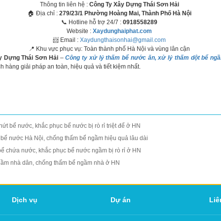
Thông tin liên hệ :
Công Ty Xây Dựng Thái Sơn Hải
🏠 Địa chỉ :
279/23/1 Phường Hoàng Mai, Thành Phố Hà Nội
📞 Hotline hỗ trợ 24/7 :
0918558289
Website :
Xaydunghaiphat.com
📨 Email :
Xaydungthaisonhai@gmail.com
📍 Khu vực phục vụ: Toàn thành phố Hà Nội và vùng lân cận
 Dựng Thái Sơn Hải
–
Công ty xử lý thấm bể nước ăn, xử lý thấm dột bể n
 hàng giải pháp an toàn, hiệu quả và tiết kiệm nhất.
ứt bể nước, khắc phục bể nước bị rò rỉ triệt để ở HN
rỉ bể nước Hà Nội, chống thấm bể ngầm hiệu quả lâu dài
 bể chứa nước, khắc phục bể nước ngầm bị rò rỉ ở HN
ngầm nhà dân, chống thấm bể ngầm nhà ở HN
Dịch vụ
Dự án
Liê