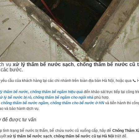
ịch vụ
xử lý thấm bể nước sạch
,
chống thấm bể nước cũ t
 các bước.
 yêu cầu của khách hàng tại các chi nhánh trên toàn địa bàn Hà Nội, hoặc qua 📞 Ho
lý thấm bể nước, chống thấm bể ngầm hiệu quả
đến khảo sát trực tiếp tại công trì
ử lý bể nước bị rò, chống thấm bể ngầm cho ngôi nhà
phù hợp.
á chống thấm bể nước ngầm, chống thấm cho bể nước ở HN
và tiến hành thi côn
ao và bảo hành dịch vụ.
y để được tư vấn
tình trạng bể nước bị thấm, bể chứa nước cũ xuống cấp, hãy để
Chống Thấm X
uyết
xử lý thấm bể nước sạch
,
chống thấm bể nước cũ tại Hà Nội
triệt để.