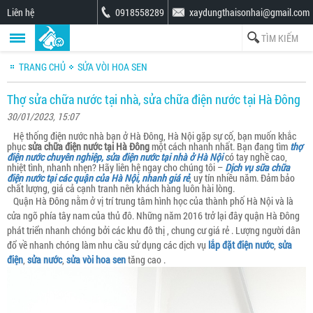
Liên hệ
0918558289
xaydungthaisonhai@gmail.com
TRANG CHỦ
SỬA VÒI HOA SEN
Thợ sửa chữa nước tại nhà, sửa chữa điện nước tại Hà Đông
30/01/2023, 15:07
Hệ thống điện nước nhà bạn ở Hà Đông, Hà Nội gặp sự cố, bạn muốn khắc
phục
sửa chữa điện nước tại Hà Đông
một cách nhanh nhất. Bạn đang tìm
thợ
điện nước chuyên nghiệp, sửa điện nước tại nhà ở Hà Nội
có tay nghề cao,
nhiệt tình, nhanh nhẹn? Hãy liên hệ ngay cho chúng tôi –
Dịch vụ sữa chữa
điện nước tại các quận của Hà Nội, nhanh giá rẻ
, uy tín nhiều năm. Đảm bảo
chất lượng, giá cả cạnh tranh nên khách hàng luôn hài lòng.
Quận Hà Đông nằm ở vị trí trung tâm hình học của thành phố Hà Nội và là
cửa ngõ phía tây nam của thủ đô. Những năm 2016 trở lại đây quận Hà Đông
phát triển nhanh chóng bởi các khu đô thị , chung cư giá rẻ . Lượng người dân
đổ về nhanh chóng làm nhu cầu sử dụng các dịch vụ
lắp đặt điện nước
,
sửa
điện
,
sửa nước
,
sửa vòi hoa sen
tăng cao .