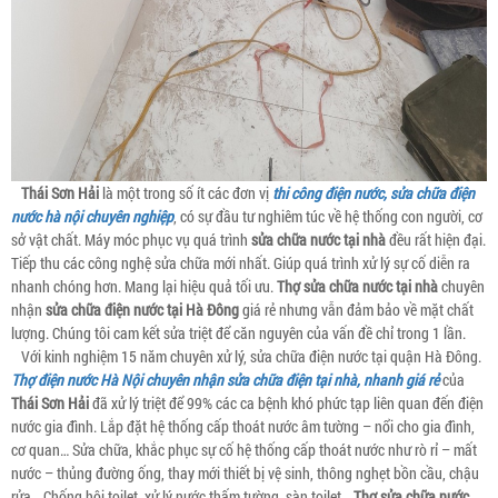
Thái Sơn Hải
là một trong số ít các đơn vị
thi công điện nước, sửa chữa điện
nước hà nội chuyên nghiệp
, có sự đầu tư nghiêm túc về hệ thống con người, cơ
sở vật chất. Máy móc phục vụ quá trình
sửa chữa nước tại nhà
đều rất hiện đại.
Tiếp thu các công nghệ sửa chữa mới nhất. Giúp quá trình xử lý sự cố diễn ra
nhanh chóng hơn. Mang lại hiệu quả tối ưu.
Thợ sửa chữa nước tại nhà
chuyên
nhận
sửa chữa điện nước tại Hà Đông
giá rẻ nhưng vẫn đảm bảo về mặt chất
lượng. Chúng tôi cam kết sửa triệt để căn nguyên của vấn đề chỉ trong 1 lần.
Với kinh nghiệm 15 năm chuyên xử lý, sửa chữa điện nước tại quận Hà Đông.
Thợ điện nước Hà Nội chuyên nhận sửa chữa điện tại nhà, nhanh giá rẻ
của
Thái Sơn Hải
đã xử lý triệt để 99% các ca bệnh khó phức tạp liên quan đến điện
nước gia đình. Lắp đặt hệ thống cấp thoát nước âm tường – nổi cho gia đình,
cơ quan… Sửa chữa, khắc phục sự cố hệ thống cấp thoát nước như rò rỉ – mất
nước – thủng đường ống, thay mới thiết bị vệ sinh, thông nghẹt bồn cầu, chậu
rửa….Chống hôi toilet, xử lý nước thấm tường, sàn toilet…
Thợ sửa chữa nước