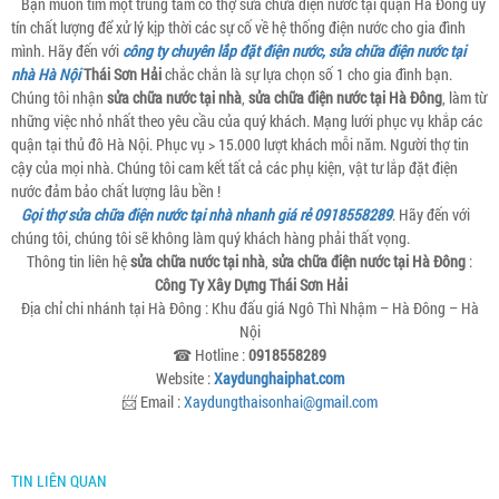
Bạn muốn tìm một trung tâm có thợ sửa chữa điện nước tại quận Hà Đông uy
tín chất lượng để xử lý kịp thời các sự cố về hệ thống điện nước cho gia đình
mình. Hãy đến với
công ty chuyên lắp đặt điện nước, sửa chữa điện nước tại
nhà Hà Nội
Thái Sơn Hải
chắc chắn là sự lựa chọn số 1 cho gia đình bạn.
Chúng tôi nhận
sửa chữa nước tại nhà
,
sửa chữa điện nước tại Hà Đông
, làm từ
những việc nhỏ nhất theo yêu cầu của quý khách. Mạng lưới phục vụ khắp các
quận tại thủ đô Hà Nội. Phục vụ > 15.000 lượt khách mỗi năm. Người thợ tin
cậy của mọi nhà. Chúng tôi cam kết tất cả các phụ kiện, vật tư lắp đặt điện
nước đảm bảo chất lượng lâu bền !
Gọi thợ sửa chữa điện nước tại nhà nhanh giá rẻ 0918558289
. Hãy đến với
chúng tôi, chúng tôi sẽ không làm quý khách hàng phải thất vọng.
Thông tin liên hệ
sửa chữa nước tại nhà
,
sửa chữa điện nước tại Hà Đông
:
Công Ty Xây Dựng Thái Sơn Hải
Địa chỉ chi nhánh tại Hà Đông : Khu đấu giá Ngô Thì Nhậm – Hà Đông – Hà
Nội
☎ Hotline :
0918558289
Website :
Xaydunghaiphat.com
📨 Email :
Xaydungthaisonhai@gmail.com
TIN LIÊN QUAN