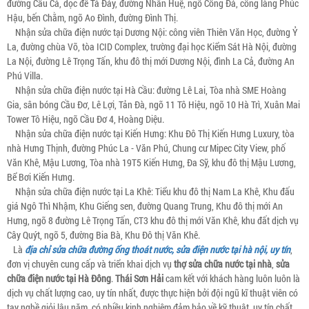
đường Cầu Cá, dọc đê Tả Đáy, đường Nhân Huệ, ngõ Cống Đá, cổng làng Phúc
Hậu, bến Chằm, ngõ Ao Đình, đường Đình Thị.
Nhận sửa chữa điện nước tại Dương Nội: công viên Thiên Văn Học, đường Ỷ
La, đường chùa Võ, tòa ICID Complex, trường đại học Kiểm Sát Hà Nội, đường
La Nội, đường Lê Trọng Tấn, khu đô thị mới Dương Nội, đình La Cả, đường An
Phú Villa.
Nhận sửa chữa điện nước tại Hà Cầu: đường Lê Lai, Tòa nhà SME Hoàng
Gia, sân bóng Cầu Đơ, Lê Lợi, Tản Đà, ngõ 11 Tô Hiệu, ngõ 10 Hà Trì, Xuân Mai
Tower Tô Hiệu, ngõ Cầu Đơ 4, Hoàng Diệu.
Nhận sửa chữa điện nước tại Kiến Hưng: Khu Đô Thị Kiến Hưng Luxury, tòa
nhà Hưng Thịnh, đường Phúc La - Văn Phú, Chung cư Mipec City View, phố
Văn Khê, Mậu Lương, Tòa nhà 19T5 Kiến Hưng, Đa Sỹ, khu đô thị Mậu Lương,
Bể Bơi Kiến Hưng.
Nhận sửa chữa điện nước tại La Khê: Tiểu khu đô thị Nam La Khê, Khu đấu
giá Ngô Thì Nhậm, Khu Giếng sen, đường Quang Trung, Khu đô thị mới An
Hưng, ngõ 8 đường Lê Trọng Tấn, CT3 khu đô thị mới Văn Khê, khu đất dịch vụ
Cây Quýt, ngõ 5, đường Bia Bà, Khu Đô thị Văn Khê.
Là
địa chỉ sửa chữa đường ống thoát nước, sửa điện nước tại hà nội, uy tín
,
đơn vị chuyên cung cấp và triển khai dịch vụ
thợ sửa chữa nước tại nhà
,
sửa
chữa điện nước tại Hà Đông
.
Thái Sơn Hải
cam kết với khách hàng luôn luôn là
dịch vụ chất lượng cao, uy tín nhất, được thực hiện bởi đội ngũ kĩ thuật viên có
tay nghề giỏi lâu năm, có nhiều kinh nghiệm đảm bảo về kỹ thuật, uy tín chất