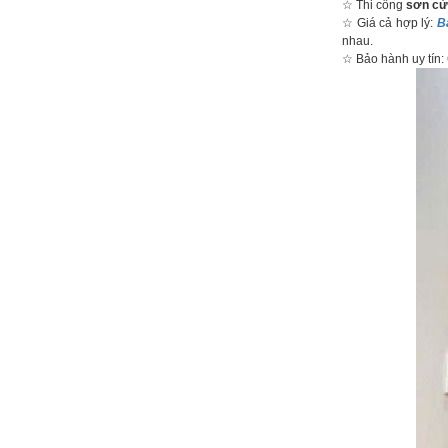
☆ Thi công
sơn cửa
☆ Giá cả hợp lý:
B
nhau.
☆ Bảo hành uy tín: