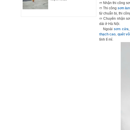
➱ Nhận thi công sơ
➱ Thi công
sơn lan
từ chuẩn bị, thi cô
➱ Chuyên nhận sơn
dài ở Hà Nội.
Ngoài
sơn cửa
thạch cao
,
quét vô
tình tỉ mỉ.