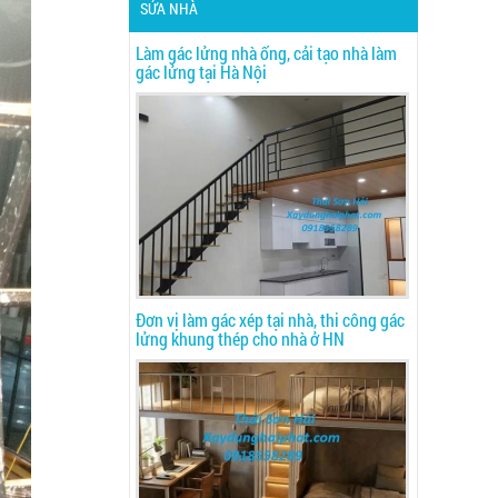
SỬA NHÀ
Làm gác lửng nhà ống, cải tạo nhà làm
gác lửng tại Hà Nội
Đơn vị làm gác xép tại nhà, thi công gác
lửng khung thép cho nhà ở HN