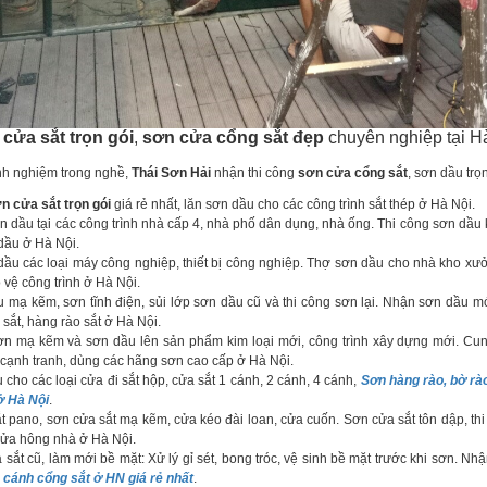
cửa sắt trọn gói
,
sơn cửa cổng sắt đẹp
chuyên nghiệp tại H
h nghiệm trong nghề,
Thái Sơn Hải
nhận thi công
sơn cửa cổng sắt
, sơn dầu trọ
n cửa sắt trọn gói
giá rẻ nhất, lăn sơn dầu cho các công trình sắt thép ở Hà Nội.
n dầu tại các công trình nhà cấp 4, nhà phố dân dụng, nhà ống. Thi công sơn dầu 
dầu ở Hà Nội.
u các loại máy công nghiệp, thiết bị công nghiệp. Thợ sơn dầu cho nhà kho xưở
 vệ công trình ở Hà Nội.
 mạ kẽm, sơn tĩnh điện, sủi lớp sơn dầu cũ và thi công sơn lại. Nhận sơn dầu mới
 sắt, hàng rào sắt ở Hà Nội.
ơn mạ kẽm và sơn dầu lên sản phẩm kim loại mới, công trình xây dựng mới. Cun
á cạnh tranh, dùng các hãng sơn cao cấp ở Hà Nội.
cho các loại cửa đi sắt hộp, cửa sắt 1 cánh, 2 cánh, 4 cánh,
Sơn hàng rào, bờ rào
 ở Hà Nội
.
 pano, sơn cửa sắt mạ kẽm, cửa kéo đài loan, cửa cuốn. Sơn cửa sắt tôn dập, th
cửa hông nhà ở Hà Nội.
sắt cũ, làm mới bề mặt: Xử lý gỉ sét, bong tróc, vệ sinh bề mặt trước khi sơn. Nh
 cánh cổng sắt ở HN giá rẻ nhất
.