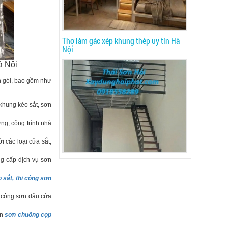
Thợ làm gác xép khung thép uy tín Hà
Nội
à Nội
n gói, bao gồm như
khung kèo sắt, sơn
ng, công trình nhà
 các loại cửa sắt,
g cấp dịch vụ sơn
 sắt, thi công sơn
i công sơn dầu cửa
ận
sơn chuồng cọp