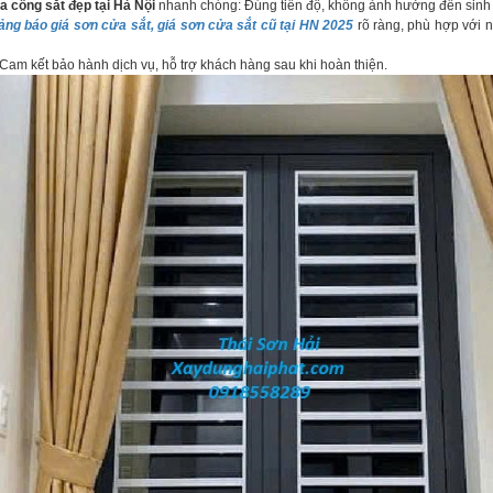
 cổng sắt đẹp tại Hà Nội
nhanh chóng: Đúng tiến độ, không ảnh hưởng đến sinh h
ảng báo giá sơn cửa sắt, giá sơn cửa sắt cũ tại HN 2025
rõ ràng, phù hợp với 
 Cam kết bảo hành dịch vụ, hỗ trợ khách hàng sau khi hoàn thiện.