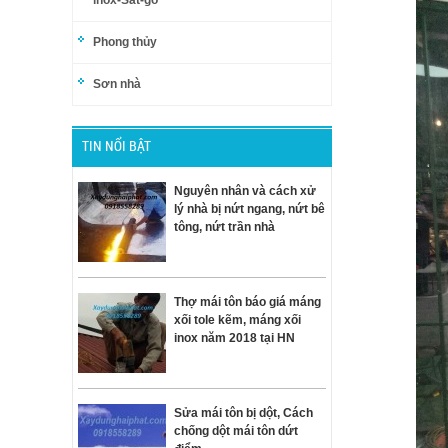
inox-Sắt-gỗ
Phong thủy
Sơn nhà
TIN NỔI BẬT
Nguyên nhân và cách xử
lý nhà bị nứt ngang, nứt bê
tông, nứt trần nhà
Thợ mái tôn báo giá máng
xối tole kẽm, máng xối
inox năm 2018 tại HN
Sửa mái tôn bị dột, Cách
chống dột mái tôn dứt