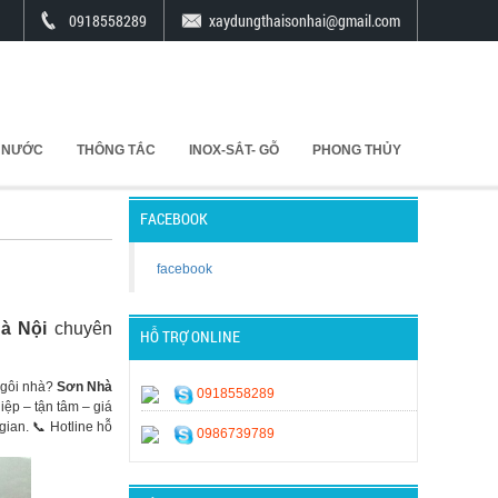
0918558289
xaydungthaisonhai@gmail.com
 NƯỚC
THÔNG TẮC
INOX-SẮT- GỖ
PHONG THỦY
FACEBOOK
facebook
Hà Nội
chuyên
HỖ TRỢ ONLINE
 ngôi nhà?
Sơn Nhà
0918558289
ệp – tận tâm – giá
gian. 📞 Hotline hỗ
0986739789