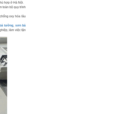
phù hợp ở Hà Nội.
ồm toàn bộ quy trình
chống oxy hóa lâu
bả tường
,
sơn bả
hiệp, làm việc tận