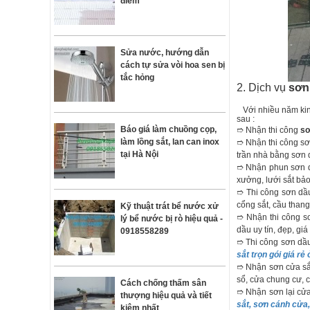
điểm
Sửa nước, hướng dẫn
cách tự sửa vòi hoa sen bị
tắc hỏng
2. Dịch vụ
sơn 
Với nhiều năm kin
sau :
Báo giá làm chuồng cọp,
➱ Nhận thi công
sơ
làm lồng sắt, lan can inox
➱ Nhận thi công sơ
tại Hà Nội
trần nhà bằng sơn 
➱ Nhận phun sơn dầ
xưởng, lưới sắt bảo
➱ Thi công sơn dầu
cổng sắt, cầu thang
Kỹ thuật trát bể nước xử
➱ Nhận thi công s
lý bể nước bị rò hiệu quả -
dầu uy tín, đẹp, gi
0918558289
➱ Thi công sơn dầu 
sắt trọn gói giá rẻ
➱ Nhận sơn cửa sắt
sổ, cửa chung cư, 
Cách chống thấm sân
➱ Nhận sơn lại cửa 
thượng hiệu quả và tiết
sắt, sơn cánh cửa,
kiệm nhất