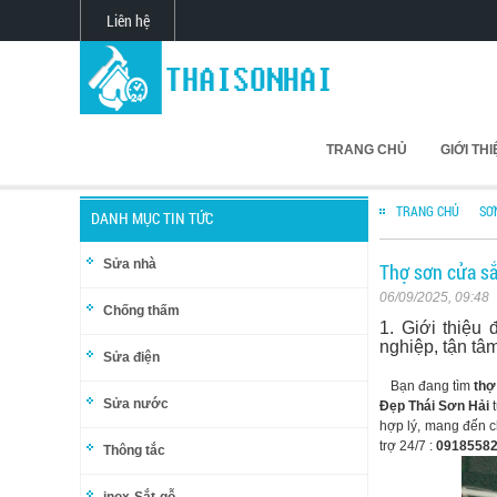
Liên hệ
TRANG CHỦ
GIỚI TH
TRANG CHỦ
SƠ
DANH MỤC TIN TỨC
Sửa nhà
Thợ sơn cửa sắ
06/09/2025, 09:48
Chống thấm
1. Giới thiệu 
nghiệp, tận tâm
Sửa điện
Bạn đang tìm
thợ
Sửa nước
Đẹp Thái Sơn Hải
t
hợp lý, mang đến 
trợ 24/7 :
0918558
Thông tắc