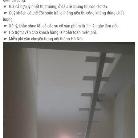
☛
Giá cả hợp lý nhất thị trường, ở đâu rẻ chúng tôi còn rẻ hơn.
☛
Quý khách có thể đổi hoặc trả lại hàng nếu thi công không đúng chất
lượng.
☛
Xử lý, khắc phục tất cả các sự cố sản phẩm từ 1 – 2 ngày làm việc.
☛
Hỗ trợ tư vấn cho khách hàng là hoàn toàn miễn phí.
☛
Miễn phí vận chuyển trong nội thành Hà Nội.