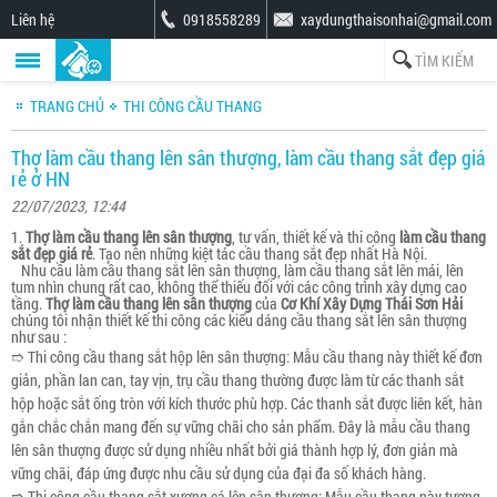
Liên hệ
0918558289
xaydungthaisonhai@gmail.com
TRANG CHỦ
THI CÔNG CẦU THANG
Thợ làm cầu thang lên sân thượng, làm cầu thang sắt đẹp giá
rẻ ở HN
22/07/2023, 12:44
1.
Thợ làm cầu thang lên sân thượng
, tư vấn, thiết kế và thi công
làm cầu thang
sắt đẹp giá rẻ
. Tạo nên những kiệt tác cầu thang sắt đẹp nhất Hà Nội.
Nhu cầu làm cầu thang sắt lên sân thượng, làm cầu thang sắt lên mái, lên
tum nhìn chung rất cao, không thể thiếu đối với các công trình xây dựng cao
tầng.
Thợ làm cầu thang lên sân thượng
của
Cơ Khí Xây Dựng Thái Sơn Hải
chúng tôi nhận thiết kế thi công các kiểu dáng cầu thang sắt lên sân thượng
như sau :
➱ Thi công cầu thang sắt hộp lên sân thượng: Mẫu cầu thang này thiết kế đơn
giản, phần lan can, tay vịn, trụ cầu thang thường được làm từ các thanh sắt
hộp hoặc sắt ống tròn với kích thước phù hợp. Các thanh sắt được liên kết, hàn
gắn chắc chắn mang đến sự vững chãi cho sản phẩm. Đây là mẫu cầu thang
lên sân thượng được sử dụng nhiều nhất bởi giá thành hợp lý, đơn giản mà
vững chãi, đáp ứng được nhu cầu sử dụng của đại đa số khách hàng.
➱ Thi công cầu thang sắt xương cá lên sân thượng: Mẫu cầu thang này tương