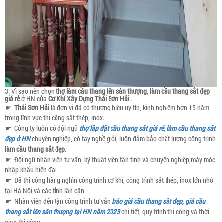
3. Vì sao nên chọn
thợ làm cầu thang lên sân thượng
,
làm cầu thang sắt đẹp
giá rẻ
ở HN của
Cơ Khí Xây Dựng Thái Sơn Hải
.
☛
Thái Sơn Hải
là đơn vị đã có thương hiệu uy tín, kinh nghiệm hơn 15 năm
trong lĩnh vực thi công sắt thép, inox.
☛
Công ty luôn có đội ngũ
thợ lắp đặt cầu thang sắt giá rẻ, làm cầu thang sắt
đẹp ở HN
chuyên nghiệp, có tay nghề giỏi, luôn đảm bảo chất lượng công trình
làm cầu thang sắt đẹp
.
☛
Đội ngũ nhân viên tư vấn, kỹ thuật viên tận tình và chuyên nghiệp,máy móc
nhập khẩu hiện đại.
☛
Đã thi công hàng nghìn công trình cơ khí, công trình sắt thép, inox lớn nhỏ
tại Hà Nội và các tỉnh lân cận.
☛
Nhân viên đến tận công trình tư vấn
báo giá cầu thang sắt đẹp, giá cầu
thang sắt lên sân thượng tại HN năm 2023
chi tiết, quy trình thi công và thời
gian thi công.