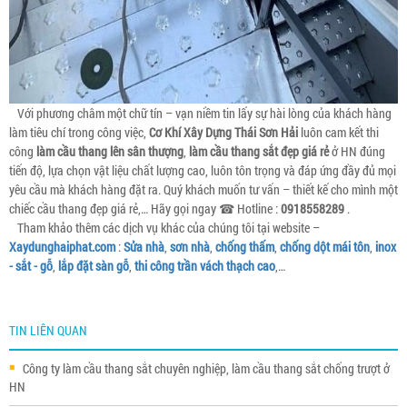
Với phương châm một chữ tín – vạn niềm tin lấy sự hài lòng của khách hàng
làm tiêu chí trong công việc,
Cơ Khí Xây Dựng Thái Sơn Hải
luôn cam kết thi
công
làm cầu thang lên sân thượng
,
làm cầu thang sắt đẹp giá rẻ
ở HN đúng
tiến độ, lựa chọn vật liệu chất lượng cao, luôn tôn trọng và đáp ứng đầy đủ mọi
yêu cầu mà khách hàng đặt ra. Quý khách muốn tư vấn – thiết kế cho mình một
chiếc cầu thang đẹp giá rẻ,… Hãy gọi ngay ☎ Hotline :
0918558289
.
Tham khảo thêm các dịch vụ khác của chúng tôi tại website –
Xaydunghaiphat.com
:
Sửa nhà
,
sơn nhà
,
chống thấm
,
chống dột mái tôn
,
inox
- sắt - gỗ
,
lắp đặt sàn gỗ
,
thi công trần vách thạch cao
,…
TIN LIÊN QUAN
Công ty làm cầu thang sắt chuyên nghiệp, làm cầu thang sắt chống trượt ở
HN