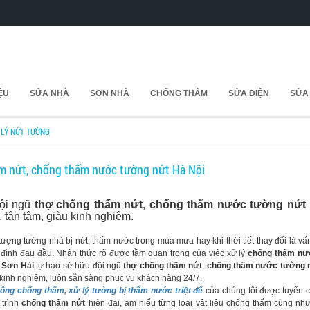
IỆU
SỬA NHÀ
SƠN NHÀ
CHỐNG THẤM
SỬA ĐIỆN
SỬA
 LÝ NỨT TƯỜNG
m nứt, chống thấm nước tường nứt Hà Nội
đội ngũ
thợ chống thấm nứt
,
chống thấm nước tường nứt 
 tận tâm, giàu kinh nghiệm.
ượng tường nhà bị nứt, thấm nước trong mùa mưa hay khi thời tiết thay đổi là v
 đình đau đầu. Nhận thức rõ được tầm quan trọng của việc xử lý
chống thấm nư
 Sơn Hải
tự hào sở hữu đội ngũ
thợ chống thấm nứt
,
chống thấm nước tường n
kinh nghiệm, luôn sẵn sàng phục vụ khách hàng 24/7.
công chống thấm, xử lý tường bị thấm nước triệt để
của chúng tôi được tuyển c
 trình
chống thấm nứt
hiện đại, am hiểu từng loại vật liệu chống thấm cũng nh