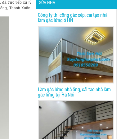
SỬA NHÀ
đã trực tiếp xử lý
Đông, Thanh Xuân,
Công ty thi công gác xép, cải tạo nhà
làm gác lửng ở HN
Làm gác lửng nhà ống, cải tạo nhà làm
gác lửng tại Hà Nội