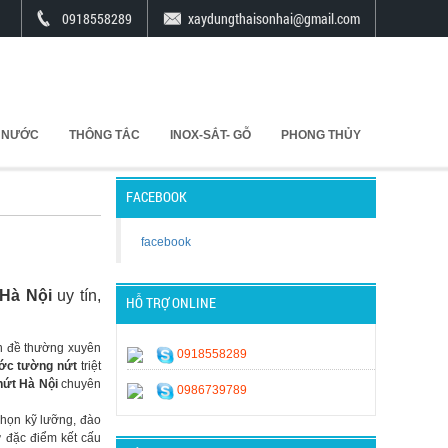
0918558289
xaydungthaisonhai@gmail.com
 NƯỚC
THÔNG TẮC
INOX-SẮT- GỖ
PHONG THỦY
FACEBOOK
facebook
Hà Nội
uy tín,
HỖ TRỢ ONLINE
ấn đề thường xuyên
0918558289
ớc tường nứt
triệt
ứt Hà Nội
chuyên
0986739789
họn kỹ lưỡng, đào
ư đặc điểm kết cấu