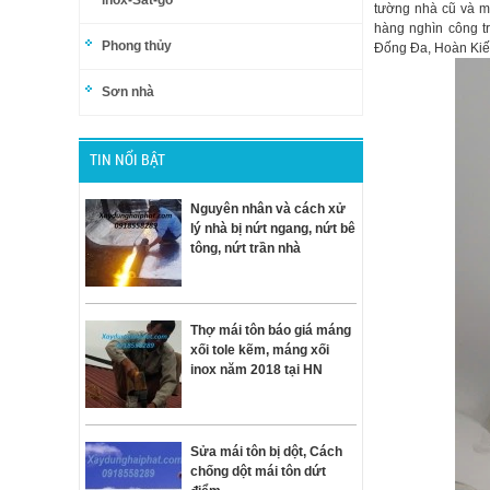
inox-Sắt-gỗ
tường nhà cũ và m
hàng nghìn công t
Phong thủy
Đống Đa, Hoàn Kiế
Sơn nhà
TIN NỔI BẬT
Nguyên nhân và cách xử
lý nhà bị nứt ngang, nứt bê
tông, nứt trần nhà
Thợ mái tôn báo giá máng
xối tole kẽm, máng xối
inox năm 2018 tại HN
Sửa mái tôn bị dột, Cách
chống dột mái tôn dứt