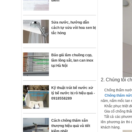
điểm
Sửa nước, hướng dẫn
cách tự sửa vòi hoa sen bị
tắc hỏng
Báo giá làm chuồng cọp,
làm lồng sắt, lan can inox
tại Hà Nội
2. Chúng tôi c
Kỹ thuật trát bể nước xử
Chống thấm nước c
lý bể nước bị rò hiệu quả -
Chống thấm nứt 
0918558289
năm, nấm mốc lan 
Khắc phục triệt để
Gia cố chống thấm 
Tất cả các phươn
Cách chống thấm sân
lên phương án thi c
thượng hiệu quả và tiết
khách hàng.
kiệm nhất