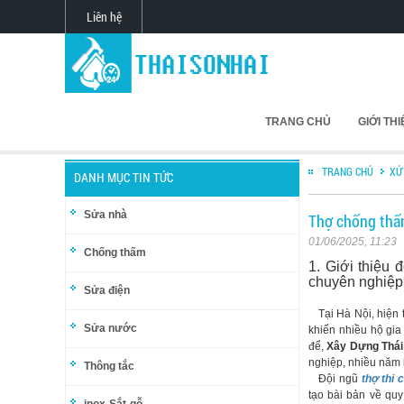
Liên hệ
TRANG CHỦ
GIỚI TH
TRANG CHỦ
XỬ
DANH MỤC TIN TỨC
Sửa nhà
Thợ chống thấ
01/06/2025, 11:23
Chống thấm
1. Giới thiệu 
chuyên nghiệp,
Sửa điện
Tại Hà Nội, hiện t
Sửa nước
khiến nhiều hộ gia
để,
Xây Dựng Thái
nghiệp, nhiều năm 
Thông tắc
Đội ngũ
thợ thi 
tạo bài bản về quy