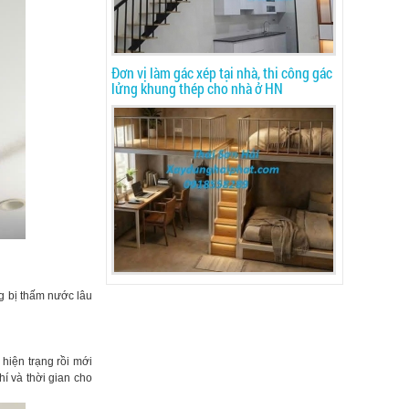
Đơn vị làm gác xép tại nhà, thi công gác
lửng khung thép cho nhà ở HN
ng bị thấm nước lâu
hiện trạng rồi mới
hí và thời gian cho