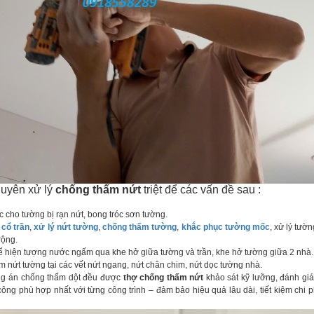
huyên xử lý
chống thấm nứt
triệt để các vấn đề sau :
ho tường bị rạn nứt, bong tróc sơn tường.
cổ trần
,
xử lý nứt tường
,
chống thấm tường
,
khắc phục tường mốc
, xử lý tườ
rộng.
 hiện tượng nước ngấm qua khe hở giữa tường và trần, khe hở tường giữa 2 nhà.
nứt tường tại các vết nứt ngang, nứt chân chim, nứt dọc tường nhà.
g án chống thấm dột đều được
thợ chống thấm nứt
khảo sát kỹ lưỡng, đánh giá 
ông phù hợp nhất với từng công trình – đảm bảo hiệu quả lâu dài, tiết kiệm chi p