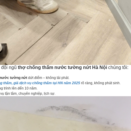
a đội ngũ
thợ chống thấm nước tường nứt Hà Nội
chúng tôi:
 nước tường nứt
dứt điểm – không tái phát.
g thấm, giá dịch vụ chống thấm tại HN năm 2025
rõ ràng, không phát sinh.
trình lên đến 10 năm.
 tận tâm, chuyên nghiệp, lịch sự.