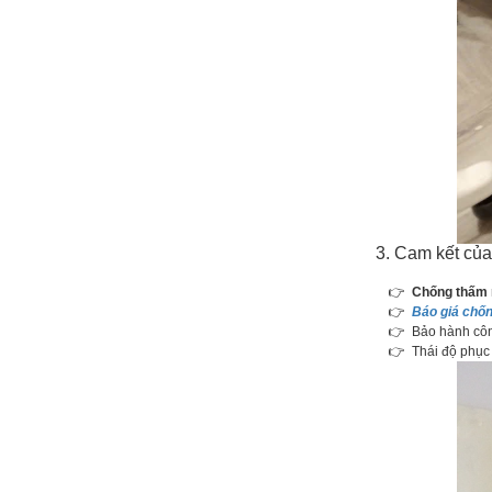
3. Cam kết củ
👉
Chống thấm
👉
Báo giá chốn
👉 Bảo hành công 
👉 Thái độ phục vụ