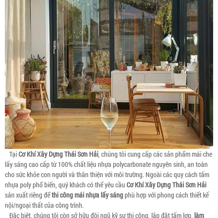
Tại
Cơ Khí Xây Dựng Thái Sơn Hải
, chúng tôi cung cấp các sản phẩm mái che
lấy sáng cao cấp từ 100% chất liệu nhựa polycarbonate nguyên sinh, an toàn
cho sức khỏe con người và thân thiện với môi trường. Ngoài các quy cách tấm
nhựa poly phổ biến, quý khách có thể yêu cầu
Cơ Khí Xây Dựng Thái Sơn Hải
sản xuất riêng để
thi công mái nhựa lấy sáng
phù hợp với phong cách thiết kế
nội/ngoại thất của công trình.
Đặc biệt, chúng tôi còn sở hữu đội ngũ kỹ sư thi công, lắp đặt tấm lợp,
làm