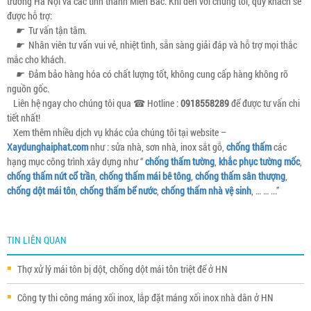
trường Hà Nội và các tỉnh thành Miền Bắc. Khi đến với chúng tôi, quý khách sẽ
được hỗ trợ:
☛
Tư vấn tận tâm.
☛
Nhân viên tư vấn vui vẻ, nhiệt tình, sẵn sàng giải đáp và hỗ trợ mọi thắc
mắc cho khách.
☛
Đảm bảo hàng hóa có chất lượng tốt, không cung cấp hàng không rõ
nguồn gốc.
Liên hệ ngay cho chúng tôi qua ☎ Hotline :
0918558289
để được tư vấn chi
tiết nhất!
Xem thêm nhiều dịch vụ khác của chúng tôi tại website –
Xaydunghaiphat.com
như : sửa nhà, sơn nhà, inox sắt gỗ,
chống thấm
các
hạng mục công trình xây dựng như “
chống thấm tường
,
khắc phục tường mốc
,
chống thấm nứt cổ trần
,
chống thấm mái bê tông
,
chống thấm sân thượng
,
chống dột mái tôn
,
chống thấm bể nước
,
chống thấm nhà vệ sinh
, … … ...”
TIN LIÊN QUAN
Thợ xử lý mái tôn bị dột, chống dột mái tôn triệt để ở HN
Công ty thi công máng xối inox, lắp đặt máng xối inox nhà dân ở HN