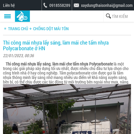
Liên hệ
0918558289
xaydungthaisonhai@gmail.com
TRANG CHỦ
CHỐNG DỘT MÁI TÔN
Thi công mái nhựa lấy sáng, làm mái che tấm nhựa
Polycarbonate ở HN
22/01/2023, 00:36
Thi công mái nhựa lấy sáng
,
làm mái che tấm nhựa Polycarbonate
là một
trong các giải pháp xây dựng tối ưu nhất, được nhiều chủ đầu tư lựa chọn cho
công trình nhà ở hay công nghiệp. Tấm polycarbonate còn được gọi là tấm
nhựa thông minh lấy sáng nhờ mang nhiều ưu điểm về khả năng xuyên sáng,
bền bỉ, có thể chịu được các tác động từ môi trường bên ngoài như mưa, nắng.