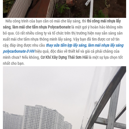
Nếu công trình của bạn cần có mái che lấy sáng, thì
thi công mái nhựa lấy
sáng
,
làm mái che tấm nhựa Polycarbonate
là một gợi ý hoàn hảo không nên
bỏ qua. Có rất nhiều công ty và tổ chức trên thị trường hiện nay sẵn sàng sản
xuất mái che tấm nhựa thông minh lấy sáng. Vậy bạn đã tìm được cơ sở tin
cậy, đáp ứng được nhu cầu
thay sửa tấm lợp lấy sáng, làm mái nhựa lấy sáng
polycarbonate ở HN
hiệu quả, độc đáo về thiết kế và giá cả phải chăng của
mình chưa? Nếu không,
Cơ Khí Xây Dựng Thái Sơn Hải
là một sự lựa chọn tốt
nhất cho bạn.