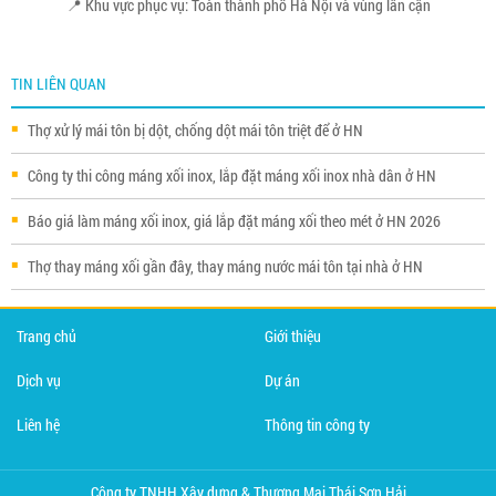
📍 Khu vực phục vụ: Toàn thành phố Hà Nội và vùng lân cận
TIN LIÊN QUAN
Thợ xử lý mái tôn bị dột, chống dột mái tôn triệt để ở HN
Công ty thi công máng xối inox, lắp đặt máng xối inox nhà dân ở HN
Báo giá làm máng xối inox, giá lắp đặt máng xối theo mét ở HN 2026
Thợ thay máng xối gần đây, thay máng nước mái tôn tại nhà ở HN
Trang chủ
Giới thiệu
Dịch vụ
Dự án
Liên hệ
Thông tin công ty
Công ty TNHH Xây dựng & Thương Mại Thái Sơn Hải