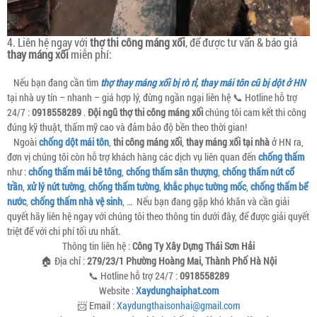
4. Liên hệ ngay với
thợ thi công máng xối
, để được tư vấn & báo giá
thay máng xối
miễn phí:
Nếu bạn đang cần tìm
thợ thay máng xối bị rò rỉ, thay mái tôn cũ bị dột ở HN
tại nhà uy tín – nhanh – giá hợp lý, đừng ngần ngại liên hệ 📞 Hotline hỗ trợ
24/7 :
0918558289
.
Đội ngũ thợ thi công máng xối
chúng tôi cam kết thi công
đúng kỹ thuật, thẩm mỹ cao và đảm bảo độ bền theo thời gian!
Ngoài
chống dột mái tôn
,
thi công máng xối
,
thay máng xối tại nhà
ở HN ra,
đơn vị chúng tôi còn hỗ trợ khách hàng các dịch vụ liên quan đến
chống thấm
như :
chống thấm mái bê tông
,
chống thấm sân thượng
,
chống thấm nứt cổ
trần
,
xử lý nứt tường
,
chống thấm tường
,
khắc phục tường mốc
,
chống thấm bể
nước
,
chống thấm nhà vệ sinh
, … Nếu bạn đang gặp khó khăn và cần giải
quyết hãy liên hệ ngay với chúng tôi theo thông tin dưới đây, để được giải quyết
triệt để với chi phí tối ưu nhất.
Thông tin liên hệ :
Công Ty Xây Dựng Thái Sơn Hải
🏠 Địa chỉ :
279/23/1 Phường Hoàng Mai, Thành Phố Hà Nội
📞 Hotline hỗ trợ 24/7 :
0918558289
Website :
Xaydunghaiphat.com
📨 Email :
Xaydungthaisonhai@gmail.com