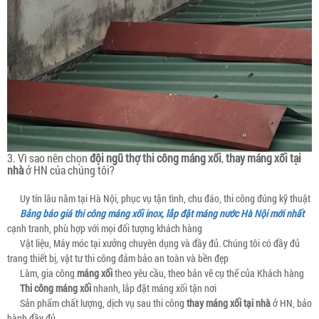
3. Vì sao nên chọn
đội ngũ thợ thi công máng xối
,
thay máng xối tại
nhà
ở HN của chúng tôi?
Uy tín lâu năm tại Hà Nội, phục vụ tận tình, chu đáo, thi công đúng kỹ thuật
Bảng báo giá thi công máng xối inox, lắp đặt máng nước Hà Nội mới nhất
cạnh tranh, phù hợp với mọi đối tượng khách hàng
Vật liệu, Máy móc tại xưởng chuyên dụng và đầy đủ. Chúng tôi có đầy đủ
trang thiết bị, vật tư thi công đảm bảo an toàn và bền đẹp
Làm, gia công
máng xối
theo yêu cầu, theo bản vẽ cụ thể của Khách hàng
Thi công máng xối
nhanh, lắp đặt máng xối tận nơi
Sản phẩm chất lượng, dịch vụ sau thi công
thay máng xối tại nhà
ở HN, bảo
hành đầy đủ