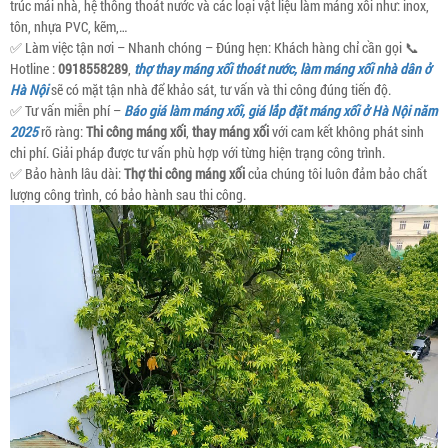
trúc mái nhà, hệ thống thoát nước và các loại vật liệu làm máng xối như: inox,
tôn, nhựa PVC, kẽm,…
✅ Làm việc tận nơi – Nhanh chóng – Đúng hẹn: Khách hàng chỉ cần gọi 📞
Hotline :
0918558289
,
thợ thay máng xối thoát nước, làm máng xối nhà dân ở
Hà Nội
sẽ có mặt tận nhà để khảo sát, tư vấn và thi công đúng tiến độ.
✅ Tư vấn miễn phí –
Báo giá làm máng xối, giá lắp đặt máng xối ở Hà Nội năm
2025
rõ ràng:
Thi công máng xối
,
thay máng xối
với cam kết không phát sinh
chi phí. Giải pháp được tư vấn phù hợp với từng hiện trạng công trình.
✅ Bảo hành lâu dài:
Thợ thi công máng xối
của chúng tôi luôn đảm bảo chất
lượng công trình, có bảo hành sau thi công.