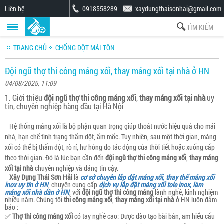
Liên hệ
0918558289
xaydungthaisonhai@gmail.com
TRANG CHỦ
CHỐNG DỘT MÁI TÔN
Đội ngũ thợ thi công máng xối, thay máng xối tại nhà ở HN
04/08/2025, 11:09
1. Giới thiệu
đội ngũ thợ thi công máng xối
,
thay máng xối tại nhà
uy
tín, chuyên nghiệp hàng đầu tại Hà Nội
Hệ thống máng xối là bộ phận quan trọng giúp thoát nước hiệu quả cho mái
nhà, hạn chế tình trạng thấm dột, ẩm mốc. Tuy nhiên, sau một thời gian, máng
xối có thể bị thấm dột, rò rỉ, hư hỏng do tác động của thời tiết hoặc xuống cấp
theo thời gian. Đó là lúc bạn cần đến
đội ngũ thợ thi công máng xối
,
thay máng
xối tại nhà
chuyên nghiệp và đáng tin cậy.
Xây Dựng Thái Sơn Hải
là
cơ sở chuyên lắp đặt máng xối, thay thế máng xối
inox uy tín ở HN
, chuyên cung cấp
dịch vụ lắp đặt máng xối tole inox, làm
máng xối nhà dân ở HN
, với
đội ngũ thợ thi công máng
lành nghề, kinh nghiệm
nhiều năm. Chúng tôi
thi công máng xối
,
thay máng xối tại nhà
ở HN luôn đảm
bảo :
✅
Thợ thi công máng xối
có tay nghề cao: Được đào tạo bài bản, am hiểu cấu