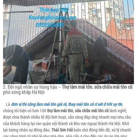
2. Đội ngũ nhân sự hùng hậu –
Thợ làm mái tôn
,
sửa chữa mái tôn cũ
phủ sóng khắp Hà Nội
Là
đơn vị thi công làm mái tôn giá rẻ, thay mái tôn cũ rỉ sét ở HN uy tín
,
chúng tôi hiện có hơn 150
thợ làm mái tôn
,
sửa chữa mái tôn cũ
lành nghề,
được chia thành nhiều tổ đội linh hoạt, sẵn sàng đáp ứng nhanh mọi nhu cầu
của khách hàng tại các quận nội thành và khu vực ngoại thành Hà Nội. Nhờ
lực lượng nhân sự đông đảo,
Thái Sơn Hải
luôn chủ động tiến độ, xử lý nhanh
các công trình từ nhỏ lẻ như nhà dân, nhà cấp 4 cho đến các dự án lớn như