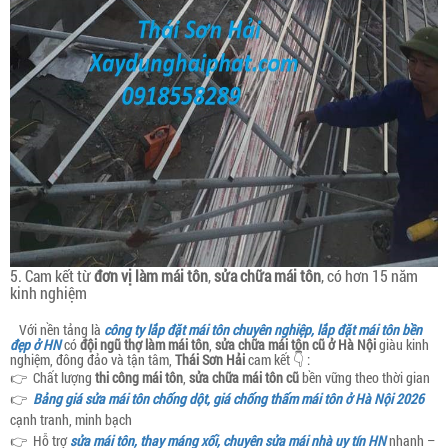
5. Cam kết từ
đơn vị làm mái tôn
,
sửa chữa mái tôn
, có hơn 15 năm
kinh nghiệm
Với nền tảng là
công ty lắp đặt mái tôn chuyên nghiệp, lắp đặt mái tôn bền
đẹp ở HN
có
đội ngũ thợ làm mái tôn
,
sửa chữa mái tôn cũ ở Hà Nội
giàu kinh
nghiệm, đông đảo và tận tâm,
Thái Sơn Hải
cam kết 👇 :
👉 Chất lượng
thi công
mái tôn
,
sửa chữa mái tôn cũ
bền vững theo thời gian
👉
Bảng giá sửa mái tôn chống dột, giá chống thấm mái tôn ở Hà Nội 2026
cạnh tranh, minh bạch
👉 Hỗ trợ
sửa mái tôn, thay máng xối, chuyên sửa mái nhà uy tín HN
nhanh –