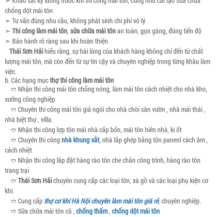
➣ Khảo sát kỹ lưỡng trước khi thi công mái tôn, cũng như cải tạo sửa chữa
chống dột mái tôn
➣ Tư vấn đúng nhu cầu, không phát sinh chi phí vô lý
➣
Thi công làm mái tôn
,
sửa chữa mái tôn
an toàn, gọn gàng, đúng tiến độ
➣ Bảo hành rõ ràng sau khi hoàn thiện
Thái Sơn Hải
hiểu rằng, sự hài lòng của khách hàng không chỉ đến từ chất
lượng mái tôn, mà còn đến từ sự tin cậy và chuyên nghiệp trong từng khâu làm
việc.
b. Các hạng mục
thợ thi công làm mái tôn
➱ Nhận thi công mái tôn chống nóng, làm mái tôn cách nhiệt cho nhà kho,
xưởng công nghiệp
➱ Chuyên thi công mái tôn giả ngói cho nhà chòi sân vườn , nhà mái thái ,
nhà biệt thự , villa.
➱ Nhận thi công lợp tôn mái nhà cấp bốn, mái tôn hiên nhà, ki ốt
➱ Chuyên thi công
nhà khung sắt
, nhà lắp ghép bằng tôn panenl cách âm ,
cách nhiệt
➱ Nhận thi công lắp đặt hàng rào tôn che chắn công trình, hàng rào tôn
trang trại
➱
Thái Sơn Hải
chuyên cung cấp các loại tôn, xà gồ và các loại phụ kiện cơ
khí.
➱ Cung cấp
thợ cơ khí Hà Nội chuyên làm mái tôn giá rẻ
, chuyên nghiệp.
➱ Sữa chữa mái tôn cũ ,
chống thấm
,
chống dột mái tôn