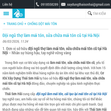
Liên hệ
0918558289
xaydungthaisonhai@gmail.com
TRANG CHỦ
CHỐNG DỘT MÁI TÔN
Đội ngũ thợ làm mái tôn, sửa chữa mái tôn cũ tại Hà Nội
06/03/2026, 11:34
1. Đơn vị sở hữu
đội ngũ thợ làm mái tôn
,
sửa chữa mái tôn cũ tại Hà
Nội
– Nhân sự hùng hậu, tay nghề vững vàng
Trong lĩnh vực cơ khí xây dựng và
làm mái tôn
,
sửa chữa mái tôn cũ
, yếu tố
con người luôn đóng vai trò quyết định đến chất lượng công trình. Với hơn 15
năm kinh nghiệm triển khai hàng nghìn dự án lớn nhỏ tại khu vực thủ đô,
Cơ
Khí Xây Dựng Thái Sơn Hải
tự hào sở hữu
đội ngũ thợ làm mái tôn
,
sửa chữa
mái tôn cũ tại Hà Nội
đông đảo, chuyên nghiệp và giàu kinh nghiệm thực
chiến.
Thái Sơn Hải
cung cấp
đội ngũ làm mái tôn, cải tạo lại mái tôn cũ tại Hà Nội
tay nghề cao, am hiểu các sự cố về hư hỏng mái tôn, chúng tôi có thể khắc
phục được mọi hư hỏng về mái tôn trọn gói với mức chi phí cạnh tranh. Quý
khách đang gặp những vấn đề liên quan tới mái tôn, hãy đến với
Thái Sơn Hải