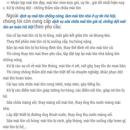
➱ Nhận lợp mái tôn đẹp, mái tôn vòm trọn gói, uy tín , giá tốt nhất hiện nay
c. Xử lý chống dột - chống thấm sữa chữa mái tôn
Ngoài
,
dịch vụ mái tôn chống nóng, làm mái tôn nhà ở uy tín Hà Nội
chúng tôi còn cung cấp
dịch vụ sửa chữa mái tôn giá rẻ, chống dột mái
theo yêu cầu:
tôn an toàn Hà Nội
Gia cố lại mái tôn cũ bị rơ lỏng, mất gắn kết giữa tôn và khung kèo.
Thay thế phần mái tôn cũ bị xuống cấp, hư hỏng nặng.
Bắn lại mái tôn bị hư hỏng đinh tôn, thay thế đinh vít cho mái tôn cũ.
Thi công thay tôn mái theo yêu cầu, lắp đặt lợp lại mái tôn nhà bằng tôn
chống nóng.
Xử lý các sự cố về mái tôn thủng, mái tôn rỉ sét, nứt gãy, bay tốc do mưa bão.
Thi công chống thấm dột mái tôn triệt để và chuyên nghiệp, khắc phục dột
mái tôn hoàn toàn.
Cải tạo sửa chữa mái tôn cong vênh, móp méo, gây tiếng ồn.
Xử lý các điểm mái tôn giáp tường hư hỏng, các điểm nối tôn, giáp mí tôn bị
hở.
Sửa chữa máng xối, thay máng xối mái tôn, thay ống thu nước máng mái
nhà.
Lắp đặt thiết bị đường ống thoát nước, thay ống thu nước máng xối.
Sửa mái tôn cũ hỏng: mái tôn bị rách, gẫy thủng, mái tôn xuống cấp hoen gỉ,
mái tôn bị hở,…