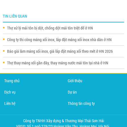
TIN LIÊN QUAN
Thợ xử lý mái tôn bị dột, chống dột mái tôn triệt để ở HN
Công ty thi công máng xối inox, lắp đặt máng xối inox nhà dân ở HN
Báo giá làm máng xối inox, giá lắp đặt máng xối theo mét ở HN 2026
Thợ thay máng xối gần đây, thay máng nước mái tôn tại nhà ở HN
Trang chủ
Giới thiệu
Dịch vụ
Dự án
Liên hệ
Thông tin công ty
Công ty TNHH Xây dựng & Thương Mại Thái Sơn Hải
VPGD: Số 1 ngõ 279/23 Hoàng Văn Thụ, Hoàng Mai, Hà Nội