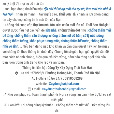
xử lý triệt để mọi sự cố mái tôn
Nếu bạn đang tìm kiếm một
địa chỉ thi công mái tôn uy tín, làm mái tôn nhà ở
Hà Nội
– nhân sự mạnh – tay nghề cao,
Thái Sơn Hải
chính là lựa chọn đáng
tin cậy cho mọi công trình mái tôn của Bạn.
Không chỉ cung cấp
thợ làm mái tôn
,
sửa chữa mái tôn cũ
.
Thái Sơn Hải
giải
quyết được hầu hết các vấn đề
sửa nhà
,
chống thấm dột
như :
chống thấm mái
bê tông
,
chống thấm sân thượng
,
chống thấm nứt cổ trần
,
xử lý nứt tường
,
chống thấm tường
,
khắc phục tường mốc
,
chống thấm bể nước
,
chống thấm
nhà vệ sinh
, … Nếu bạn đang gặp khó khăn và cần giải quyết hãy liên hệ ngay
với chúng tôi theo thông tin dưới đây, Chúng tôi sẽ giúp bạn giải quyết vấn đề
một cách nhanh chóng, hiệu quả, và bền vững, đảm bảo rằng ngôi nhà của
bạn luôn trong tình trạng khô ráo và an toàn.
Thông tin liên hệ :
Công Ty Xây Dựng Thái Sơn Hải
🏠 Địa chỉ :
279/23/1 Phường Hoàng Mai, Thành Phố Hà Nội
📞 Hotline hỗ trợ 24/7 :
0918558289
Website :
Xaydunghaiphat.com
📨 Email :
Xaydungthaisonhai@gmail.com
📍 Khu vực phục vụ: Toàn thành phố Hà Nội và vùng lân cận – hỗ trợ khảo sát
miễn phí.
🎯 Cam kết: Thi công đúng kỹ thuật – Chống thấm dột triệt để – Bền vững lâu
dài