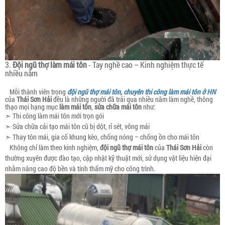
3.
Đội ngũ thợ làm mái tôn
- Tay nghề cao – Kinh nghiệm thực tế
nhiều năm
Mỗi thành viên trong
đội ngũ thợ mái tôn, chuyên thi công làm mái tôn ở HN
của
Thái Sơn Hải
đều là những người đã trải qua nhiều năm làm nghề, thông
thạo mọi hạng mục
làm mái tôn
,
sửa chữa mái tôn
như:
➣ Thi công làm mái tôn mới trọn gói
➣ Sửa chữa cải tạo mái tôn cũ bị dột, rỉ sét, võng mái
➣ Thay tôn mái, gia cố khung kèo, chống nóng – chống ồn cho mái tôn
Không chỉ làm theo kinh nghiệm,
đội ngũ thợ mái tôn
của
Thái Sơn Hải
còn
thường xuyên được đào tạo, cập nhật kỹ thuật mới, sử dụng vật liệu hiện đại
nhằm nâng cao độ bền và tính thẩm mỹ cho công trình.