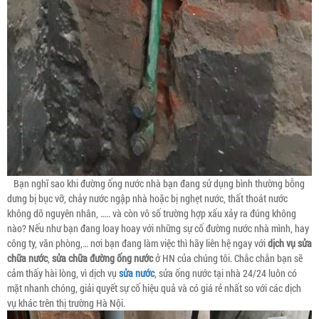
Bạn nghĩ sao khi đường ống nước nhà bạn đang sử dụng bình thường bỗng
dưng bị bục vỡ, chảy nước ngập nhà hoặc bị nghẹt nước, thất thoát nước
không dõ nguyên nhân, ….. và còn vô số trường hợp xấu xảy ra đúng không
nào? Nếu như bạn đang loay hoay với những sự cố đường nước nhà mình, hay
công ty, văn phòng,… nơi bạn đang làm việc thì hãy liên hệ ngay với
dịch vụ sửa
chữa nước
,
sửa chữa đường ống nước
ở HN của chúng tôi. Chắc chắn bạn sẽ
cảm thấy hài lòng, vì dịch vụ
sửa nước
, sửa ống nước tại nhà 24/24 luôn có
mặt nhanh chóng, giải quyết sự cố hiệu quả và có giá rẻ nhất so với các dịch
vụ khác trên thị trường Hà Nội.