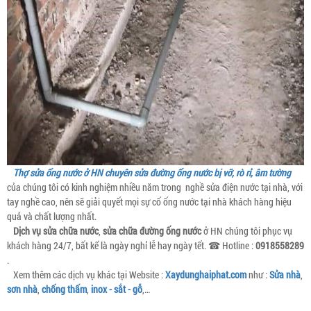
Thợ sửa ống nước ở HN chuyên sửa đường ống nước bị vỡ, rò rỉ, âm tường
của chúng tôi có kinh nghiệm nhiều năm trong nghề sửa điện nước tại nhà, với
tay nghề cao, nên sẽ giải quyết mọi sự cố ống nước tại nhà khách hàng hiệu
quả và chất lượng nhất.
Dịch vụ sửa chữa nước
,
sửa chữa đường ống nước
ở HN chúng tôi phục vụ
khách hàng 24/7, bất kể là ngày nghỉ lễ hay ngày tết. ☎ Hotline :
0918558289
.
Xem thêm các dịch vụ khác tại Website :
Xaydunghaiphat.com
như :
Sửa nhà
,
sơn nhà
,
chống thấm
,
inox - sắt - gỗ
,…