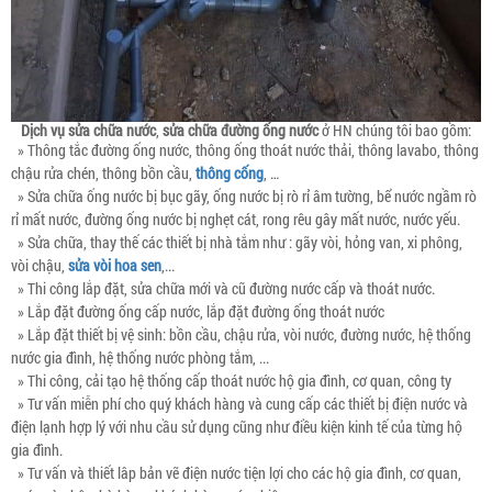
Dịch vụ sửa chữa nước
,
sửa chữa đường ống nước
ở HN chúng tôi bao gồm:
» Thông tắc đường ống nước, thông ống thoát nước thải, thông lavabo, thông
chậu rửa chén, thông bồn cầu,
thông cống
, …
» Sửa chữa ống nước bị bục gãy, ống nước bị rò rỉ âm tường, bể nước ngầm rò
rỉ mất nước, đường ống nước bị nghẹt cát, rong rêu gây mất nước, nước yếu.
» Sửa chữa, thay thế các thiết bị nhà tắm như : gãy vòi, hỏng van, xi phông,
vòi chậu,
sửa vòi hoa sen
,...
» Thi công lắp đặt, sửa chữa mới và cũ đường nước cấp và thoát nước.
» Lắp đặt đường ống cấp nước, lắp đặt đường ống thoát nước
» Lắp đặt thiết bị vệ sinh: bồn cầu, chậu rửa, vòi nước, đường nước, hệ thống
nước gia đình, hệ thống nước phòng tắm, ...
» Thi công, cải tạo hệ thống cấp thoát nước hộ gia đình, cơ quan, công ty
» Tư vấn miễn phí cho quý khách hàng và cung cấp các thiết bị điện nước và
điện lạnh hợp lý với nhu cầu sử dụng cũng như điều kiện kinh tế của từng hộ
gia đình.
» Tư vấn và thiết lâp bản vẽ điện nước tiện lợi cho các hộ gia đình, cơ quan,