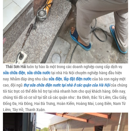
Thái Sơn Hải
luôn tự hào là một trong các doanh nghiệp cung cấp dịch vụ
sửa chữa điện
,
sửa chữa nước
tại nhà Hà Nội chuyên nghiệp hàng đầu hiện
nay. Nhằm đáp ứng nhu cầu
sửa điện
,
lắp đặt điện nước
của bà con ngày một
cao, đội ngũ
thợ sửa chữa điện nước tại nhà ở các quận của Hà Nội
của chúng
tôi túc trực có thể đến hỗ trợ tại nhà nhanh hơn cho quý khách hàng. Đến nay,
chúng tôi đã có cơ sở tại tất cả các quận như : Ba Đình, Bắc Từ Liêm, Cầu Giấy,
Đống Đa, Hà Đông, Hai Bà Trưng, Hoàn Kiếm, Hoàng Mai, Long Biên, Nam Từ
Liêm, Tây Hồ, Thanh Xuân.