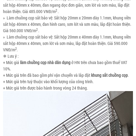
sắt hộp 40mm x 40mm, đan ngang dọc đơn giản, sơn lót và sơn màu, lắp đặt
2
hoàn thiện. Giá 485.000 VNĐ/m
.
» Làm chuồng cọp sắt bảo vệ: Sắt hộp 20mm x 20mm dày 1.1mm, khung viền
sắt hộp 40mm x 40mm, đan hình caro, sơn lót và sơn màu, lắp đặt hoàn thiện.
2
Giá 560.000 VNĐ/m
.
» Làm chuồng cọp sắt bảo vệ: Sắt hộp 20mm x 40mm dày 1.1mm, khung viền
sắt hộp 40mm x 40mm, sơn lót và sơn màu, lắp đặt hoàn thiện. Giá 590.000
2
VNĐ/m
.
❄ Lưu ý :
+ Mức giá
làm chuồng cọp nhà dân dụng
ở HN trên chưa bao gồm thuế VAT
10%.
+ Mức giá trên đã bao gồm phí vận chuyển và lắp đặt
khung sắt chuồng cọp
.
+ Mức giá trên tuỳ thuộc vào khối lượng của công trình.
+ Mức giá trên được bảo hành trong vòng 24 tháng.