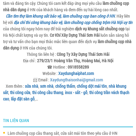
tâm và đáng tin cậy. Chúng tôi cam kết đáp ứng mọi yêu cầu
làm chuồng cọp
nhà dân dụng
ở HN của khách hàng và đem đến sự hài lòng cao nhất.
Cần tìm thợ làm khung sắt bảo vệ, làm chuồng cọp ban công ở HN
. Hãy liên
hệ với
địa chỉ thi công khung bảo vệ, làm chuồng cọp chống trộm Hà Nội uy tín
của chúng tôi ngay hôm nay để trải nghiệm
dịch vụ khung sắt chuồng cọp
tại
Hà Nội chất lượng và uy tín.
Cơ Khí Xây Dựng Thái Sơn Hải
luôn sẵn sàng hỗ
trợ và tư vấn cho bạn mọi thắc mắc liên quan đến dịch vụ
làm chuồng cọp nhà
dân dụng
ở HN của chúng tôi.
Thông tin liên hệ :
Công Ty Xây Dựng Thái Sơn Hải
Địa chỉ :
279/23/1 Hoàng Văn Thụ, Hoàng Mai, Hà Nội
☎ Hotline :
0918558289
Website :
Xaydunghaiphat.com
📨 Email :
Xaydungthaisonhai@gmail.com
Xem thêm :
sửa nhà
,
sơn nhà
,
chống thấm
,
chống dột mái tôn
,
nhà khung
sắt
,
thi công cửa
,
thi công cầu thang
,
inox - sắt - gỗ
,
thi công trần vách thạch
cao
,
lắp đặt sàn gỗ
,…
TIN LIÊN QUAN
Làm chuồng cọp cầu thang sắt, cửa sắt mái tôn theo yêu cầu ở HN