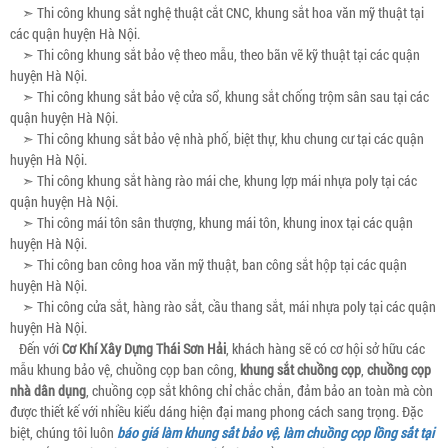
➣ Thi công khung sắt nghệ thuật cắt CNC, khung sắt hoa văn mỹ thuật tại
các quận huyện Hà Nội.
➣ Thi công khung sắt bảo vệ theo mẫu, theo bãn vẽ kỹ thuật tại các quận
huyện Hà Nội.
➣ Thi công khung sắt bảo vệ cửa sổ, khung sắt chống trộm sân sau tại các
quận huyện Hà Nội.
➣ Thi công khung sắt bảo vệ nhà phố, biệt thự, khu chung cư tại các quận
huyện Hà Nội.
➣ Thi công khung sắt hàng rào mái che, khung lợp mái nhựa poly tại các
quận huyện Hà Nội.
➣ Thi công mái tôn sân thượng, khung mái tôn, khung inox tại các quận
huyện Hà Nội.
➣ Thi công ban công hoa văn mỹ thuật, ban công sắt hộp tại các quận
huyện Hà Nội.
➣ Thi công cửa sắt, hàng rào sắt, cầu thang sắt, mái nhựa poly tại các quận
huyện Hà Nội.
Đến với
Cơ Khí Xây Dựng Thái Sơn Hải
, khách hàng sẽ có cơ hội sở hữu các
mẫu khung bảo vệ, chuồng cọp ban công,
khung sắt chuồng cọp
,
chuồng cọp
nhà dân dụng
, chuồng cọp sắt không chỉ chắc chắn, đảm bảo an toàn mà còn
được thiết kế với nhiều kiểu dáng hiện đại mang phong cách sang trọng. Đặc
biệt, chúng tôi luôn
báo giá làm khung sắt bảo vệ, làm chuồng cọp lồng sắt tại