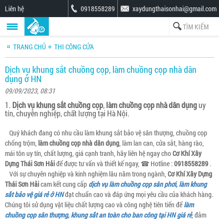
Liên hệ
0918558289
xaydungthaisonhai@gmail.com
TRANG CHỦ
THI CÔNG CỬA
Dịch vụ khung sắt chuồng cọp, làm chuồng cọp nhà dân
dụng ở HN
09/09/2023, 08:31
1.
Dịch vụ khung sắt chuồng cọp
,
làm chuồng cọp nhà dân dụng
uy
tín, chuyên nghiệp, chất lượng tại Hà Nội.
Quý khách đang có nhu cầu làm khung sắt bảo vệ sân thượng, chuồng cọp
chống trộm,
làm chuồng cọp nhà dân dụng
, làm lan can, cửa sắt, hàng rào,
mái tôn uy tín, chất lượng, giá cạnh tranh, hãy liên hệ ngay cho
Cơ Khí Xây
Dựng Thái Sơn Hải
để được tư vấn và thiết kế ngay, ☎ Hotline :
0918558289
.
Với sự chuyên nghiệp và kinh nghiệm lâu năm trong ngành,
Cơ Khí Xây Dựng
Thái Sơn Hải
cam kết cung cấp
dịch vụ làm chuồng cọp sân phơi, làm khung
sắt bảo vệ giá rẻ ở HN
đạt chuẩn cao và đáp ứng mọi yêu cầu của khách hàng.
Chúng tôi sử dụng vật liệu chất lượng cao và công nghệ tiên tiến để
làm
chuồng cọp sân thượng, khung sắt an toàn cho ban công tại HN giá rẻ
, đảm